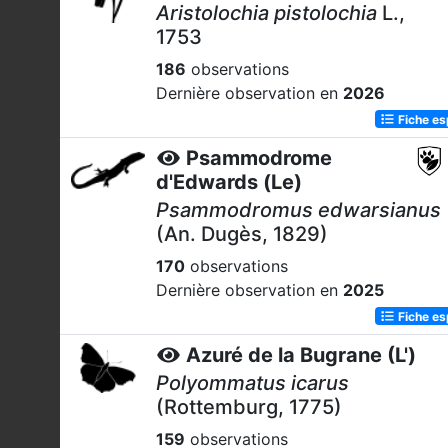
Aristolochia pistolochia
L.,
1753
186
observations
Dernière observation en
2026
Fiche e
Psammodrome
d'Edwards (Le)
Psammodromus edwarsianus
(An. Dugès, 1829)
170
observations
Dernière observation en
2025
Fiche e
Azuré de la Bugrane (L')
Polyommatus icarus
(Rottemburg, 1775)
159
observations