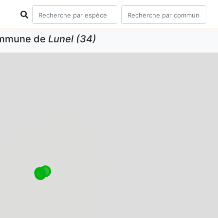
commune de
Lunel (34)