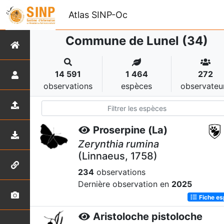
Atlas SINP-Oc
Commune de Lunel (34)
14 591
1 464
272
observations
espèces
observateu
Proserpine (La)
Zerynthia rumina
(Linnaeus, 1758)
234
observations
Dernière observation en
2025
Fiche e
Aristoloche pistoloche