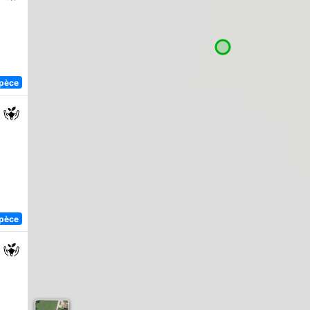
spèce
spèce