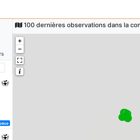
100 dernières observations dans la 
+
−
rs
spèce