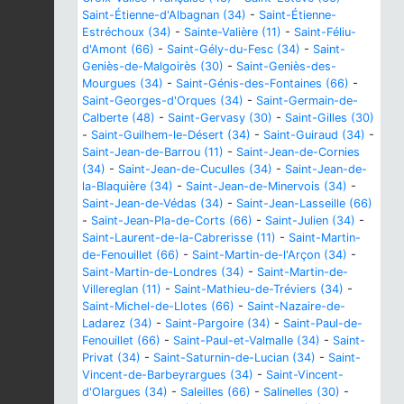
Saint-Étienne-d'Albagnan (34)
-
Saint-Étienne-
Estréchoux (34)
-
Sainte-Valière (11)
-
Saint-Féliu-
d'Amont (66)
-
Saint-Gély-du-Fesc (34)
-
Saint-
Geniès-de-Malgoirès (30)
-
Saint-Geniès-des-
Mourgues (34)
-
Saint-Génis-des-Fontaines (66)
-
Saint-Georges-d'Orques (34)
-
Saint-Germain-de-
Calberte (48)
-
Saint-Gervasy (30)
-
Saint-Gilles (30)
-
Saint-Guilhem-le-Désert (34)
-
Saint-Guiraud (34)
-
Saint-Jean-de-Barrou (11)
-
Saint-Jean-de-Cornies
(34)
-
Saint-Jean-de-Cuculles (34)
-
Saint-Jean-de-
la-Blaquière (34)
-
Saint-Jean-de-Minervois (34)
-
Saint-Jean-de-Védas (34)
-
Saint-Jean-Lasseille (66)
-
Saint-Jean-Pla-de-Corts (66)
-
Saint-Julien (34)
-
Saint-Laurent-de-la-Cabrerisse (11)
-
Saint-Martin-
de-Fenouillet (66)
-
Saint-Martin-de-l'Arçon (34)
-
Saint-Martin-de-Londres (34)
-
Saint-Martin-de-
Villereglan (11)
-
Saint-Mathieu-de-Tréviers (34)
-
Saint-Michel-de-Llotes (66)
-
Saint-Nazaire-de-
Ladarez (34)
-
Saint-Pargoire (34)
-
Saint-Paul-de-
Fenouillet (66)
-
Saint-Paul-et-Valmalle (34)
-
Saint-
Privat (34)
-
Saint-Saturnin-de-Lucian (34)
-
Saint-
Vincent-de-Barbeyrargues (34)
-
Saint-Vincent-
d'Olargues (34)
-
Saleilles (66)
-
Salinelles (30)
-