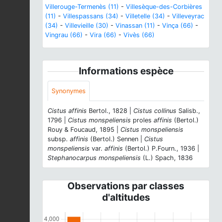
Villerouge-Termenès (11)
-
Villesèque-des-Corbières
(11)
-
Villespassans (34)
-
Villetelle (34)
-
Villeveyrac
(34)
-
Villevieille (30)
-
Vinassan (11)
-
Vinça (66)
-
Vingrau (66)
-
Vira (66)
-
Vivès (66)
Informations espèce
Synonymes
Cistus affinis
Bertol., 1828 |
Cistus collinus
Salisb.,
1796 |
Cistus monspeliensis
proles
affinis
(Bertol.)
Rouy & Foucaud, 1895 |
Cistus monspeliensis
subsp.
affinis
(Bertol.) Sennen |
Cistus
monspeliensis
var.
affinis
(Bertol.) P.Fourn., 1936 |
Stephanocarpus monspeliensis
(L.) Spach, 1836
Observations par classes
d'altitudes