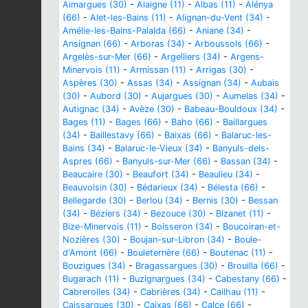
Aimargues (30)
-
Alaigne (11)
-
Albas (11)
-
Alénya
(66)
-
Alet-les-Bains (11)
-
Alignan-du-Vent (34)
-
Amélie-les-Bains-Palalda (66)
-
Aniane (34)
-
Ansignan (66)
-
Arboras (34)
-
Arboussols (66)
-
Argelès-sur-Mer (66)
-
Argelliers (34)
-
Argens-
Minervois (11)
-
Armissan (11)
-
Arrigas (30)
-
Aspères (30)
-
Assas (34)
-
Assignan (34)
-
Aubais
(30)
-
Aubord (30)
-
Aujargues (30)
-
Aumelas (34)
-
Autignac (34)
-
Avèze (30)
-
Babeau-Bouldoux (34)
-
Bages (11)
-
Bages (66)
-
Baho (66)
-
Baillargues
(34)
-
Baillestavy (66)
-
Baixas (66)
-
Balaruc-les-
Bains (34)
-
Balaruc-le-Vieux (34)
-
Banyuls-dels-
Aspres (66)
-
Banyuls-sur-Mer (66)
-
Bassan (34)
-
Beaucaire (30)
-
Beaufort (34)
-
Beaulieu (34)
-
Beauvoisin (30)
-
Bédarieux (34)
-
Bélesta (66)
-
Bellegarde (30)
-
Berlou (34)
-
Bernis (30)
-
Bessan
(34)
-
Béziers (34)
-
Bezouce (30)
-
Bizanet (11)
-
Bize-Minervois (11)
-
Boisseron (34)
-
Boucoiran-et-
Nozières (30)
-
Boujan-sur-Libron (34)
-
Boule-
d'Amont (66)
-
Bouleternère (66)
-
Boutenac (11)
-
Bouzigues (34)
-
Bragassargues (30)
-
Brouilla (66)
-
Bugarach (11)
-
Buzignargues (34)
-
Cabestany (66)
-
Cabrerolles (34)
-
Cabrières (34)
-
Cailhau (11)
-
Caissargues (30)
-
Caixas (66)
-
Calce (66)
-