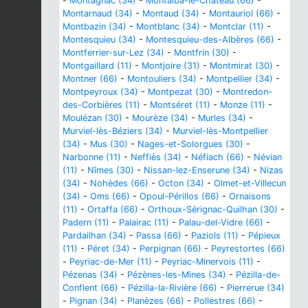
-
Montagnac (34)
-
Montalba-le-Château (66)
-
Montarnaud (34)
-
Montaud (34)
-
Montauriol (66)
-
Montbazin (34)
-
Montblanc (34)
-
Montclar (11)
-
Montesquieu (34)
-
Montesquieu-des-Albères (66)
-
Montferrier-sur-Lez (34)
-
Montfrin (30)
-
Montgaillard (11)
-
Montjoire (31)
-
Montmirat (30)
-
Montner (66)
-
Montouliers (34)
-
Montpellier (34)
-
Montpeyroux (34)
-
Montpezat (30)
-
Montredon-
des-Corbières (11)
-
Montséret (11)
-
Monze (11)
-
Moulézan (30)
-
Mourèze (34)
-
Murles (34)
-
Murviel-lès-Béziers (34)
-
Murviel-lès-Montpellier
(34)
-
Mus (30)
-
Nages-et-Solorgues (30)
-
Narbonne (11)
-
Neffiès (34)
-
Néfiach (66)
-
Névian
(11)
-
Nîmes (30)
-
Nissan-lez-Enserune (34)
-
Nizas
(34)
-
Nohèdes (66)
-
Octon (34)
-
Olmet-et-Villecun
(34)
-
Oms (66)
-
Opoul-Périllos (66)
-
Ornaisons
(11)
-
Ortaffa (66)
-
Orthoux-Sérignac-Quilhan (30)
-
Padern (11)
-
Palairac (11)
-
Palau-del-Vidre (66)
-
Pardailhan (34)
-
Passa (66)
-
Paziols (11)
-
Pépieux
(11)
-
Péret (34)
-
Perpignan (66)
-
Peyrestortes (66)
-
Peyriac-de-Mer (11)
-
Peyriac-Minervois (11)
-
Pézenas (34)
-
Pézènes-les-Mines (34)
-
Pézilla-de-
Conflent (66)
-
Pézilla-la-Rivière (66)
-
Pierrerue (34)
-
Pignan (34)
-
Planèzes (66)
-
Pollestres (66)
-