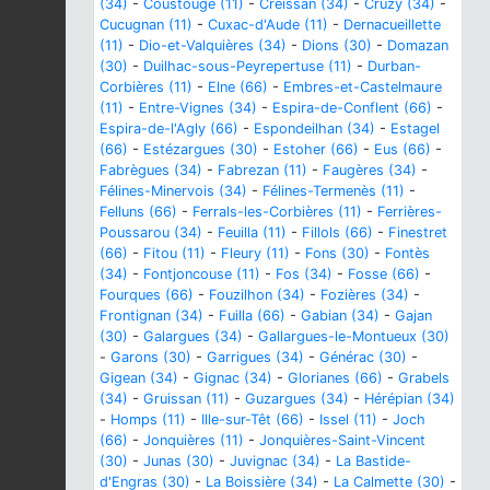
(34)
-
Coustouge (11)
-
Creissan (34)
-
Cruzy (34)
-
Cucugnan (11)
-
Cuxac-d'Aude (11)
-
Dernacueillette
(11)
-
Dio-et-Valquières (34)
-
Dions (30)
-
Domazan
(30)
-
Duilhac-sous-Peyrepertuse (11)
-
Durban-
Corbières (11)
-
Elne (66)
-
Embres-et-Castelmaure
(11)
-
Entre-Vignes (34)
-
Espira-de-Conflent (66)
-
Espira-de-l'Agly (66)
-
Espondeilhan (34)
-
Estagel
(66)
-
Estézargues (30)
-
Estoher (66)
-
Eus (66)
-
Fabrègues (34)
-
Fabrezan (11)
-
Faugères (34)
-
Félines-Minervois (34)
-
Félines-Termenès (11)
-
Felluns (66)
-
Ferrals-les-Corbières (11)
-
Ferrières-
Poussarou (34)
-
Feuilla (11)
-
Fillols (66)
-
Finestret
(66)
-
Fitou (11)
-
Fleury (11)
-
Fons (30)
-
Fontès
(34)
-
Fontjoncouse (11)
-
Fos (34)
-
Fosse (66)
-
Fourques (66)
-
Fouzilhon (34)
-
Fozières (34)
-
Frontignan (34)
-
Fuilla (66)
-
Gabian (34)
-
Gajan
(30)
-
Galargues (34)
-
Gallargues-le-Montueux (30)
-
Garons (30)
-
Garrigues (34)
-
Générac (30)
-
Gigean (34)
-
Gignac (34)
-
Glorianes (66)
-
Grabels
(34)
-
Gruissan (11)
-
Guzargues (34)
-
Hérépian (34)
-
Homps (11)
-
Ille-sur-Têt (66)
-
Issel (11)
-
Joch
(66)
-
Jonquières (11)
-
Jonquières-Saint-Vincent
(30)
-
Junas (30)
-
Juvignac (34)
-
La Bastide-
d'Engras (30)
-
La Boissière (34)
-
La Calmette (30)
-