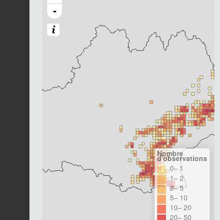
-
Nombre
d'observations
0– 1
1– 2
2– 5
5– 10
10– 20
20– 50