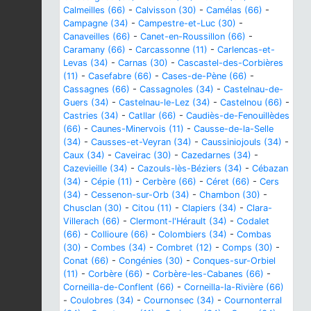
Calmeilles (66)
-
Calvisson (30)
-
Camélas (66)
-
Campagne (34)
-
Campestre-et-Luc (30)
-
Canaveilles (66)
-
Canet-en-Roussillon (66)
-
Caramany (66)
-
Carcassonne (11)
-
Carlencas-et-
Levas (34)
-
Carnas (30)
-
Cascastel-des-Corbières
(11)
-
Casefabre (66)
-
Cases-de-Pène (66)
-
Cassagnes (66)
-
Cassagnoles (34)
-
Castelnau-de-
Guers (34)
-
Castelnau-le-Lez (34)
-
Castelnou (66)
-
Castries (34)
-
Catllar (66)
-
Caudiès-de-Fenouillèdes
(66)
-
Caunes-Minervois (11)
-
Causse-de-la-Selle
(34)
-
Causses-et-Veyran (34)
-
Caussiniojouls (34)
-
Caux (34)
-
Caveirac (30)
-
Cazedarnes (34)
-
Cazevieille (34)
-
Cazouls-lès-Béziers (34)
-
Cébazan
(34)
-
Cépie (11)
-
Cerbère (66)
-
Céret (66)
-
Cers
(34)
-
Cessenon-sur-Orb (34)
-
Chambon (30)
-
Chusclan (30)
-
Citou (11)
-
Clapiers (34)
-
Clara-
Villerach (66)
-
Clermont-l'Hérault (34)
-
Codalet
(66)
-
Collioure (66)
-
Colombiers (34)
-
Combas
(30)
-
Combes (34)
-
Combret (12)
-
Comps (30)
-
Conat (66)
-
Congénies (30)
-
Conques-sur-Orbiel
(11)
-
Corbère (66)
-
Corbère-les-Cabanes (66)
-
Corneilla-de-Conflent (66)
-
Corneilla-la-Rivière (66)
-
Coulobres (34)
-
Cournonsec (34)
-
Cournonterral