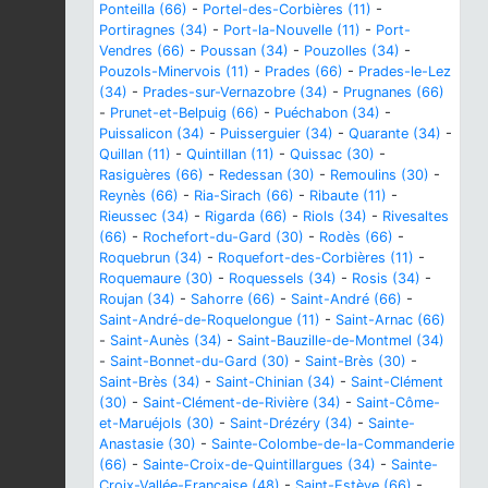
Ponteilla (66)
-
Portel-des-Corbières (11)
-
Portiragnes (34)
-
Port-la-Nouvelle (11)
-
Port-
Vendres (66)
-
Poussan (34)
-
Pouzolles (34)
-
Pouzols-Minervois (11)
-
Prades (66)
-
Prades-le-Lez
(34)
-
Prades-sur-Vernazobre (34)
-
Prugnanes (66)
-
Prunet-et-Belpuig (66)
-
Puéchabon (34)
-
Puissalicon (34)
-
Puisserguier (34)
-
Quarante (34)
-
Quillan (11)
-
Quintillan (11)
-
Quissac (30)
-
Rasiguères (66)
-
Redessan (30)
-
Remoulins (30)
-
Reynès (66)
-
Ria-Sirach (66)
-
Ribaute (11)
-
Rieussec (34)
-
Rigarda (66)
-
Riols (34)
-
Rivesaltes
(66)
-
Rochefort-du-Gard (30)
-
Rodès (66)
-
Roquebrun (34)
-
Roquefort-des-Corbières (11)
-
Roquemaure (30)
-
Roquessels (34)
-
Rosis (34)
-
Roujan (34)
-
Sahorre (66)
-
Saint-André (66)
-
Saint-André-de-Roquelongue (11)
-
Saint-Arnac (66)
-
Saint-Aunès (34)
-
Saint-Bauzille-de-Montmel (34)
-
Saint-Bonnet-du-Gard (30)
-
Saint-Brès (30)
-
Saint-Brès (34)
-
Saint-Chinian (34)
-
Saint-Clément
(30)
-
Saint-Clément-de-Rivière (34)
-
Saint-Côme-
et-Maruéjols (30)
-
Saint-Drézéry (34)
-
Sainte-
Anastasie (30)
-
Sainte-Colombe-de-la-Commanderie
(66)
-
Sainte-Croix-de-Quintillargues (34)
-
Sainte-
Croix-Vallée-Française (48)
-
Saint-Estève (66)
-