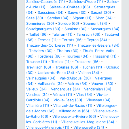
Sallèles-Cabardès (11)
-
Sallèles-d'Aude (11)
-
Salles-
d'Aude (11)
-
Salses-le-Château (66)
-
Saturargues
(34)
-
Saussines (34)
-
Sauve (30)
-
Sauzet (30)
-
Saze (30)
-
Servian (34)
-
Sigean (11)
-
Siran (34)
-
Sommières (30)
-
Sorède (66)
-
Soumont (34)
-
Souvignargues (30)
-
Sumène (30)
-
Sussargues (34)
-
Taillet (66)
-
Talairan (11)
-
Tarerach (66)
-
Tautavel
(66)
-
Termes (11)
-
Terrats (66)
-
Teyran (34)
-
Thézan-des-Corbières (11)
-
Thézan-lès-Béziers (34)
-
Théziers (30)
-
Thoiras (30)
-
Thuès-Entre-Valls
(66)
-
Tordères (66)
-
Tourbes (34)
-
Trassanel (11)
-
Trausse (11)
-
Treilles (11)
-
Tresserre (66)
-
Trévillach (66)
-
Trouillas (66)
-
Tuchan (11)
-
Uchaud
(30)
-
Usclas-du-Bosc (34)
-
Vailhan (34)
-
Vailhauquès (34)
-
Val-d'Aigoual (30)
-
Valergues
(34)
-
Valflaunès (34)
-
Valros (34)
-
Vauvert (30)
-
Vélieux (34)
-
Vendargues (34)
-
Vendémian (34)
-
Vendres (34)
-
Véraza (11)
-
Vias (34)
-
Vic-la-
Gardiole (34)
-
Vic-le-Fesq (30)
-
Vieussan (34)
-
Villanière (11)
-
Villarzel-du-Razès (11)
-
Villelongue-
dels-Monts (66)
-
Villemolaque (66)
-
Villeneuve-de-
la-Raho (66)
-
Villeneuve-la-Rivière (66)
-
Villeneuve-
les-Corbières (11)
-
Villeneuve-lès-Maguelone (34)
-
Villeneuve-Minervois (11)
-
Villeneuvette (34)
-