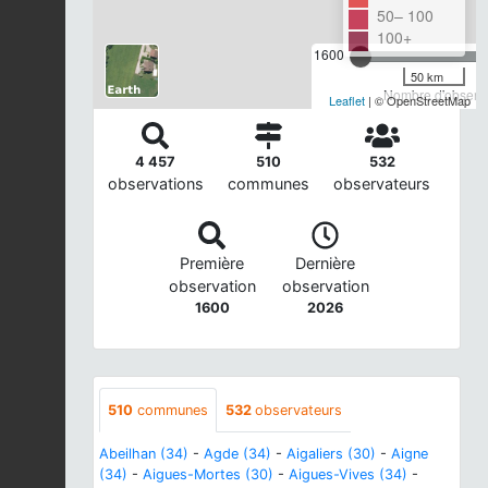
50– 100
100+
1600
50 km
Nombre d'observa
Leaflet
| © OpenStreetMap
4 457
510
532
observations
communes
observateurs
Première
Dernière
observation
observation
1600
2026
510
communes
532
observateurs
Abeilhan (34)
-
Agde (34)
-
Aigaliers (30)
-
Aigne
(34)
-
Aigues-Mortes (30)
-
Aigues-Vives (34)
-