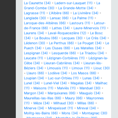
La Caunette (34)
-
Ladern-sur-Lauquet (11)
-
La
Grand-Combe (30)
-
La Grande-Motte (34)
-
Lagrasse (11)
-
L'Albère (66)
-
La Livinière (34)
-
Langlade (30)
-
Lansac (66)
-
La Palme (11)
-
Laroque-des-Albères (66)
-
Lastours (11)
-
Latour-
de-France (66)
-
Lattes (34)
-
Laure-Minervois (11)
-
Laurens (34)
-
Laval-Roquecezière (12)
-
Le Bosc
(34)
-
Le Boulou (66)
-
Lecques (30)
-
Le Crès (34)
-
Lédenon (30)
-
Le Perthus (66)
-
Le Pouget (34)
-
Le
Puech (34)
-
Les Cluses (66)
-
Les Matelles (34)
-
Lespignan (34)
-
Lesquerde (66)
-
Le Triadou (34)
-
Leucate (11)
-
Lézignan-Corbières (11)
-
Lézignan-la-
Cèbe (34)
-
Lieuran-Cabrières (34)
-
Lieuran-lès-
Béziers (34)
-
Limousis (11)
-
Limoux (11)
-
Liouc (30)
-
Llauro (66)
-
Lodève (34)
-
Los Masos (66)
-
Loupian (34)
-
Luc-sur-Orbieu (11)
-
Lunas (34)
-
Lunel (34)
-
Lunel-Viel (34)
-
Magalas (34)
-
Mailhac
(11)
-
Maisons (11)
-
Malviès (11)
-
Manduel (30)
-
Margon (34)
-
Marquixanes (66)
-
Mauguio (34)
-
Maureillas-las-Illas (66)
-
Maury (66)
-
Mayronnes
(11)
-
Mèze (34)
-
Milhaud (30)
-
Millas (66)
-
Minerve (34)
-
Mirepeisset (11)
-
Mireval (34)
-
Molitg-les-Bains (66)
-
Mons (34)
-
Montagnac (30)