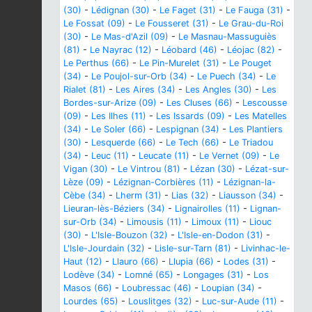
(30)
-
Lédignan (30)
-
Le Faget (31)
-
Le Fauga (31)
-
Le Fossat (09)
-
Le Fousseret (31)
-
Le Grau-du-Roi
(30)
-
Le Mas-d'Azil (09)
-
Le Masnau-Massuguiès
(81)
-
Le Nayrac (12)
-
Léobard (46)
-
Léojac (82)
-
Le Perthus (66)
-
Le Pin-Murelet (31)
-
Le Pouget
(34)
-
Le Poujol-sur-Orb (34)
-
Le Puech (34)
-
Le
Rialet (81)
-
Les Aires (34)
-
Les Angles (30)
-
Les
Bordes-sur-Arize (09)
-
Les Cluses (66)
-
Lescousse
(09)
-
Les Ilhes (11)
-
Les Issards (09)
-
Les Matelles
(34)
-
Le Soler (66)
-
Lespignan (34)
-
Les Plantiers
(30)
-
Lesquerde (66)
-
Le Tech (66)
-
Le Triadou
(34)
-
Leuc (11)
-
Leucate (11)
-
Le Vernet (09)
-
Le
Vigan (30)
-
Le Vintrou (81)
-
Lézan (30)
-
Lézat-sur-
Lèze (09)
-
Lézignan-Corbières (11)
-
Lézignan-la-
Cèbe (34)
-
Lherm (31)
-
Lias (32)
-
Liausson (34)
-
Lieuran-lès-Béziers (34)
-
Lignairolles (11)
-
Lignan-
sur-Orb (34)
-
Limousis (11)
-
Limoux (11)
-
Liouc
(30)
-
L'Isle-Bouzon (32)
-
L'Isle-en-Dodon (31)
-
L'Isle-Jourdain (32)
-
Lisle-sur-Tarn (81)
-
Livinhac-le-
Haut (12)
-
Llauro (66)
-
Llupia (66)
-
Lodes (31)
-
Lodève (34)
-
Lomné (65)
-
Longages (31)
-
Los
Masos (66)
-
Loubressac (46)
-
Loupian (34)
-
Lourdes (65)
-
Louslitges (32)
-
Luc-sur-Aude (11)
-