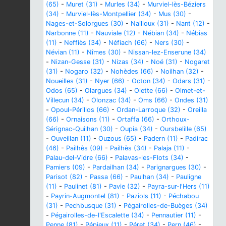
(65)
-
Muret (31)
-
Murles (34)
-
Murviel-lès-Béziers
(34)
-
Murviel-lès-Montpellier (34)
-
Mus (30)
-
Nages-et-Solorgues (30)
-
Nailloux (31)
-
Nant (12)
-
Narbonne (11)
-
Nauviale (12)
-
Nébian (34)
-
Nébias
(11)
-
Neffiès (34)
-
Néfiach (66)
-
Ners (30)
-
Névian (11)
-
Nîmes (30)
-
Nissan-lez-Enserune (34)
-
Nizan-Gesse (31)
-
Nizas (34)
-
Noé (31)
-
Nogaret
(31)
-
Nogaro (32)
-
Nohèdes (66)
-
Noilhan (32)
-
Noueilles (31)
-
Nyer (66)
-
Octon (34)
-
Odars (31)
-
Odos (65)
-
Olargues (34)
-
Olette (66)
-
Olmet-et-
Villecun (34)
-
Olonzac (34)
-
Oms (66)
-
Ondes (31)
-
Opoul-Périllos (66)
-
Ordan-Larroque (32)
-
Oreilla
(66)
-
Ornaisons (11)
-
Ortaffa (66)
-
Orthoux-
Sérignac-Quilhan (30)
-
Oupia (34)
-
Oursbelille (65)
-
Ouveillan (11)
-
Ouzous (65)
-
Padern (11)
-
Padirac
(46)
-
Pailhès (09)
-
Pailhès (34)
-
Palaja (11)
-
Palau-del-Vidre (66)
-
Palavas-les-Flots (34)
-
Pamiers (09)
-
Pardailhan (34)
-
Parignargues (30)
-
Parisot (82)
-
Passa (66)
-
Paulhan (34)
-
Pauligne
(11)
-
Paulinet (81)
-
Pavie (32)
-
Payra-sur-l'Hers (11)
-
Payrin-Augmontel (81)
-
Paziols (11)
-
Péchabou
(31)
-
Pechbusque (31)
-
Pégairolles-de-Buèges (34)
-
Pégairolles-de-l'Escalette (34)
-
Pennautier (11)
-
Penne (81)
-
Pépieux (11)
-
Péret (34)
-
Pern (46)
-