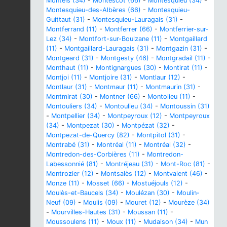
Montels (34)
-
Montescot (66)
-
Montesquieu (34)
-
Montesquieu-des-Albères (66)
-
Montesquieu-
Guittaut (31)
-
Montesquieu-Lauragais (31)
-
Montferrand (11)
-
Montferrer (66)
-
Montferrier-sur-
Lez (34)
-
Montfort-sur-Boulzane (11)
-
Montgaillard
(11)
-
Montgaillard-Lauragais (31)
-
Montgazin (31)
-
Montgeard (31)
-
Montgesty (46)
-
Montgradail (11)
-
Monthaut (11)
-
Montignargues (30)
-
Montirat (11)
-
Montjoi (11)
-
Montjoire (31)
-
Montlaur (12)
-
Montlaur (31)
-
Montmaur (11)
-
Montmaurin (31)
-
Montmirat (30)
-
Montner (66)
-
Montolieu (11)
-
Montouliers (34)
-
Montoulieu (34)
-
Montoussin (31)
-
Montpellier (34)
-
Montpeyroux (12)
-
Montpeyroux
(34)
-
Montpezat (30)
-
Montpézat (32)
-
Montpezat-de-Quercy (82)
-
Montpitol (31)
-
Montrabé (31)
-
Montréal (11)
-
Montréal (32)
-
Montredon-des-Corbières (11)
-
Montredon-
Labessonnié (81)
-
Montréjeau (31)
-
Mont-Roc (81)
-
Montrozier (12)
-
Montsalès (12)
-
Montvalent (46)
-
Monze (11)
-
Mosset (66)
-
Mostuéjouls (12)
-
Moulès-et-Baucels (34)
-
Moulézan (30)
-
Moulin-
Neuf (09)
-
Moulis (09)
-
Mouret (12)
-
Mourèze (34)
-
Mourvilles-Hautes (31)
-
Moussan (11)
-
Moussoulens (11)
-
Moux (11)
-
Mudaison (34)
-
Mun