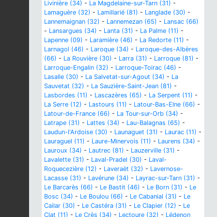
Livinière (34)
-
La Magdelaine-sur-Tarn (31)
-
Lamaguère (32)
-
Lamillarié (81)
-
Langlade (30)
-
Lannemaignan (32)
-
Lannemezan (65)
-
Lansac (66)
-
Lansargues (34)
-
Lanta (31)
-
La Palme (11)
-
Lapenne (09)
-
Laramière (46)
-
La Redorte (11)
-
Larnagol (46)
-
Laroque (34)
-
Laroque-des-Albères
(66)
-
La Rouvière (30)
-
Larra (31)
-
Larroque (81)
-
Larroque-Engalin (32)
-
Larroque-Toirac (46)
-
Lasalle (30)
-
La Salvetat-sur-Agout (34)
-
La
Sauvetat (32)
-
La Sauzière-Saint-Jean (81)
-
Lasbordes (11)
-
Lascazères (65)
-
La Serpent (11)
-
La Serre (12)
-
Lastours (11)
-
Latour-Bas-Elne (66)
-
Latour-de-France (66)
-
La Tour-sur-Orb (34)
-
Latrape (31)
-
Lattes (34)
-
Lau-Balagnas (65)
-
Laudun-l'Ardoise (30)
-
Launaguet (31)
-
Laurac (11)
-
Lauraguel (11)
-
Laure-Minervois (11)
-
Laurens (34)
-
Lauroux (34)
-
Lautrec (81)
-
Lauzerville (31)
-
Lavalette (31)
-
Laval-Pradel (30)
-
Laval-
Roquecezière (12)
-
Laveraët (32)
-
Lavernose-
Lacasse (31)
-
Lavérune (34)
-
Layrac-sur-Tarn (31)
-
Le Barcarès (66)
-
Le Bastit (46)
-
Le Born (31)
-
Le
Bosc (34)
-
Le Boulou (66)
-
Le Cabanial (31)
-
Le
Cailar (30)
-
Le Castéra (31)
-
Le Clapier (12)
-
Le
Clat (11)
-
Le Crès (34)
-
Lectoure (32)
-
Lédenon