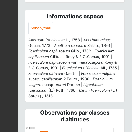
Informations espèce
Synonymes
Anethum foeniculum
L., 1753 |
Anethum minus
Gouan, 1773 |
Anethum rupestre
Salisb., 1796 |
Foeniculum capillaceum
Gilib., 1782 |
Foeniculum
capillaceum
Gilib. ex Rouy & E.G.Camus, 1901 |
Foeniculum capillaceum
var.
macrocarpum
Rouy &
E.G.Camus, 1901 |
Foeniculum officinale
All., 1785 |
Foeniculum sativum
Gaertn. |
Foeniculum vulgare
subsp.
capillaceum
P.Fourn., 1936 |
Foeniculum
vulgare
subsp.
pateri
Prodan |
Ligusticum
foeniculum
(L.) Roth, 1788 |
Meum foeniculum
(L.)
Spreng., 1813
Observations par classes
d'altitudes