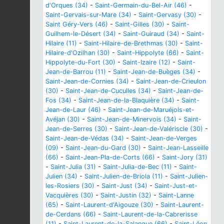
d'Orques (34)
-
Saint-Germain-du-Bel-Air (46)
-
Saint-Gervais-sur-Mare (34)
-
Saint-Gervasy (30)
-
Saint Géry-Vers (46)
-
Saint-Gilles (30)
-
Saint-
Guilhem-le-Désert (34)
-
Saint-Guiraud (34)
-
Saint-
Hilaire (11)
-
Saint-Hilaire-de-Brethmas (30)
-
Saint-
Hilaire-d'Ozilhan (30)
-
Saint-Hippolyte (66)
-
Saint-
Hippolyte-du-Fort (30)
-
Saint-Izaire (12)
-
Saint-
Jean-de-Barrou (11)
-
Saint-Jean-de-Buèges (34)
-
Saint-Jean-de-Cornies (34)
-
Saint-Jean-de-Crieulon
(30)
-
Saint-Jean-de-Cuculles (34)
-
Saint-Jean-de-
Fos (34)
-
Saint-Jean-de-la-Blaquière (34)
-
Saint-
Jean-de-Laur (46)
-
Saint-Jean-de-Maruéjols-et-
Avéjan (30)
-
Saint-Jean-de-Minervois (34)
-
Saint-
Jean-de-Serres (30)
-
Saint-Jean-de-Valériscle (30)
-
Saint-Jean-de-Védas (34)
-
Saint-Jean-de-Verges
(09)
-
Saint-Jean-du-Gard (30)
-
Saint-Jean-Lasseille
(66)
-
Saint-Jean-Pla-de-Corts (66)
-
Saint-Jory (31)
-
Saint-Julia (31)
-
Saint-Julia-de-Bec (11)
-
Saint-
Julien (34)
-
Saint-Julien-de-Briola (11)
-
Saint-Julien-
les-Rosiers (30)
-
Saint-Just (34)
-
Saint-Just-et-
Vacquières (30)
-
Saint-Justin (32)
-
Saint-Lanne
(65)
-
Saint-Laurent-d'Aigouze (30)
-
Saint-Laurent-
de-Cerdans (66)
-
Saint-Laurent-de-la-Cabrerisse
(11)
-
Saint-Laurent-de-la-Salanque (66)
-
Saint-Léon