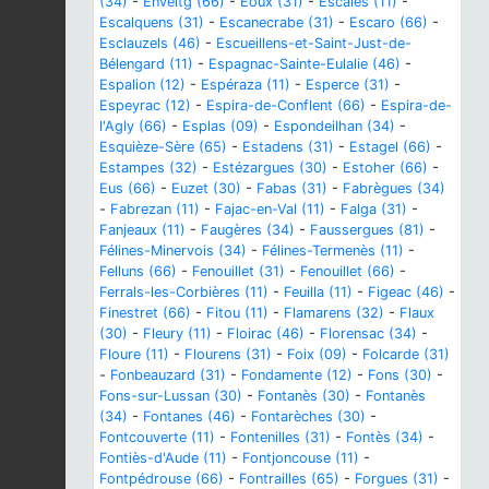
(34)
-
Enveitg (66)
-
Eoux (31)
-
Escales (11)
-
Escalquens (31)
-
Escanecrabe (31)
-
Escaro (66)
-
Esclauzels (46)
-
Escueillens-et-Saint-Just-de-
Bélengard (11)
-
Espagnac-Sainte-Eulalie (46)
-
Espalion (12)
-
Espéraza (11)
-
Esperce (31)
-
Espeyrac (12)
-
Espira-de-Conflent (66)
-
Espira-de-
l'Agly (66)
-
Esplas (09)
-
Espondeilhan (34)
-
Esquièze-Sère (65)
-
Estadens (31)
-
Estagel (66)
-
Estampes (32)
-
Estézargues (30)
-
Estoher (66)
-
Eus (66)
-
Euzet (30)
-
Fabas (31)
-
Fabrègues (34)
-
Fabrezan (11)
-
Fajac-en-Val (11)
-
Falga (31)
-
Fanjeaux (11)
-
Faugères (34)
-
Faussergues (81)
-
Félines-Minervois (34)
-
Félines-Termenès (11)
-
Felluns (66)
-
Fenouillet (31)
-
Fenouillet (66)
-
Ferrals-les-Corbières (11)
-
Feuilla (11)
-
Figeac (46)
-
Finestret (66)
-
Fitou (11)
-
Flamarens (32)
-
Flaux
(30)
-
Fleury (11)
-
Floirac (46)
-
Florensac (34)
-
Floure (11)
-
Flourens (31)
-
Foix (09)
-
Folcarde (31)
-
Fonbeauzard (31)
-
Fondamente (12)
-
Fons (30)
-
Fons-sur-Lussan (30)
-
Fontanès (30)
-
Fontanès
(34)
-
Fontanes (46)
-
Fontarèches (30)
-
Fontcouverte (11)
-
Fontenilles (31)
-
Fontès (34)
-
Fontiès-d'Aude (11)
-
Fontjoncouse (11)
-
Fontpédrouse (66)
-
Fontrailles (65)
-
Forgues (31)
-