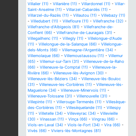
Villalier (11)
-
Villanière (11)
-
Villardonnel (11)
-
Villar-
Saint-Anselme (11)
-
Villarzel-Cabardès (11)
-
Villarzel-du-Razès (11)
-
Villautou (11)
-
Villebazy (11)
-
Villedubert (11)
-
Villefloure (11)
-
Villefranche (32)
-
Villefranche-d'Albigeois (81)
-
Villefranche-de-
Conflent (66)
-
Villefranche-de-Lauragais (31)
-
Villegailhenc (11)
-
Villegly (11)
-
Villelongue-d'Aude
(11)
-
Villelongue-de-la-Salanque (66)
-
Villelongue-
dels-Monts (66)
-
Villemagne-l'Argentière (34)
-
Villemolaque (66)
-
Villemoustaussou (11)
-
Villemur
(65)
-
Villemur-sur-Tarn (31)
-
Villeneuve-de-la-Raho
(66)
-
Villeneuve-la-Comptal (11)
-
Villeneuve-la-
Rivière (66)
-
Villeneuve-lès-Avignon (30)
-
Villeneuve-lès-Béziers (34)
-
Villeneuve-lès-Bouloc
(31)
-
Villeneuve-les-Corbières (11)
-
Villeneuve-lès-
Maguelone (34)
-
Villeneuve-Minervois (11)
-
Villeneuve-Tolosane (31)
-
Villenouvelle (31)
-
Villepinte (11)
-
Villerouge-Termenès (11)
-
Villesèque-
des-Corbières (11)
-
Villesèquelande (11)
-
Villespy
(11)
-
Villetelle (34)
-
Villeveyrac (34)
-
Villevieille
(30)
-
Vinassan (11)
-
Vinça (66)
-
Vingrau (66)
-
Viols-en-Laval (34)
-
Viols-le-Fort (34)
-
Vira (66)
-
Vivès (66)
-
Viviers-lès-Montagnes (81)