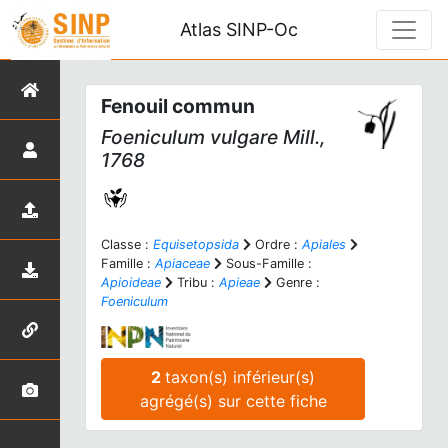
Atlas SINP-Oc
Fenouil commun
Foeniculum vulgare
Mill.,
1768
Classe :
Equisetopsida
Ordre :
Apiales
Famille :
Apiaceae
Sous-Famille :
Apioideae
Tribu :
Apieae
Genre :
Foeniculum
2
taxon(s) inférieur(s)
agrégé(s) sur cette fiche