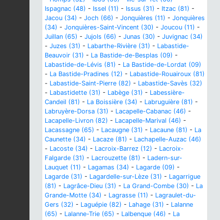
Ispagnac (48)
-
Issel (11)
-
Issus (31)
-
Itzac (81)
-
Jacou (34)
-
Joch (66)
-
Jonquières (11)
-
Jonquières
(34)
-
Jonquières-Saint-Vincent (30)
-
Joucou (11)
-
Juillan (65)
-
Jujols (66)
-
Junas (30)
-
Juvignac (34)
-
Juzes (31)
-
Labarthe-Rivière (31)
-
Labastide-
Beauvoir (31)
-
La Bastide-de-Besplas (09)
-
Labastide-de-Lévis (81)
-
La Bastide-de-Lordat (09)
-
La Bastide-Pradines (12)
-
Labastide-Rouairoux (81)
-
Labastide-Saint-Pierre (82)
-
Labastide-Savès (32)
-
Labastidette (31)
-
Labège (31)
-
Labessière-
Candeil (81)
-
La Boissière (34)
-
Labruguière (81)
-
Labruyère-Dorsa (31)
-
Lacapelle-Cabanac (46)
-
Lacapelle-Livron (82)
-
Lacapelle-Marival (46)
-
Lacassagne (65)
-
Lacaugne (31)
-
Lacaune (81)
-
La
Caunette (34)
-
Lacaze (81)
-
Lachapelle-Auzac (46)
-
Lacoste (34)
-
Lacroix-Barrez (12)
-
Lacroix-
Falgarde (31)
-
Lacrouzette (81)
-
Ladern-sur-
Lauquet (11)
-
Lagamas (34)
-
Lagarde (09)
-
Lagarde (31)
-
Lagardelle-sur-Lèze (31)
-
Lagarrigue
(81)
-
Lagrâce-Dieu (31)
-
La Grand-Combe (30)
-
La
Grande-Motte (34)
-
Lagrasse (11)
-
Lagraulet-du-
Gers (32)
-
Laguépie (82)
-
Lahage (31)
-
Lalanne
(65)
-
Lalanne-Trie (65)
-
Lalbenque (46)
-
La