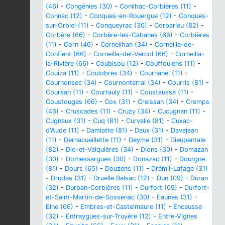
(46)
-
Congénies (30)
-
Conilhac-Corbières (11)
-
Connac (12)
-
Conques-en-Rouergue (12)
-
Conques-
sur-Orbiel (11)
-
Conqueyrac (30)
-
Corbarieu (82)
-
Corbère (66)
-
Corbère-les-Cabanes (66)
-
Corbières
(11)
-
Corn (46)
-
Corneilhan (34)
-
Corneilla-de-
Conflent (66)
-
Corneilla-del-Vercol (66)
-
Corneilla-
la-Rivière (66)
-
Coubisou (12)
-
Couffoulens (11)
-
Couiza (11)
-
Coulobres (34)
-
Cournanel (11)
-
Cournonsec (34)
-
Cournonterral (34)
-
Courris (81)
-
Coursan (11)
-
Courtauly (11)
-
Coustaussa (11)
-
Coustouges (66)
-
Cox (31)
-
Creissan (34)
-
Cremps
(46)
-
Cruscades (11)
-
Cruzy (34)
-
Cucugnan (11)
-
Cugnaux (31)
-
Cuq (81)
-
Curvalle (81)
-
Cuxac-
d'Aude (11)
-
Damiatte (81)
-
Daux (31)
-
Davejean
(11)
-
Dernacueillette (11)
-
Deyme (31)
-
Dieupentale
(82)
-
Dio-et-Valquières (34)
-
Dions (30)
-
Domazan
(30)
-
Domessargues (30)
-
Donazac (11)
-
Dourgne
(81)
-
Dours (65)
-
Douzens (11)
-
Drémil-Lafage (31)
-
Drudas (31)
-
Druelle Balsac (12)
-
Dun (09)
-
Duran
(32)
-
Durban-Corbières (11)
-
Durfort (09)
-
Durfort-
et-Saint-Martin-de-Sossenac (30)
-
Eaunes (31)
-
Elne (66)
-
Embres-et-Castelmaure (11)
-
Encausse
(32)
-
Entraygues-sur-Truyère (12)
-
Entre-Vignes