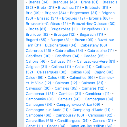
-
Brenas (34)
-
Brengues (46)
-
Brens (81)
-
Bressols
(82)
-
Bretx (31)
-
Brézilhac (11)
-
Briatexte (81)
-
Brie (09)
-
Brignac (34)
-
Brignemont (31)
-
Brignon
(30)
-
Brissac (34)
-
Broquiès (12)
-
Brouilla (66)
-
Brousse-le-Château (12)
-
Brouzet-lès-Quissac (30)
-
Broze (81)
-
Brugairolles (11)
-
Bruguières (31)
-
Bruniquel (82)
-
Brusque (12)
-
Bugarach (11)
-
Bugard (65)
-
Busque (81)
-
Buzan (09)
-
Buzet-sur-
Tarn (31)
-
Buzignargues (34)
-
Cabestany (66)
-
Cabrerets (46)
-
Cabrerolles (34)
-
Cabrespine (11)
-
Cabrières (30)
-
Cabrières (34)
-
Cadéac (65)
-
Cahors (46)
-
Cahuzac (11)
-
Cahuzac-sur-Vère (81)
-
Caignac (31)
-
Cailhau (11)
-
Cailla (11)
-
Caillavet
(32)
-
Caissargues (30)
-
Caixas (66)
-
Cajarc (46)
-
Calce (66)
-
Calès (46)
-
Calmeilles (66)
-
Calmels-
et-le-Viala (12)
-
Calmont (12)
-
Calmont (31)
-
Calvisson (30)
-
Camalès (65)
-
Camarès (12)
-
Cambernard (31)
-
Cambiac (31)
-
Cambieure (11)
-
Cambounès (81)
-
Camélas (66)
-
Campagnan (34)
-
Campagne (34)
-
Campagne-sur-Arize (09)
-
Campagne-sur-Aude (11)
-
Camplong-d'Aude (11)
-
Campôme (66)
-
Campoussy (66)
-
Campsas (82)
-
Canaveilles (66)
-
Candillargues (34)
-
Canens (31)
-
Canet (11)
-
Canet (34)
-
Canet-en-Roussillon (66)
-