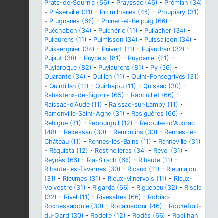
Prats-de-Sournia (66)
-
Prayssac (46)
-
Prémian (34)
-
Préserville (31)
-
Promilhanes (46)
-
Proupiary (31)
-
Prugnanes (66)
-
Prunet-et-Belpuig (66)
-
Puéchabon (34)
-
Puichéric (11)
-
Puilacher (34)
-
Puilaurens (11)
-
Puimisson (34)
-
Puissalicon (34)
-
Puisserguier (34)
-
Puivert (11)
-
Pujaudran (32)
-
Pujaut (30)
-
Puycelsi (81)
-
Puydaniel (31)
-
Puylaroque (82)
-
Puylaurens (81)
-
Py (66)
-
Quarante (34)
-
Quillan (11)
-
Quint-Fonsegrives (31)
-
Quintillan (11)
-
Quirbajou (11)
-
Quissac (30)
-
Rabastens-de-Bigorre (65)
-
Rabouillet (66)
-
Raissac-d'Aude (11)
-
Raissac-sur-Lampy (11)
-
Ramonville-Saint-Agne (31)
-
Rasiguères (66)
-
Rebigue (31)
-
Rebourguil (12)
-
Recoules-d'Aubrac
(48)
-
Redessan (30)
-
Remoulins (30)
-
Rennes-le-
Château (11)
-
Rennes-les-Bains (11)
-
Renneville (31)
-
Réquista (12)
-
Restinclières (34)
-
Revel (31)
-
Reynès (66)
-
Ria-Sirach (66)
-
Ribaute (11)
-
Ribaute-les-Tavernes (30)
-
Ricaud (11)
-
Rieumajou
(31)
-
Rieumes (31)
-
Rieux-Minervois (11)
-
Rieux-
Volvestre (31)
-
Rigarda (66)
-
Riguepeu (32)
-
Riscle
(32)
-
Rivel (11)
-
Rivesaltes (66)
-
Robiac-
Rochessadoule (30)
-
Rocamadour (46)
-
Rochefort-
du-Gard (30)
-
Rodelle (12)
-
Rodès (66)
-
Rodilhan