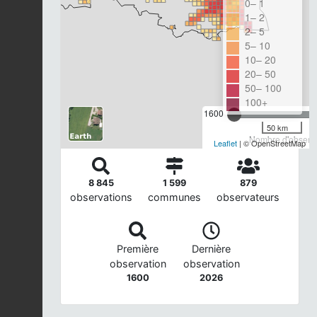
0– 1
1– 2
2– 5
5– 10
10– 20
20– 50
50– 100
100+
1600
50 km
Nombre d'observa
Leaflet
| © OpenStreetMap
8 845
1 599
879
observations
communes
observateurs
Première
Dernière
observation
observation
1600
2026