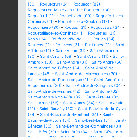
(30)
-
Roquebrun (34)
-
Roquecor (82)
-
Roquecourbe-Minervois (11)
-
Roquedur (30)
-
Roquefeuil (11)
-
Roquefixade (09)
-
Roquefort-des-
Corbières (11)
-
Roquefort-sur-Soulzon (12)
-
Roquemaure (30)
-
Roques (31)
-
Roquessels (34)
-
Roquetaillade-et-Conilhac (11)
-
Roquettes (31)
-
Rosis (34)
-
Rouffiac-d'Aude (11)
-
Roujan (34)
-
Roullens (11)
-
Roumens (31)
-
Rustiques (11)
-
Saint-
Affrique (12)
-
Saint-Alban (31)
-
Saint-Alexandre
(30)
-
Saint-Amans (09)
-
Saint-Amans (11)
-
Saint-
Ambroix (30)
-
Saint-André (31)
-
Saint-André (66)
-
Saint-André-de-Buèges (34)
-
Saint-André-de-
Lancize (48)
-
Saint-André-de-Majencoules (30)
-
Saint-André-de-Roquelongue (11)
-
Saint-André-de-
Roquepertuis (30)
-
Saint-André-de-Sangonis (34)
-
Saint-André-de-Vézines (12)
-
Saint-Antoine (32)
-
Saint-Antonin-Noble-Val (82)
-
Saint-Arailles (32)
-
Saint-Arnac (66)
-
Saint-Aunès (34)
-
Saint-Aventin
(31)
-
Saint-Bauzély (30)
-
Saint-Bauzille-de-la-Sylve
(34)
-
Saint-Bauzille-de-Montmel (34)
-
Saint-
Bauzille-de-Putois (34)
-
Saint-Béat-Lez (31)
-
Saint-
Bénézet (30)
-
Saint-Bertrand-de-Comminges (31)
-
Saint-Brès (30)
-
Saint-Brès (34)
-
Saint-Césaire-de-