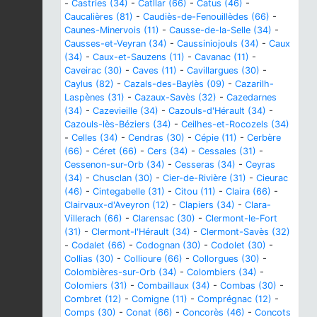
-
Castries (34)
-
Catllar (66)
-
Catus (46)
-
Caucalières (81)
-
Caudiès-de-Fenouillèdes (66)
-
Caunes-Minervois (11)
-
Causse-de-la-Selle (34)
-
Causses-et-Veyran (34)
-
Caussiniojouls (34)
-
Caux
(34)
-
Caux-et-Sauzens (11)
-
Cavanac (11)
-
Caveirac (30)
-
Caves (11)
-
Cavillargues (30)
-
Caylus (82)
-
Cazals-des-Baylès (09)
-
Cazarilh-
Laspènes (31)
-
Cazaux-Savès (32)
-
Cazedarnes
(34)
-
Cazevieille (34)
-
Cazouls-d'Hérault (34)
-
Cazouls-lès-Béziers (34)
-
Ceilhes-et-Rocozels (34)
-
Celles (34)
-
Cendras (30)
-
Cépie (11)
-
Cerbère
(66)
-
Céret (66)
-
Cers (34)
-
Cessales (31)
-
Cessenon-sur-Orb (34)
-
Cesseras (34)
-
Ceyras
(34)
-
Chusclan (30)
-
Cier-de-Rivière (31)
-
Cieurac
(46)
-
Cintegabelle (31)
-
Citou (11)
-
Claira (66)
-
Clairvaux-d'Aveyron (12)
-
Clapiers (34)
-
Clara-
Villerach (66)
-
Clarensac (30)
-
Clermont-le-Fort
(31)
-
Clermont-l'Hérault (34)
-
Clermont-Savès (32)
-
Codalet (66)
-
Codognan (30)
-
Codolet (30)
-
Collias (30)
-
Collioure (66)
-
Collorgues (30)
-
Colombières-sur-Orb (34)
-
Colombiers (34)
-
Colomiers (31)
-
Combaillaux (34)
-
Combas (30)
-
Combret (12)
-
Comigne (11)
-
Comprégnac (12)
-
Comps (30)
-
Conat (66)
-
Concorès (46)
-
Concots