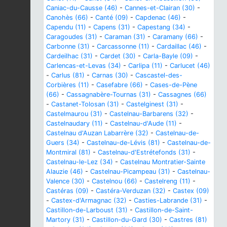
Caniac-du-Causse (46)
-
Cannes-et-Clairan (30)
-
Canohès (66)
-
Canté (09)
-
Capdenac (46)
-
Capendu (11)
-
Capens (31)
-
Capestang (34)
-
Caragoudes (31)
-
Caraman (31)
-
Caramany (66)
-
Carbonne (31)
-
Carcassonne (11)
-
Cardaillac (46)
-
Cardeilhac (31)
-
Cardet (30)
-
Carla-Bayle (09)
-
Carlencas-et-Levas (34)
-
Carlipa (11)
-
Carlucet (46)
-
Carlus (81)
-
Carnas (30)
-
Cascastel-des-
Corbières (11)
-
Casefabre (66)
-
Cases-de-Pène
(66)
-
Cassagnabère-Tournas (31)
-
Cassagnes (66)
-
Castanet-Tolosan (31)
-
Castelginest (31)
-
Castelmaurou (31)
-
Castelnau-Barbarens (32)
-
Castelnaudary (11)
-
Castelnau-d'Aude (11)
-
Castelnau d'Auzan Labarrère (32)
-
Castelnau-de-
Guers (34)
-
Castelnau-de-Lévis (81)
-
Castelnau-de-
Montmiral (81)
-
Castelnau-d'Estrétefonds (31)
-
Castelnau-le-Lez (34)
-
Castelnau Montratier-Sainte
Alauzie (46)
-
Castelnau-Picampeau (31)
-
Castelnau-
Valence (30)
-
Castelnou (66)
-
Castelreng (11)
-
Castéras (09)
-
Castéra-Verduzan (32)
-
Castex (09)
-
Castex-d'Armagnac (32)
-
Casties-Labrande (31)
-
Castillon-de-Larboust (31)
-
Castillon-de-Saint-
Martory (31)
-
Castillon-du-Gard (30)
-
Castres (81)