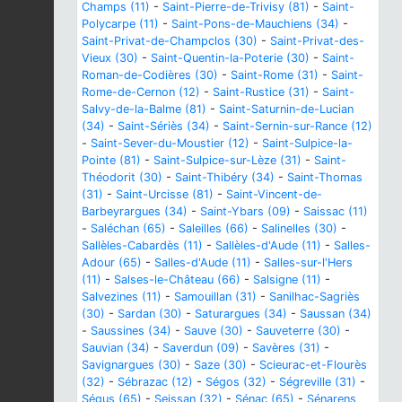
Champs (11)
-
Saint-Pierre-de-Trivisy (81)
-
Saint-
Polycarpe (11)
-
Saint-Pons-de-Mauchiens (34)
-
Saint-Privat-de-Champclos (30)
-
Saint-Privat-des-
Vieux (30)
-
Saint-Quentin-la-Poterie (30)
-
Saint-
Roman-de-Codières (30)
-
Saint-Rome (31)
-
Saint-
Rome-de-Cernon (12)
-
Saint-Rustice (31)
-
Saint-
Salvy-de-la-Balme (81)
-
Saint-Saturnin-de-Lucian
(34)
-
Saint-Sériès (34)
-
Saint-Sernin-sur-Rance (12)
-
Saint-Sever-du-Moustier (12)
-
Saint-Sulpice-la-
Pointe (81)
-
Saint-Sulpice-sur-Lèze (31)
-
Saint-
Théodorit (30)
-
Saint-Thibéry (34)
-
Saint-Thomas
(31)
-
Saint-Urcisse (81)
-
Saint-Vincent-de-
Barbeyrargues (34)
-
Saint-Ybars (09)
-
Saissac (11)
-
Saléchan (65)
-
Saleilles (66)
-
Salinelles (30)
-
Sallèles-Cabardès (11)
-
Sallèles-d'Aude (11)
-
Salles-
Adour (65)
-
Salles-d'Aude (11)
-
Salles-sur-l'Hers
(11)
-
Salses-le-Château (66)
-
Salsigne (11)
-
Salvezines (11)
-
Samouillan (31)
-
Sanilhac-Sagriès
(30)
-
Sardan (30)
-
Saturargues (34)
-
Saussan (34)
-
Saussines (34)
-
Sauve (30)
-
Sauveterre (30)
-
Sauvian (34)
-
Saverdun (09)
-
Savères (31)
-
Savignargues (30)
-
Saze (30)
-
Scieurac-et-Flourès
(32)
-
Sébrazac (12)
-
Ségos (32)
-
Ségreville (31)
-
Ségus (65)
-
Seissan (32)
-
Sénac (65)
-
Sénarens