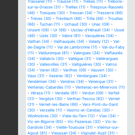
Trassanel (11)
-
Trausse (11)
-
Trèbes (11)
-
Trébons-
sur-la-Grasse (31)
-
Treilles (11)
-
Trespoux-Rassiels
(46)
-
Tresques (30)
-
Tressan (34)
-
Tresserre (66)
-
Trèves (30)
-
Trévillach (66)
-
Trilla (66)
-
Trouillas
(66)
-
Tuchan (11)
-
Uchaud (30)
-
Unac (09)
-
Unzent (09)
-
Ur (66)
-
Usclas-d'Hérault (34)
-
Ussel
(46)
-
Uzès (30)
-
Vabre (81)
-
Vacquières (34)
-
Vailhan (34)
-
Vailhauquès (34)
-
Valady (12)
-
Val-
de-Dagne (11)
-
Val de Lambronne (11)
-
Val-du-Faby
(11)
-
Valdurenque (81)
-
Valergues (34)
-
Valflaunès
(34)
-
Vallabrix (30)
-
Vallègue (31)
-
Vallérargues
(30)
-
Vallesvilles (31)
-
Valliguières (30)
-
Valros
(34)
-
Varen (82)
-
Varilhes (09)
-
Vauvert (30)
-
Vaux (31)
-
Vazerac (82)
-
Vendargues (34)
-
Vendémian (34)
-
Vendres (34)
-
Venerque (31)
-
Ventenac-Cabardès (11)
-
Ventenac-en-Minervois (11)
-
Véraza (11)
-
Verdalle (81)
-
Verdun (09)
-
Verfeil
(31)
-
Vergèze (30)
-
Verlhac-Tescou (82)
-
Vernet
(31)
-
Vernet-les-Bains (66)
-
Vers-Pont-du-Gard
(30)
-
Verzeille (11)
-
Vestric-et-Candiac (30)
-
Vézénobres (30)
-
Viala-du-Tarn (12)
-
Vias (34)
-
Vic-en-Bigorre (65)
-
Vic-Fezensac (32)
-
Vic-la-
Gardiole (34)
-
Vieille-Toulouse (31)
-
Vielmur-sur-
Agout (81)
-
Vieussan (34)
-
Vigoulet-Auzil (31)
-