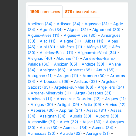
1599
communes
879
observateurs
Abeilhan (34)
-
Adissan (34)
-
Agassac (31)
-
Agde
(34)
-
Agonès (34)
-
Aignes (31)
-
Aigremont (30)
-
Aigues-Vives (11)
-
Aigues-Vives (30)
-
Aimargues
(30)
-
Ajac (11)
-
Alaigne (11)
-
Albas (11)
-
Albas
(46)
-
Albi (81)
-
Albières (11)
-
Alénya (66)
-
Alès
(30)
-
Alet-les-Bains (11)
-
Alignan-du-Vent (34)
-
Alvignac (46)
-
Alzonne (11)
-
Amélie-les-Bains-
Palalda (66)
-
Ancizan (65)
-
Anduze (30)
-
Aniane
(34)
-
Ansignan (66)
-
Ansost (65)
-
Antin (65)
-
Antugnac (11)
-
Aragon (11)
-
Aramon (30)
-
Arboras
(34)
-
Arboussols (66)
-
Ardizas (32)
-
Argelès-
Gazost (65)
-
Argelès-sur-Mer (66)
-
Argelliers (34)
-
Argens-Minervois (11)
-
Argut-Dessous (31)
-
Armissan (11)
-
Arnac-sur-Dourdou (12)
-
Arques (11)
-
Arrigas (30)
-
Artigat (09)
-
Artix (09)
-
Arvieu (12)
-
Aspères (30)
-
Aspiran (34)
-
Assac (81)
-
Assas
(34)
-
Assignan (34)
-
Aubais (30)
-
Aubord (30)
-
Aucamville (31)
-
Auch (32)
-
Aujac (30)
-
Aujargues
(30)
-
Aulas (30)
-
Aumelas (34)
-
Aumes (34)
-
Aumessas (30)
-
Auradé (32)
-
Auragne (31)
-