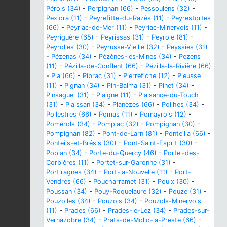
Pérols (34)
-
Perpignan (66)
-
Pessoulens (32)
-
Pexiora (11)
-
Peyrefitte-du-Razès (11)
-
Peyrestortes
(66)
-
Peyriac-de-Mer (11)
-
Peyriac-Minervois (11)
-
Peyriguère (65)
-
Peyrissas (31)
-
Peyrole (81)
-
Peyrolles (30)
-
Peyrusse-Vieille (32)
-
Peyssies (31)
-
Pézenas (34)
-
Pézènes-les-Mines (34)
-
Pezens
(11)
-
Pézilla-de-Conflent (66)
-
Pézilla-la-Rivière (66)
-
Pia (66)
-
Pibrac (31)
-
Pierrefiche (12)
-
Pieusse
(11)
-
Pignan (34)
-
Pin-Balma (31)
-
Pinet (34)
-
Pinsaguel (31)
-
Plaigne (11)
-
Plaisance-du-Touch
(31)
-
Plaissan (34)
-
Planèzes (66)
-
Poilhes (34)
-
Pollestres (66)
-
Pomas (11)
-
Pomayrols (12)
-
Pomérols (34)
-
Pompiac (32)
-
Pompignan (30)
-
Pompignan (82)
-
Pont-de-Larn (81)
-
Ponteilla (66)
-
Ponteils-et-Brésis (30)
-
Pont-Saint-Esprit (30)
-
Popian (34)
-
Porte-du-Quercy (46)
-
Portel-des-
Corbières (11)
-
Portet-sur-Garonne (31)
-
Portiragnes (34)
-
Port-la-Nouvelle (11)
-
Port-
Vendres (66)
-
Poucharramet (31)
-
Poulx (30)
-
Poussan (34)
-
Pouy-Roquelaure (32)
-
Pouze (31)
-
Pouzolles (34)
-
Pouzols (34)
-
Pouzols-Minervois
(11)
-
Prades (66)
-
Prades-le-Lez (34)
-
Prades-sur-
Vernazobre (34)
-
Prats-de-Mollo-la-Preste (66)
-