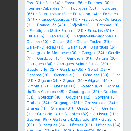
Fos (31)
-
Fos (34)
-
Fosse (66)
-
Fournès (30)
-
Fournes-Cabardès (11)
-
Fourques (30)
-
Fourques
(66)
-
Fourquevaux (31)
-
Fouzilhon (34)
-
Fozières
(34)
-
Fraisse-Cabardès (11)
-
Fraissé-des-Corbières
(11)
-
Francoulès (46)
-
Fréjeville (81)
-
Fressac (30)
-
Frontignan (34)
-
Fronton (31)
-
Frouzins (31)
-
Fuilla (66)
-
Gabian (34)
-
Gagnac-sur-Garonne (31)
-
Gailhan (30)
-
Gaillac (81)
-
Gaillac-Toulza (31)
-
Gaja-et-Villedieu (11)
-
Gajan (30)
-
Galargues (34)
-
Gallargues-le-Montueux (30)
-
Ganges (34)
-
Gardie
(11)
-
Gardouch (31)
-
Garidech (31)
-
Garons (30)
-
Garrigues (34)
-
Garrigues-Sainte-Eulalie (30)
-
Gaudonville (32)
-
Gembrie (65)
-
Génat (09)
-
Générac (30)
-
Generville (11)
-
Génolhac (30)
-
Gibel
(31)
-
Gigean (34)
-
Gignac (34)
-
Gignac (46)
-
Gimont (32)
-
Ginestas (11)
-
Golfech (82)
-
Gorges
du Tarn Causses (48)
-
Goudargues (30)
-
Goudex
(31)
-
Gourdon (46)
-
Goutrens (12)
-
Goyrans (31)
-
Grabels (34)
-
Gragnague (31)
-
Graissessac (34)
-
Granès (11)
-
Gratens (31)
-
Grazac (31)
-
Greffeil
(11)
-
Grenade (31)
-
Grisolles (82)
-
Gruissan (11)
-
Guchen (65)
-
Guitalens-L'Albarède (81)
-
Guizerix
(65)
-
Guzargues (34)
-
Hèches (65)
-
Hérépian (34)
-
Homps (32)
-
Ibos (65)
-
Ille-sur-Têt (66)
-