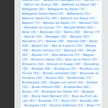
-
Belfort-du-Quercy (46)
-
Bellefont-La Rauze (46)
-
Bellegarde (30)
-
Bellegarde-du-Razès (11)
-
Bellegarde-Sainte-Marie (31)
-
Bellesserre (31)
-
Belmont-Sainte-Foi (46)
-
Belmont-sur-Rance (12)
-
Belpech (11)
-
Belvèze-du-Razès (11)
-
Belvézet (30)
-
Belvianes-et-Cavirac (11)
-
Benqué-Molère (65)
-
Bérat (31)
-
Berdoues (32)
-
Bernis (30)
-
Berriac (11)
-
Bessan (34)
-
Bessèges (30)
-
Bessens (82)
-
Bessières (31)
-
Bestiac (09)
-
Betchat (09)
-
Bézac
(09)
-
Bézéril (32)
-
Bez-et-Esparon (30)
-
Béziers
(34)
-
Bezins-Garraux (31)
-
Bezouce (30)
-
Bioule
(82)
-
Bizanet (11)
-
Bize-Minervois (11)
-
Blagnac
(31)
-
Blousson-Sérian (32)
-
Bois-de-la-Pierre (31)
-
Boisseron (34)
-
Boisset-et-Gaujac (30)
-
Boissières
(30)
-
Bompas (66)
-
Bondigoux (31)
-
Bordères-sur-
l'Échez (65)
-
Bordes-Uchentein (09)
-
Boucoiran-et-
Nozières (30)
-
Boudou (82)
-
Bouilhonnac (11)
-
Bouillargues (30)
-
Boujan-sur-Libron (34)
-
Boulaur
(32)
-
Boule-d'Amont (66)
-
Bouleternère (66)
-
Bouloc (31)
-
Boulogne-sur-Gesse (31)
-
Bouquet
(30)
-
Bourg-Saint-Bernard (31)
-
Bout-du-Pont-de-
Larn (81)
-
Boutenac (11)
-
Boutx (31)
-
Bouziès (46)
-
Bouzigues (34)
-
Bouzon-Gellenave (32)
-
Bram (11)