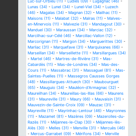
Luc-sur-Orbieu (11)
-
Ludiès (09)
-
Lugagnac (46)
-
Lunas (34)
-
Lunel (34)
-
Lunel-Viel (34)
-
Luzech
(46)
-
Magalas (34)
-
Magnan (32)
-
Mailhac (11)
-
Maisons (11)
-
Malabat (32)
-
Malras (11)
-
Malves-
en-Minervois (11)
-
Malvezie (31)
-
Mandagout (30)
-
Manduel (30)
-
Maraussan (34)
-
Marciac (32)
-
Marcilhac-sur-Célé (46)
-
Marcillac-Vallon (12)
-
Marcorignan (11)
-
Margon (34)
-
Marguerittes (30)
-
Marliac (31)
-
Marquefave (31)
-
Marquixanes (66)
-
Marseillan (34)
-
Marseillette (11)
-
Marsillargues (34)
-
Martel (46)
-
Martres-de-Rivière (31)
-
Mas-
Cabardès (11)
-
Mas-de-Londres (34)
-
Mas-des-
Cours (11)
-
Massabrac (31)
-
Massaguel (81)
-
Mas-
Saintes-Puelles (11)
-
Massegros Causses Gorges
(48)
-
Massillargues-Attuech (30)
-
Maubourguet
(65)
-
Mauguio (34)
-
Mauléon-d'Armagnac (32)
-
Maureilhan (34)
-
Maureillas-las-Illas (66)
-
Maurens
(31)
-
Maureville (31)
-
Maury (66)
-
Mauvaisin (31)
-
Mauvezin-de-Sainte-Croix (09)
-
Mauzac (31)
-
Mayreville (11)
-
Mayrinhac-Lentour (46)
-
Mayronnes
(11)
-
Mazamet (81)
-
Mazères (09)
-
Mazerolles-du-
Razès (11)
-
Méjannes-le-Clap (30)
-
Méjannes-lès-
Alès (30)
-
Melles (31)
-
Menville (31)
-
Mercuès (46)
-
Mercus-Garrabet (09)
-
Mérifons (34)
-
Merville