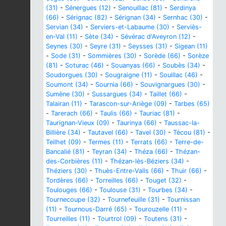
(31)
-
Sénergues (12)
-
Senouillac (81)
-
Serdinya
(66)
-
Sérignac (82)
-
Sérignan (34)
-
Sernhac (30)
-
Servian (34)
-
Serviers-et-Labaume (30)
-
Serviès-
en-Val (11)
-
Sète (34)
-
Sévérac d'Aveyron (12)
-
Seynes (30)
-
Seyre (31)
-
Seysses (31)
-
Sigean (11)
-
Sode (31)
-
Sommières (30)
-
Sorède (66)
-
Sorèze
(81)
-
Soturac (46)
-
Souanyas (66)
-
Soubès (34)
-
Soudorgues (30)
-
Sougraigne (11)
-
Souillac (46)
-
Soumont (34)
-
Sournia (66)
-
Souvignargues (30)
-
Sumène (30)
-
Sussargues (34)
-
Taillet (66)
-
Talairan (11)
-
Tarascon-sur-Ariège (09)
-
Tarbes (65)
-
Tarerach (66)
-
Taulis (66)
-
Tauriac (81)
-
Taurignan-Vieux (09)
-
Taurinya (66)
-
Taussac-la-
Billière (34)
-
Tautavel (66)
-
Tavel (30)
-
Técou (81)
-
Teilhet (09)
-
Termes (11)
-
Terrats (66)
-
Terre-de-
Bancalié (81)
-
Teyran (34)
-
Théza (66)
-
Thézan-
des-Corbières (11)
-
Thézan-lès-Béziers (34)
-
Théziers (30)
-
Thuès-Entre-Valls (66)
-
Thuir (66)
-
Tordères (66)
-
Torreilles (66)
-
Touget (32)
-
Toulouges (66)
-
Toulouse (31)
-
Tourbes (34)
-
Tournecoupe (32)
-
Tournefeuille (31)
-
Tournissan
(11)
-
Tournous-Darré (65)
-
Tourouzelle (11)
-
Tourreilles (11)
-
Tourtrol (09)
-
Toutens (31)
-