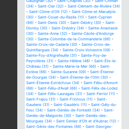
Gauzignan (30)
-
Saint-Chaptes (30)
-
Saint-Chinian
(34)
-
Saint-Clar (32)
-
Saint-Clément-de-Rivière (34)
-
Saint-Côme-d'Olt (12)
-
Saint-Côme-et-Maruéjols
(30)
-
Saint-Couat-du-Razès (11)
-
Saint-Cyprien
(66)
-
Saint-Denis (30)
-
Saint-Dézéry (30)
-
Saint-
Dionisy (30)
-
Saint-Drézéry (34)
-
Sainte-Anastasie
(30)
-
Sainte-Anne (32)
-
Sainte-Cécile-d'Andorge
(30)
-
Sainte-Colombe-de-la-Commanderie (66)
-
Sainte-Croix-de-Caderle (30)
-
Sainte-Croix-de-
Quintillargues (34)
-
Sainte-Croix-Volvestre (09)
-
Sainte-Foy-d'Aigrefeuille (31)
-
Sainte-Foy-de-
Peyrolières (31)
-
Sainte-Hélène (48)
-
Saint-Élix-le-
Château (31)
-
Sainte-Marie-la-Mer (66)
-
Saint-
Estève (66)
-
Sainte-Suzanne (09)
-
Saint-Étienne-
de-Gourgas (34)
-
Saint-Étienne-de-l'Olm (30)
-
Saint-Étienne-Estréchoux (34)
-
Saint-Féliu-d'Amont
(66)
-
Saint-Féliu-d'Avall (66)
-
Saint-Félix-de-Lodez
(34)
-
Saint-Félix-Lauragais (31)
-
Saint-Ferriol (11)
-
Saint-Frajou (31)
-
Saint-Frichoux (11)
-
Saint-
Gaudens (31)
-
Saint-Gaudéric (11)
-
Saint-Gély-du-
Fesc (34)
-
Saint-Geniès-de-Fontedit (34)
-
Saint-
Geniès-de-Malgoirès (30)
-
Saint-Geniès-des-
Mourgues (34)
-
Saint Geniez d'Olt et d'Aubrac (12)
-
Saint-Génis-des-Fontaines (66)
-
Saint-Georges-