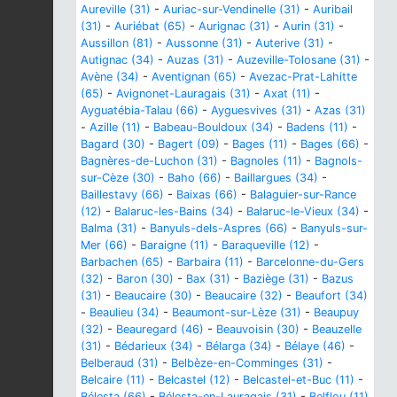
Aureville (31)
-
Auriac-sur-Vendinelle (31)
-
Auribail
(31)
-
Auriébat (65)
-
Aurignac (31)
-
Aurin (31)
-
Aussillon (81)
-
Aussonne (31)
-
Auterive (31)
-
Autignac (34)
-
Auzas (31)
-
Auzeville-Tolosane (31)
-
Avène (34)
-
Aventignan (65)
-
Avezac-Prat-Lahitte
(65)
-
Avignonet-Lauragais (31)
-
Axat (11)
-
Ayguatébia-Talau (66)
-
Ayguesvives (31)
-
Azas (31)
-
Azille (11)
-
Babeau-Bouldoux (34)
-
Badens (11)
-
Bagard (30)
-
Bagert (09)
-
Bages (11)
-
Bages (66)
-
Bagnères-de-Luchon (31)
-
Bagnoles (11)
-
Bagnols-
sur-Cèze (30)
-
Baho (66)
-
Baillargues (34)
-
Baillestavy (66)
-
Baixas (66)
-
Balaguier-sur-Rance
(12)
-
Balaruc-les-Bains (34)
-
Balaruc-le-Vieux (34)
-
Balma (31)
-
Banyuls-dels-Aspres (66)
-
Banyuls-sur-
Mer (66)
-
Baraigne (11)
-
Baraqueville (12)
-
Barbachen (65)
-
Barbaira (11)
-
Barcelonne-du-Gers
(32)
-
Baron (30)
-
Bax (31)
-
Baziège (31)
-
Bazus
(31)
-
Beaucaire (30)
-
Beaucaire (32)
-
Beaufort (34)
-
Beaulieu (34)
-
Beaumont-sur-Lèze (31)
-
Beaupuy
(32)
-
Beauregard (46)
-
Beauvoisin (30)
-
Beauzelle
(31)
-
Bédarieux (34)
-
Bélarga (34)
-
Bélaye (46)
-
Belberaud (31)
-
Belbèze-en-Comminges (31)
-
Belcaire (11)
-
Belcastel (12)
-
Belcastel-et-Buc (11)
-
Bélesta (66)
-
Bélesta-en-Lauragais (31)
-
Belflou (11)