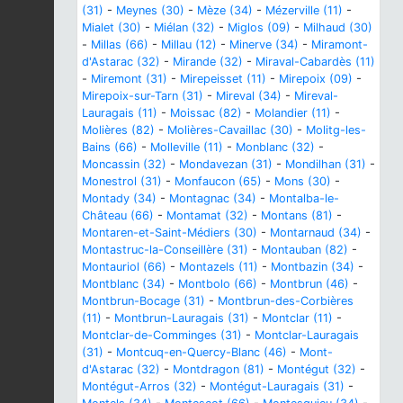
(31)
-
Meynes (30)
-
Mèze (34)
-
Mézerville (11)
-
Mialet (30)
-
Miélan (32)
-
Miglos (09)
-
Milhaud (30)
-
Millas (66)
-
Millau (12)
-
Minerve (34)
-
Miramont-
d'Astarac (32)
-
Mirande (32)
-
Miraval-Cabardès (11)
-
Miremont (31)
-
Mirepeisset (11)
-
Mirepoix (09)
-
Mirepoix-sur-Tarn (31)
-
Mireval (34)
-
Mireval-
Lauragais (11)
-
Moissac (82)
-
Molandier (11)
-
Molières (82)
-
Molières-Cavaillac (30)
-
Molitg-les-
Bains (66)
-
Molleville (11)
-
Monblanc (32)
-
Moncassin (32)
-
Mondavezan (31)
-
Mondilhan (31)
-
Monestrol (31)
-
Monfaucon (65)
-
Mons (30)
-
Montady (34)
-
Montagnac (34)
-
Montalba-le-
Château (66)
-
Montamat (32)
-
Montans (81)
-
Montaren-et-Saint-Médiers (30)
-
Montarnaud (34)
-
Montastruc-la-Conseillère (31)
-
Montauban (82)
-
Montauriol (66)
-
Montazels (11)
-
Montbazin (34)
-
Montblanc (34)
-
Montbolo (66)
-
Montbrun (46)
-
Montbrun-Bocage (31)
-
Montbrun-des-Corbières
(11)
-
Montbrun-Lauragais (31)
-
Montclar (11)
-
Montclar-de-Comminges (31)
-
Montclar-Lauragais
(31)
-
Montcuq-en-Quercy-Blanc (46)
-
Mont-
d'Astarac (32)
-
Montdragon (81)
-
Montégut (32)
-
Montégut-Arros (32)
-
Montégut-Lauragais (31)
-