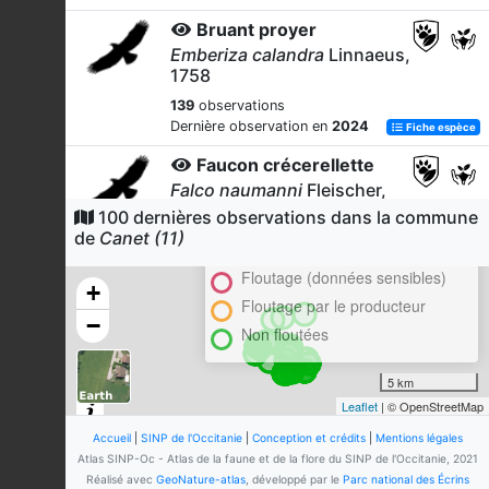
Bruant proyer
Emberiza calandra
Linnaeus,
1758
139
observations
Dernière observation en
2024
Fiche espèce
Faucon crécerellette
Falco naumanni
Fleischer,
1818
100 dernières observations dans la commune
Cluster
de
Canet (11)
123
observations
En attente de validation régionale
Dernière observation en
2024
Fiche espèce
Floutage (données sensibles)
+
Choucas des tours
Floutage par le producteur
−
Corvus monedula
Linnaeus,
Non floutées
1758
101
observations
5 km
Dernière observation en
2024
Fiche espèce
Leaflet
| © OpenStreetMap
Faucon crécerelle
Accueil
|
SINP de l'Occitanie
|
Conception et crédits
|
Mentions légales
Falco tinnunculus
Linnaeus,
Atlas SINP-Oc - Atlas de la faune et de la flore du SINP de l'Occitanie, 2021
1758
Réalisé avec
GeoNature-atlas
, développé par le
Parc national des Écrins