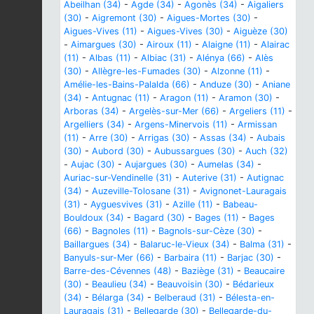
Abeilhan (34)
-
Agde (34)
-
Agonès (34)
-
Aigaliers
(30)
-
Aigremont (30)
-
Aigues-Mortes (30)
-
Aigues-Vives (11)
-
Aigues-Vives (30)
-
Aiguèze (30)
-
Aimargues (30)
-
Airoux (11)
-
Alaigne (11)
-
Alairac
(11)
-
Albas (11)
-
Albiac (31)
-
Alénya (66)
-
Alès
(30)
-
Allègre-les-Fumades (30)
-
Alzonne (11)
-
Amélie-les-Bains-Palalda (66)
-
Anduze (30)
-
Aniane
(34)
-
Antugnac (11)
-
Aragon (11)
-
Aramon (30)
-
Arboras (34)
-
Argelès-sur-Mer (66)
-
Argeliers (11)
-
Argelliers (34)
-
Argens-Minervois (11)
-
Armissan
(11)
-
Arre (30)
-
Arrigas (30)
-
Assas (34)
-
Aubais
(30)
-
Aubord (30)
-
Aubussargues (30)
-
Auch (32)
-
Aujac (30)
-
Aujargues (30)
-
Aumelas (34)
-
Auriac-sur-Vendinelle (31)
-
Auterive (31)
-
Autignac
(34)
-
Auzeville-Tolosane (31)
-
Avignonet-Lauragais
(31)
-
Ayguesvives (31)
-
Azille (11)
-
Babeau-
Bouldoux (34)
-
Bagard (30)
-
Bages (11)
-
Bages
(66)
-
Bagnoles (11)
-
Bagnols-sur-Cèze (30)
-
Baillargues (34)
-
Balaruc-le-Vieux (34)
-
Balma (31)
-
Banyuls-sur-Mer (66)
-
Barbaira (11)
-
Barjac (30)
-
Barre-des-Cévennes (48)
-
Baziège (31)
-
Beaucaire
(30)
-
Beaulieu (34)
-
Beauvoisin (30)
-
Bédarieux
(34)
-
Bélarga (34)
-
Belberaud (31)
-
Bélesta-en-
Lauragais (31)
-
Bellegarde (30)
-
Bellegarde-du-