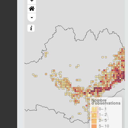
+
-
Nombre
d'observations
0– 1
1– 2
2– 5
5– 10