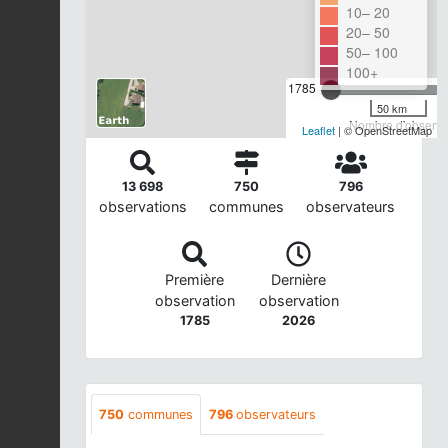
10– 20
20– 50
50– 100
100+
1785
50 km
Nombre d'observat
Leaflet
| © OpenStreetMap
13 698
750
796
observations
communes
observateurs
Première
Dernière
observation
observation
1785
2026
750
communes
796
observateurs