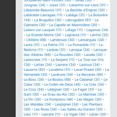
Jonquières-Saint-Vincent (30)
-
Junas (30)
-
Juvignac (34)
-
Juzes (31)
-
Labarthe-sur-Lèze (31)
-
Labastide-Beauvoir (31)
-
La Bastide-d'Engras (30)
-
Labécède-Lauragais (11)
-
Labège (31)
-
La Boissière
(34)
-
La Bruguière (30)
-
Labruguière (81)
-
La
Calmette (30)
-
La Capelle-et-Masmolène (30)
-
Ladern-sur-Lauquet (11)
-
Lafage (11)
-
Lagamas (34)
-
La Grande-Motte (34)
-
Lagrasse (11)
-
Lahitte (32)
-
L'Albère (66)
-
Lamelouze (30)
-
Lansargues (34)
-
Lanta (31)
-
La Palme (11)
-
La Pomarède (11)
-
La
Redorte (11)
-
Laréole (31)
-
Laroque (34)
-
Laroque-
des-Albères (66)
-
La Rouvière (30)
-
Lasalle (30)
-
Lasbordes (11)
-
La Serpent (11)
-
La Tour-sur-Orb
(34)
-
Lattes (34)
-
Laurens (34)
-
Lauroux (34)
-
Lauzerte (82)
-
Lavalette (31)
-
Laval-Pradel (30)
-
La
Vernarède (30)
-
Lavérune (34)
-
Le Barcarès (66)
-
Le Bosc (34)
-
Le Boulou (66)
-
Le Cabanial (31)
-
Le
Cailar (30)
-
Le Collet-de-Dèze (48)
-
Le Crès (34)
-
Le Cros (34)
-
Lédignan (30)
-
Le Faget (31)
-
Le
Garn (30)
-
Le Grau-du-Roi (30)
-
Le Martinet (30)
-
Le Pin (30)
-
Le Pompidou (48)
-
Les Mages (30)
-
Les Matelles (34)
-
Lespignan (34)
-
Les Plantiers
(30)
-
Les Rives (34)
-
Les Salles-du-Gardon (30)
-
Leuc (11)
-
Leucate (11)
-
Le Vigan (30)
-
Lézan (30)
-