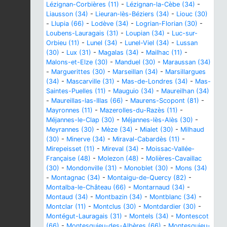
Lézignan-Corbières (11)
-
Lézignan-la-Cèbe (34)
-
Liausson (34)
-
Lieuran-lès-Béziers (34)
-
Liouc (30)
-
Llupia (66)
-
Lodève (34)
-
Logrian-Florian (30)
-
Loubens-Lauragais (31)
-
Loupian (34)
-
Luc-sur-
Orbieu (11)
-
Lunel (34)
-
Lunel-Viel (34)
-
Lussan
(30)
-
Lux (31)
-
Magalas (34)
-
Mailhac (11)
-
Malons-et-Elze (30)
-
Manduel (30)
-
Maraussan (34)
-
Marguerittes (30)
-
Marseillan (34)
-
Marsillargues
(34)
-
Mascarville (31)
-
Mas-de-Londres (34)
-
Mas-
Saintes-Puelles (11)
-
Mauguio (34)
-
Maureilhan (34)
-
Maureillas-las-Illas (66)
-
Maurens-Scopont (81)
-
Mayronnes (11)
-
Mazerolles-du-Razès (11)
-
Méjannes-le-Clap (30)
-
Méjannes-lès-Alès (30)
-
Meyrannes (30)
-
Mèze (34)
-
Mialet (30)
-
Milhaud
(30)
-
Minerve (34)
-
Miraval-Cabardès (11)
-
Mirepeisset (11)
-
Mireval (34)
-
Moissac-Vallée-
Française (48)
-
Molezon (48)
-
Molières-Cavaillac
(30)
-
Mondonville (31)
-
Monoblet (30)
-
Mons (34)
-
Montagnac (34)
-
Montaigu-de-Quercy (82)
-
Montalba-le-Château (66)
-
Montarnaud (34)
-
Montaud (34)
-
Montbazin (34)
-
Montblanc (34)
-
Montclar (11)
-
Montclus (30)
-
Montdardier (30)
-
Montégut-Lauragais (31)
-
Montels (34)
-
Montescot
(66)
-
Montesquieu-des-Albères (66)
-
Montesquieu-