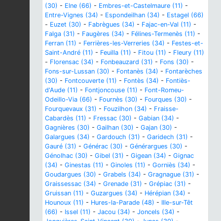
(30)
-
Elne (66)
-
Embres-et-Castelmaure (11)
-
Entre-Vignes (34)
-
Espondeilhan (34)
-
Estagel (66)
-
Euzet (30)
-
Fabrègues (34)
-
Fajac-en-Val (11)
-
Falga (31)
-
Faugères (34)
-
Félines-Termenès (11)
-
Ferran (11)
-
Ferrières-les-Verreries (34)
-
Festes-et-
Saint-André (11)
-
Feuilla (11)
-
Fitou (11)
-
Fleury (11)
-
Florensac (34)
-
Fonbeauzard (31)
-
Fons (30)
-
Fons-sur-Lussan (30)
-
Fontanès (34)
-
Fontarèches
(30)
-
Fontcouverte (11)
-
Fontès (34)
-
Fontiès-
d'Aude (11)
-
Fontjoncouse (11)
-
Font-Romeu-
Odeillo-Via (66)
-
Fournès (30)
-
Fourques (30)
-
Fourquevaux (31)
-
Fouzilhon (34)
-
Fraisse-
Cabardès (11)
-
Fressac (30)
-
Gabian (34)
-
Gagnières (30)
-
Gailhan (30)
-
Gajan (30)
-
Galargues (34)
-
Gardouch (31)
-
Garidech (31)
-
Gauré (31)
-
Générac (30)
-
Générargues (30)
-
Génolhac (30)
-
Gibel (31)
-
Gigean (34)
-
Gignac
(34)
-
Ginestas (11)
-
Ginoles (11)
-
Gorniès (34)
-
Goudargues (30)
-
Grabels (34)
-
Gragnague (31)
-
Graissessac (34)
-
Grenade (31)
-
Grépiac (31)
-
Gruissan (11)
-
Guzargues (34)
-
Hérépian (34)
-
Hounoux (11)
-
Hures-la-Parade (48)
-
Ille-sur-Têt
(66)
-
Issel (11)
-
Jacou (34)
-
Joncels (34)
-