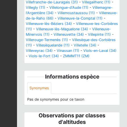
Villefranche-de-Lauragais (31)
-
Villegailhenc (11)
-
Villegly (11)
-
Villelongue-d'Aude (11)
-
Villemagne-
l'Argentière (34)
-
Villemoustaussou (11)
-
Villeneuve-
de-la-Raho (66)
-
Villeneuve-la-Comptal (11)
-
Villeneuve-lès-Béziers (34)
-
Villeneuve-les-Corbières
(11)
-
Villeneuve-lès-Maguelone (34)
-
Villeneuve-
Minervois (11)
-
Villeneuvette (34)
-
Villepinte (11)
-
Villerouge-Termenès (11)
-
Villesèque-des-Corbières
(11)
-
Villesèquelande (11)
-
Villetelle (34)
-
Villeveyrac (34)
-
Vinassan (11)
-
Viols-en-Laval (34)
-
Viols-le-Fort (34)
-
ZMMMT11 (ZM)
Informations espèce
Synonymes
Pas de synonymes pour ce taxon
Observations par classes
d'altitudes