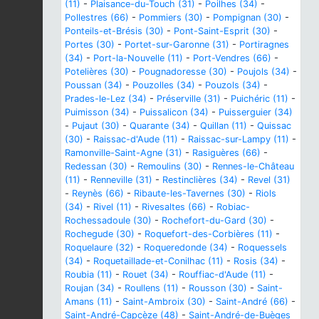
(11)
-
Plaisance-du-Touch (31)
-
Poilhes (34)
-
Pollestres (66)
-
Pommiers (30)
-
Pompignan (30)
-
Ponteils-et-Brésis (30)
-
Pont-Saint-Esprit (30)
-
Portes (30)
-
Portet-sur-Garonne (31)
-
Portiragnes
(34)
-
Port-la-Nouvelle (11)
-
Port-Vendres (66)
-
Potelières (30)
-
Pougnadoresse (30)
-
Poujols (34)
-
Poussan (34)
-
Pouzolles (34)
-
Pouzols (34)
-
Prades-le-Lez (34)
-
Préserville (31)
-
Puichéric (11)
-
Puimisson (34)
-
Puissalicon (34)
-
Puisserguier (34)
-
Pujaut (30)
-
Quarante (34)
-
Quillan (11)
-
Quissac
(30)
-
Raissac-d'Aude (11)
-
Raissac-sur-Lampy (11)
-
Ramonville-Saint-Agne (31)
-
Rasiguères (66)
-
Redessan (30)
-
Remoulins (30)
-
Rennes-le-Château
(11)
-
Renneville (31)
-
Restinclières (34)
-
Revel (31)
-
Reynès (66)
-
Ribaute-les-Tavernes (30)
-
Riols
(34)
-
Rivel (11)
-
Rivesaltes (66)
-
Robiac-
Rochessadoule (30)
-
Rochefort-du-Gard (30)
-
Rochegude (30)
-
Roquefort-des-Corbières (11)
-
Roquelaure (32)
-
Roqueredonde (34)
-
Roquessels
(34)
-
Roquetaillade-et-Conilhac (11)
-
Rosis (34)
-
Roubia (11)
-
Rouet (34)
-
Rouffiac-d'Aude (11)
-
Roujan (34)
-
Roullens (11)
-
Rousson (30)
-
Saint-
Amans (11)
-
Saint-Ambroix (30)
-
Saint-André (66)
-
Saint-André-Capcèze (48)
-
Saint-André-de-Buèges