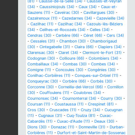
(81)
-
Causse-de-la-Selle (34)
-
Causses-et-Veyran
(34)
-
Caussiniojouls (34)
-
Caux (34)
-
Caux-et-
Sauzens (11)
-
Caveirac (30)
-
Cavillargues (30)
-
Cazalrenoux (11)
-
Cazedarnes (34)
-
Cazevieille (34)
-
Cazilhac (11)
-
Cazilhac (34)
-
Cazouls-lès-Béziers
(34)
-
Ceilhes-et-Rocozels (34)
-
Celles (34)
-
Cendras (30)
-
Cerbère (66)
-
Céret (66)
-
Cers (34)
-
Cessales (31)
-
Chambon (30)
-
Chamborigaud
(30)
-
Cintegabelle (31)
-
Claira (66)
-
Clapiers (34)
-
Clarensac (30)
-
Claret (34)
-
Clermont-le-Fort (31)
-
Codognan (30)
-
Collioure (66)
-
Colombiers (34)
-
Combaillaux (34)
-
Combas (30)
-
Combes (34)
-
Comigne (11)
-
Concoules (30)
-
Congénies (30)
-
Conilhac-Corbières (11)
-
Conques-sur-Orbiel (11)
-
Conqueyrac (30)
-
Corbère (66)
-
Corbès (30)
-
Corconne (30)
-
Corneilla-del-Vercol (66)
-
Cornillon
(30)
-
Couffoulens (11)
-
Coulobres (34)
-
Cournonsec (34)
-
Cournonterral (34)
-
Courry (30)
-
Coursan (11)
-
Coustaussa (11)
-
Crespinet (81)
-
Cros (30)
-
Cruscades (11)
-
Cruzy (34)
-
Cucugnan
(11)
-
Cugnaux (31)
-
Cuq-Toulza (81)
-
Cuxac-
Cabardès (11)
-
Cuxac-d'Aude (11)
-
Deaux (30)
-
Dions (30)
-
Donazac (11)
-
Donneville (31)
-
Durban-
Corbières (11)
-
Durfort-et-Saint-Martin-de-Sossenac