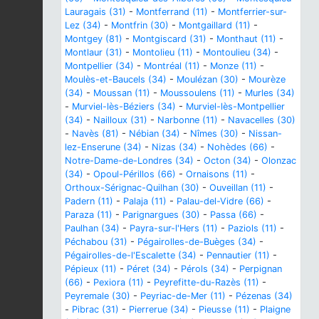
Lauragais (31)
-
Montferrand (11)
-
Montferrier-sur-
Lez (34)
-
Montfrin (30)
-
Montgaillard (11)
-
Montgey (81)
-
Montgiscard (31)
-
Monthaut (11)
-
Montlaur (31)
-
Montolieu (11)
-
Montoulieu (34)
-
Montpellier (34)
-
Montréal (11)
-
Monze (11)
-
Moulès-et-Baucels (34)
-
Moulézan (30)
-
Mourèze
(34)
-
Moussan (11)
-
Moussoulens (11)
-
Murles (34)
-
Murviel-lès-Béziers (34)
-
Murviel-lès-Montpellier
(34)
-
Nailloux (31)
-
Narbonne (11)
-
Navacelles (30)
-
Navès (81)
-
Nébian (34)
-
Nîmes (30)
-
Nissan-
lez-Enserune (34)
-
Nizas (34)
-
Nohèdes (66)
-
Notre-Dame-de-Londres (34)
-
Octon (34)
-
Olonzac
(34)
-
Opoul-Périllos (66)
-
Ornaisons (11)
-
Orthoux-Sérignac-Quilhan (30)
-
Ouveillan (11)
-
Padern (11)
-
Palaja (11)
-
Palau-del-Vidre (66)
-
Paraza (11)
-
Parignargues (30)
-
Passa (66)
-
Paulhan (34)
-
Payra-sur-l'Hers (11)
-
Paziols (11)
-
Péchabou (31)
-
Pégairolles-de-Buèges (34)
-
Pégairolles-de-l'Escalette (34)
-
Pennautier (11)
-
Pépieux (11)
-
Péret (34)
-
Pérols (34)
-
Perpignan
(66)
-
Pexiora (11)
-
Peyrefitte-du-Razès (11)
-
Peyremale (30)
-
Peyriac-de-Mer (11)
-
Pézenas (34)
-
Pibrac (31)
-
Pierrerue (34)
-
Pieusse (11)
-
Plaigne