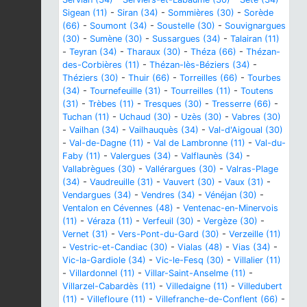
Sigean (11)
-
Siran (34)
-
Sommières (30)
-
Sorède
(66)
-
Soumont (34)
-
Soustelle (30)
-
Souvignargues
(30)
-
Sumène (30)
-
Sussargues (34)
-
Talairan (11)
-
Teyran (34)
-
Tharaux (30)
-
Théza (66)
-
Thézan-
des-Corbières (11)
-
Thézan-lès-Béziers (34)
-
Théziers (30)
-
Thuir (66)
-
Torreilles (66)
-
Tourbes
(34)
-
Tournefeuille (31)
-
Tourreilles (11)
-
Toutens
(31)
-
Trèbes (11)
-
Tresques (30)
-
Tresserre (66)
-
Tuchan (11)
-
Uchaud (30)
-
Uzès (30)
-
Vabres (30)
-
Vailhan (34)
-
Vailhauquès (34)
-
Val-d'Aigoual (30)
-
Val-de-Dagne (11)
-
Val de Lambronne (11)
-
Val-du-
Faby (11)
-
Valergues (34)
-
Valflaunès (34)
-
Vallabrègues (30)
-
Vallérargues (30)
-
Valras-Plage
(34)
-
Vaudreuille (31)
-
Vauvert (30)
-
Vaux (31)
-
Vendargues (34)
-
Vendres (34)
-
Vénéjan (30)
-
Ventalon en Cévennes (48)
-
Ventenac-en-Minervois
(11)
-
Véraza (11)
-
Verfeuil (30)
-
Vergèze (30)
-
Vernet (31)
-
Vers-Pont-du-Gard (30)
-
Verzeille (11)
-
Vestric-et-Candiac (30)
-
Vialas (48)
-
Vias (34)
-
Vic-la-Gardiole (34)
-
Vic-le-Fesq (30)
-
Villalier (11)
-
Villardonnel (11)
-
Villar-Saint-Anselme (11)
-
Villarzel-Cabardès (11)
-
Villedaigne (11)
-
Villedubert
(11)
-
Villefloure (11)
-
Villefranche-de-Conflent (66)
-