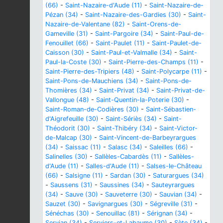
(66)
-
Saint-Nazaire-d'Aude (11)
-
Saint-Nazaire-de-
Pézan (34)
-
Saint-Nazaire-des-Gardies (30)
-
Saint-
Nazaire-de-Valentane (82)
-
Saint-Orens-de-
Gameville (31)
-
Saint-Pargoire (34)
-
Saint-Paul-de-
Fenouillet (66)
-
Saint-Paulet (11)
-
Saint-Paulet-de-
Caisson (30)
-
Saint-Paul-et-Valmalle (34)
-
Saint-
Paul-la-Coste (30)
-
Saint-Pierre-des-Champs (11)
-
Saint-Pierre-des-Tripiers (48)
-
Saint-Polycarpe (11)
-
Saint-Pons-de-Mauchiens (34)
-
Saint-Pons-de-
Thomières (34)
-
Saint-Privat (34)
-
Saint-Privat-de-
Vallongue (48)
-
Saint-Quentin-la-Poterie (30)
-
Saint-Roman-de-Codières (30)
-
Saint-Sébastien-
d'Aigrefeuille (30)
-
Saint-Sériès (34)
-
Saint-
Théodorit (30)
-
Saint-Thibéry (34)
-
Saint-Victor-
de-Malcap (30)
-
Saint-Vincent-de-Barbeyrargues
(34)
-
Saissac (11)
-
Salasc (34)
-
Saleilles (66)
-
Salinelles (30)
-
Sallèles-Cabardès (11)
-
Sallèles-
d'Aude (11)
-
Salles-d'Aude (11)
-
Salses-le-Château
(66)
-
Salsigne (11)
-
Sardan (30)
-
Saturargues (34)
-
Saussens (31)
-
Saussines (34)
-
Sauteyrargues
(34)
-
Sauve (30)
-
Sauveterre (30)
-
Sauvian (34)
-
Sauzet (30)
-
Savignargues (30)
-
Ségreville (31)
-
Sénéchas (30)
-
Senouillac (81)
-
Sérignan (34)
-
Servian (34)
-
Serviers-et-Labaume (30)
-
Sète (34)
-