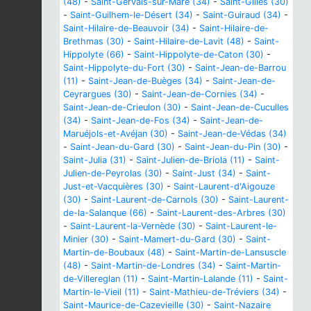
(48)
-
Saint-Gervais-sur-Mare (34)
-
Saint-Gilles (30)
-
Saint-Guilhem-le-Désert (34)
-
Saint-Guiraud (34)
-
Saint-Hilaire-de-Beauvoir (34)
-
Saint-Hilaire-de-
Brethmas (30)
-
Saint-Hilaire-de-Lavit (48)
-
Saint-
Hippolyte (66)
-
Saint-Hippolyte-de-Caton (30)
-
Saint-Hippolyte-du-Fort (30)
-
Saint-Jean-de-Barrou
(11)
-
Saint-Jean-de-Buèges (34)
-
Saint-Jean-de-
Ceyrargues (30)
-
Saint-Jean-de-Cornies (34)
-
Saint-Jean-de-Crieulon (30)
-
Saint-Jean-de-Cuculles
(34)
-
Saint-Jean-de-Fos (34)
-
Saint-Jean-de-
Maruéjols-et-Avéjan (30)
-
Saint-Jean-de-Védas (34)
-
Saint-Jean-du-Gard (30)
-
Saint-Jean-du-Pin (30)
-
Saint-Julia (31)
-
Saint-Julien-de-Briola (11)
-
Saint-
Julien-de-Peyrolas (30)
-
Saint-Just (34)
-
Saint-
Just-et-Vacquières (30)
-
Saint-Laurent-d'Aigouze
(30)
-
Saint-Laurent-de-Carnols (30)
-
Saint-Laurent-
de-la-Salanque (66)
-
Saint-Laurent-des-Arbres (30)
-
Saint-Laurent-la-Vernède (30)
-
Saint-Laurent-le-
Minier (30)
-
Saint-Mamert-du-Gard (30)
-
Saint-
Martin-de-Boubaux (48)
-
Saint-Martin-de-Lansuscle
(48)
-
Saint-Martin-de-Londres (34)
-
Saint-Martin-
de-Villereglan (11)
-
Saint-Martin-Lalande (11)
-
Saint-
Martin-le-Vieil (11)
-
Saint-Mathieu-de-Tréviers (34)
-
Saint-Maurice-de-Cazevieille (30)
-
Saint-Nazaire