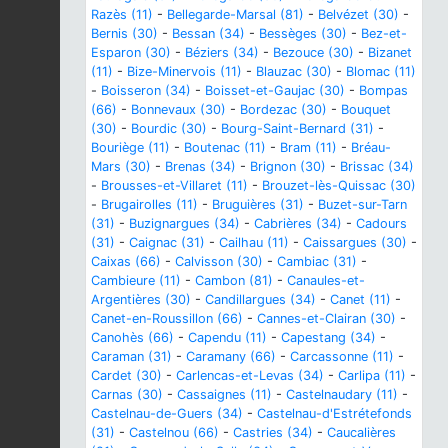
Razès (11)
-
Bellegarde-Marsal (81)
-
Belvézet (30)
-
Bernis (30)
-
Bessan (34)
-
Bessèges (30)
-
Bez-et-
Esparon (30)
-
Béziers (34)
-
Bezouce (30)
-
Bizanet
(11)
-
Bize-Minervois (11)
-
Blauzac (30)
-
Blomac (11)
-
Boisseron (34)
-
Boisset-et-Gaujac (30)
-
Bompas
(66)
-
Bonnevaux (30)
-
Bordezac (30)
-
Bouquet
(30)
-
Bourdic (30)
-
Bourg-Saint-Bernard (31)
-
Bouriège (11)
-
Boutenac (11)
-
Bram (11)
-
Bréau-
Mars (30)
-
Brenas (34)
-
Brignon (30)
-
Brissac (34)
-
Brousses-et-Villaret (11)
-
Brouzet-lès-Quissac (30)
-
Brugairolles (11)
-
Bruguières (31)
-
Buzet-sur-Tarn
(31)
-
Buzignargues (34)
-
Cabrières (34)
-
Cadours
(31)
-
Caignac (31)
-
Cailhau (11)
-
Caissargues (30)
-
Caixas (66)
-
Calvisson (30)
-
Cambiac (31)
-
Cambieure (11)
-
Cambon (81)
-
Canaules-et-
Argentières (30)
-
Candillargues (34)
-
Canet (11)
-
Canet-en-Roussillon (66)
-
Cannes-et-Clairan (30)
-
Canohès (66)
-
Capendu (11)
-
Capestang (34)
-
Caraman (31)
-
Caramany (66)
-
Carcassonne (11)
-
Cardet (30)
-
Carlencas-et-Levas (34)
-
Carlipa (11)
-
Carnas (30)
-
Cassaignes (11)
-
Castelnaudary (11)
-
Castelnau-de-Guers (34)
-
Castelnau-d'Estrétefonds
(31)
-
Castelnou (66)
-
Castries (34)
-
Caucalières