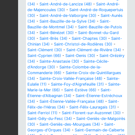
(34)
-
Saint-André-de-Lancize (48)
-
Saint-André-
de-Majencoules (30)
-
Saint-André-de-Roquepertuis
(30)
-
Saint-André-de-Valborgne (30)
-
Saint-Aunès
(34)
-
Saint-Bauzille-de-la-Sylve (34)
-
Saint-
Bauzille-de-Montmel (34)
-
Saint-Bauzille-de-Putois
(34)
-
Saint-Bénézet (30)
-
Saint-Bonnet-du-Gard
(30)
-
Saint-Brès (34)
-
Saint-Chaptes (30)
-
Saint-
Chinian (34)
-
Saint-Christol-de-Rodières (30)
-
Saint-Clément (30)
-
Saint-Clément-de-Rivière (34)
-
Saint-Cyprien (66)
-
Saint-Denis (30)
-
Saint-Drézéry
(34)
-
Sainte-Anastasie (30)
-
Sainte-Cécile-
d'Andorge (30)
-
Sainte-Colombe-de-la-
Commanderie (66)
-
Sainte-Croix-de-Quintillargues
(34)
-
Sainte-Croix-Vallée-Française (48)
-
Sainte-
Eulalie (11)
-
Sainte-Foy-d'Aigrefeuille (31)
-
Sainte-
Marie-la-Mer (66)
-
Saint-Estève (66)
-
Saint-
Étienne-d'Albagnan (34)
-
Saint-Étienne-Estréchoux
(34)
-
Saint-Étienne-Vallée-Française (48)
-
Saint-
Félix-de-l'Héras (34)
-
Saint-Félix-Lauragais (31)
-
Saint-Ferriol (11)
-
Saint-Florent-sur-Auzonnet (30)
-
Saint-Gély-du-Fesc (34)
-
Saint-Geniès-de-Malgoirès
(30)
-
Saint-Geniès-des-Mourgues (34)
-
Saint-
Georges-d'Orques (34)
-
Saint-Germain-de-Calberte