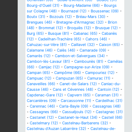
Bourg-d'Oueil (31)
-
Bourg-Madame (66)
-
Bourgs
sur Colagne (48)
-
Bournazel (12)
-
Boussenac (09)
-
Boutx (31)
-
Bozouls (12)
-
Bréau-Mars (30)
-
Brengues (46)
-
Bretagne-d'Armagnac (32)
-
Brion
(48)
-
Brommat (12)
-
Broquiès (12)
-
Brusque (12)
-
Burg (65)
-
Busque (81)
-
Cabanac (65)
-
Cabanès
(12)
-
Cadeilhan-Trachère (65)
-
Cahors (46)
-
Cahuzac-sur-Vère (81)
-
Caillavet (32)
-
Caixon (65)
-
Calamane (46)
-
Calès (46)
-
Camarade (09)
-
Camarès (12)
-
Cambon-et-Salvergues (34)
-
Cambon-lès-Lavaur (81)
-
Cambounès (81)
-
Camélas
(66)
-
Camjac (12)
-
Campagne-sur-Arize (09)
-
Campan (65)
-
Campôme (66)
-
Campouriez (12)
-
Campuac (12)
-
Campuzan (65)
-
Camurac (11)
-
Canaveilles (66)
-
Canet-de-Salars (12)
-
Caniac-du-
Causse (46)
-
Cans et Cévennes (48)
-
Cantoin (12)
-
Capdenac-Gare (12)
-
Capvern (65)
-
Caraman (31)
-
Carcanières (09)
-
Carcassonne (11)
-
Cardeilhac (31)
-
Carennac (46)
-
Carla-Bayle (09)
-
Cassagnas (48)
-
Cassagnes (66)
-
Cassuéjouls (12)
-
Castagnac (31)
-
Castanet (12)
-
Castanet-le-Haut (34)
-
Casteil (66)
-
Castelmary (12)
-
Castelnau-Barbarens (32)
-
Castelnau d'Auzan Labarrère (32)
-
Castelnau-de-