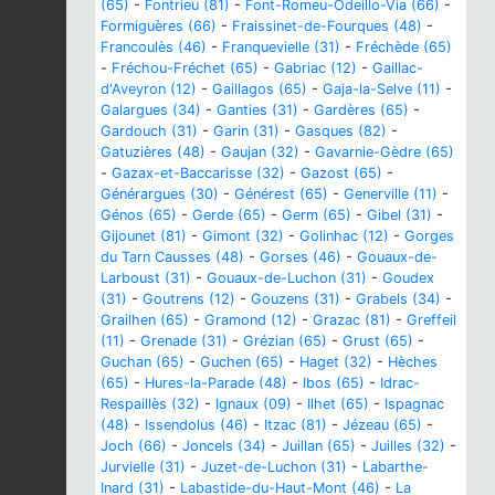
(65)
-
Fontrieu (81)
-
Font-Romeu-Odeillo-Via (66)
-
Formiguères (66)
-
Fraissinet-de-Fourques (48)
-
Francoulès (46)
-
Franquevielle (31)
-
Fréchède (65)
-
Fréchou-Fréchet (65)
-
Gabriac (12)
-
Gaillac-
d'Aveyron (12)
-
Gaillagos (65)
-
Gaja-la-Selve (11)
-
Galargues (34)
-
Ganties (31)
-
Gardères (65)
-
Gardouch (31)
-
Garin (31)
-
Gasques (82)
-
Gatuzières (48)
-
Gaujan (32)
-
Gavarnie-Gèdre (65)
-
Gazax-et-Baccarisse (32)
-
Gazost (65)
-
Générargues (30)
-
Générest (65)
-
Generville (11)
-
Génos (65)
-
Gerde (65)
-
Germ (65)
-
Gibel (31)
-
Gijounet (81)
-
Gimont (32)
-
Golinhac (12)
-
Gorges
du Tarn Causses (48)
-
Gorses (46)
-
Gouaux-de-
Larboust (31)
-
Gouaux-de-Luchon (31)
-
Goudex
(31)
-
Goutrens (12)
-
Gouzens (31)
-
Grabels (34)
-
Grailhen (65)
-
Gramond (12)
-
Grazac (81)
-
Greffeil
(11)
-
Grenade (31)
-
Grézian (65)
-
Grust (65)
-
Guchan (65)
-
Guchen (65)
-
Haget (32)
-
Hèches
(65)
-
Hures-la-Parade (48)
-
Ibos (65)
-
Idrac-
Respaillès (32)
-
Ignaux (09)
-
Ilhet (65)
-
Ispagnac
(48)
-
Issendolus (46)
-
Itzac (81)
-
Jézeau (65)
-
Joch (66)
-
Joncels (34)
-
Juillan (65)
-
Juilles (32)
-
Jurvielle (31)
-
Juzet-de-Luchon (31)
-
Labarthe-
Inard (31)
-
Labastide-du-Haut-Mont (46)
-
La