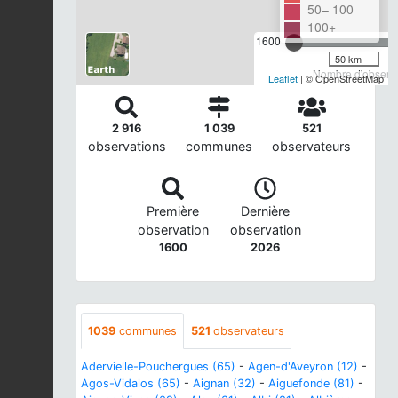
50– 100
100+
1600
50 km
Nombre d'observa
Leaflet
| © OpenStreetMap
2 916
1 039
521
observations
communes
observateurs
Première
Dernière
observation
observation
1600
2026
1039
communes
521
observateurs
Adervielle-Pouchergues (65)
-
Agen-d'Aveyron (12)
-
Agos-Vidalos (65)
-
Aignan (32)
-
Aiguefonde (81)
-