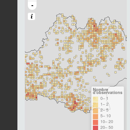
-
Nombre
d'observations
0– 1
1– 2
2– 5
5– 10
10– 20
20– 50