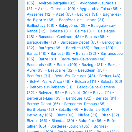
(65)
-
Avéron-Bergelle (32)
-
Avignonet-Lauragais
(31)
-
Ax-les-Thermes (09)
-
Ayguatébia-Talau (66)
-
Ayssènes (12)
-
Azet (65)
-
Bachos (31)
-
Bagnères-
de-Bigorre (65)
-
Bagnères-de-Luchon (31)
-
Baillestavy (66)
-
Balaguères (09)
-
Balaguier-sur-
Rance (12)
-
Balesta (31)
-
Balma (31)
-
Balsièges
(48)
-
Banassac-Canilhac (48)
-
Banios (65)
-
Baraqueville (12)
-
Barbazan-Debat (65)
-
Barcugnan
(32)
-
Barèges (65)
-
Bareilles (65)
-
Barjac (30)
-
Barjac (48)
-
Barlest (65)
-
Barran (32)
-
Barrancoueu
(65)
-
Barre (81)
-
Barre-des-Cévennes (48)
-
Bassurels (48)
-
Baulou (09)
-
Baziège (31)
-
Bazus-
Aure (65)
-
Beaucaire (32)
-
Beaudéan (65)
-
Beaufort (31)
-
Bédouès-Cocurès (48)
-
Béduer (46)
-
Bel-Air-Val-d'Ance (48)
-
Belcaire (11)
-
Bélesta (66)
-
Belfort-sur-Rebenty (11)
-
Belloc-Saint-Clamens
(32)
-
Belvèze (82)
-
Belvézet (30)
-
Belvis (11)
-
Berbérust-Lias (65)
-
Berdoues (32)
-
Berlats (81)
-
Bernac-Debat (65)
-
Bernadets-Dessus (65)
-
Bertholène (12)
-
Bétaille (46)
-
Bethmale (09)
-
Betpouey (65)
-
Biert (09)
-
Billière (31)
-
Biran (32)
-
Bizous (65)
-
Blandas (30)
-
Bolquère (66)
-
Boô-
Silhen (65)
-
Bordères-Louron (65)
-
Bordes-
Uchentein (09)
-
Boule-d'Amont (66)
-
Bouloc (31)
-