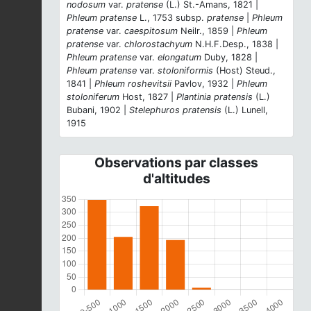
nodosum
var.
pratense
(L.) St.-Amans, 1821 |
Phleum pratense
L., 1753 subsp.
pratense
|
Phleum
pratense
var.
caespitosum
Neilr., 1859 |
Phleum
pratense
var.
chlorostachyum
N.H.F.Desp., 1838 |
Phleum pratense
var.
elongatum
Duby, 1828 |
Phleum pratense
var.
stoloniformis
(Host) Steud.,
1841 |
Phleum roshevitsii
Pavlov, 1932 |
Phleum
stoloniferum
Host, 1827 |
Plantinia pratensis
(L.)
Bubani, 1902 |
Stelephuros pratensis
(L.) Lunell,
1915
Observations par classes
d'altitudes