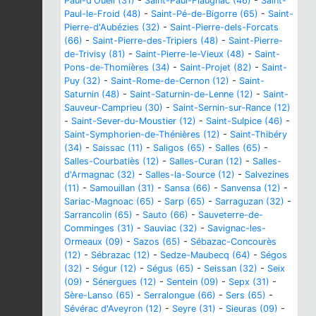
Paul-d'Oueil (31)
-
Saint-Paul-Flaugnac (46)
-
Saint-
Paul-le-Froid (48)
-
Saint-Pé-de-Bigorre (65)
-
Saint-
Pierre-d'Aubézies (32)
-
Saint-Pierre-dels-Forcats
(66)
-
Saint-Pierre-des-Tripiers (48)
-
Saint-Pierre-
de-Trivisy (81)
-
Saint-Pierre-le-Vieux (48)
-
Saint-
Pons-de-Thomières (34)
-
Saint-Projet (82)
-
Saint-
Puy (32)
-
Saint-Rome-de-Cernon (12)
-
Saint-
Saturnin (48)
-
Saint-Saturnin-de-Lenne (12)
-
Saint-
Sauveur-Camprieu (30)
-
Saint-Sernin-sur-Rance (12)
-
Saint-Sever-du-Moustier (12)
-
Saint-Sulpice (46)
-
Saint-Symphorien-de-Thénières (12)
-
Saint-Thibéry
(34)
-
Saissac (11)
-
Saligos (65)
-
Salles (65)
-
Salles-Courbatiès (12)
-
Salles-Curan (12)
-
Salles-
d'Armagnac (32)
-
Salles-la-Source (12)
-
Salvezines
(11)
-
Samouillan (31)
-
Sansa (66)
-
Sanvensa (12)
-
Sariac-Magnoac (65)
-
Sarp (65)
-
Sarraguzan (32)
-
Sarrancolin (65)
-
Sauto (66)
-
Sauveterre-de-
Comminges (31)
-
Sauviac (32)
-
Savignac-les-
Ormeaux (09)
-
Sazos (65)
-
Sébazac-Concourès
(12)
-
Sébrazac (12)
-
Sedze-Maubecq (64)
-
Ségos
(32)
-
Ségur (12)
-
Ségus (65)
-
Seissan (32)
-
Seix
(09)
-
Sénergues (12)
-
Sentein (09)
-
Sepx (31)
-
Sère-Lanso (65)
-
Serralongue (66)
-
Sers (65)
-
Sévérac d'Aveyron (12)
-
Seyre (31)
-
Sieuras (09)
-