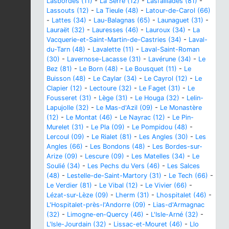
Lasbordes (11)
-
La Serre (12)
-
Lasfaillades (81)
-
Lassouts (12)
-
La Tieule (48)
-
Latour-de-Carol (66)
-
Lattes (34)
-
Lau-Balagnas (65)
-
Launaguet (31)
-
Lauraët (32)
-
Lauresses (46)
-
Lauroux (34)
-
La
Vacquerie-et-Saint-Martin-de-Castries (34)
-
Laval-
du-Tarn (48)
-
Lavalette (11)
-
Laval-Saint-Roman
(30)
-
Lavernose-Lacasse (31)
-
Lavérune (34)
-
Le
Bez (81)
-
Le Born (48)
-
Le Bousquet (11)
-
Le
Buisson (48)
-
Le Caylar (34)
-
Le Cayrol (12)
-
Le
Clapier (12)
-
Lectoure (32)
-
Le Faget (31)
-
Le
Fousseret (31)
-
Lège (31)
-
Le Houga (32)
-
Lelin-
Lapujolle (32)
-
Le Mas-d'Azil (09)
-
Le Monastère
(12)
-
Le Montat (46)
-
Le Nayrac (12)
-
Le Pin-
Murelet (31)
-
Le Pla (09)
-
Le Pompidou (48)
-
Lercoul (09)
-
Le Rialet (81)
-
Les Angles (30)
-
Les
Angles (66)
-
Les Bondons (48)
-
Les Bordes-sur-
Arize (09)
-
Lescure (09)
-
Les Matelles (34)
-
Le
Soulié (34)
-
Les Pechs du Vers (46)
-
Les Salces
(48)
-
Lestelle-de-Saint-Martory (31)
-
Le Tech (66)
-
Le Verdier (81)
-
Le Vibal (12)
-
Le Vivier (66)
-
Lézat-sur-Lèze (09)
-
Lherm (31)
-
Lhospitalet (46)
-
L'Hospitalet-près-l'Andorre (09)
-
Lias-d'Armagnac
(32)
-
Limogne-en-Quercy (46)
-
L'Isle-Arné (32)
-
L'Isle-Jourdain (32)
-
Lissac-et-Mouret (46)
-
Llo