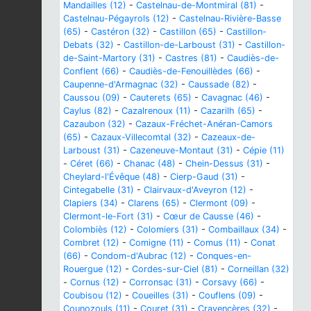
Mandailles (12)
-
Castelnau-de-Montmiral (81)
-
Castelnau-Pégayrols (12)
-
Castelnau-Rivière-Basse
(65)
-
Castéron (32)
-
Castillon (65)
-
Castillon-
Debats (32)
-
Castillon-de-Larboust (31)
-
Castillon-
de-Saint-Martory (31)
-
Castres (81)
-
Caudiès-de-
Conflent (66)
-
Caudiès-de-Fenouillèdes (66)
-
Caupenne-d'Armagnac (32)
-
Caussade (82)
-
Caussou (09)
-
Cauterets (65)
-
Cavagnac (46)
-
Caylus (82)
-
Cazalrenoux (11)
-
Cazarilh (65)
-
Cazaubon (32)
-
Cazaux-Fréchet-Anéran-Camors
(65)
-
Cazaux-Villecomtal (32)
-
Cazeaux-de-
Larboust (31)
-
Cazeneuve-Montaut (31)
-
Cépie (11)
-
Céret (66)
-
Chanac (48)
-
Chein-Dessus (31)
-
Cheylard-l'Évêque (48)
-
Cierp-Gaud (31)
-
Cintegabelle (31)
-
Clairvaux-d'Aveyron (12)
-
Clapiers (34)
-
Clarens (65)
-
Clermont (09)
-
Clermont-le-Fort (31)
-
Cœur de Causse (46)
-
Colombiès (12)
-
Colomiers (31)
-
Combaillaux (34)
-
Combret (12)
-
Comigne (11)
-
Comus (11)
-
Conat
(66)
-
Condom-d'Aubrac (12)
-
Conques-en-
Rouergue (12)
-
Cordes-sur-Ciel (81)
-
Corneillan (32)
-
Cornus (12)
-
Corronsac (31)
-
Corsavy (66)
-
Coubisou (12)
-
Coueilles (31)
-
Couflens (09)
-
Counozouls (11)
-
Couret (31)
-
Cravencères (32)
-