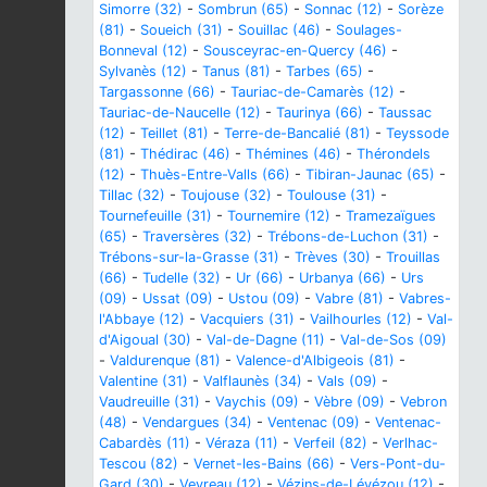
Simorre (32)
-
Sombrun (65)
-
Sonnac (12)
-
Sorèze
(81)
-
Soueich (31)
-
Souillac (46)
-
Soulages-
Bonneval (12)
-
Sousceyrac-en-Quercy (46)
-
Sylvanès (12)
-
Tanus (81)
-
Tarbes (65)
-
Targassonne (66)
-
Tauriac-de-Camarès (12)
-
Tauriac-de-Naucelle (12)
-
Taurinya (66)
-
Taussac
(12)
-
Teillet (81)
-
Terre-de-Bancalié (81)
-
Teyssode
(81)
-
Thédirac (46)
-
Thémines (46)
-
Thérondels
(12)
-
Thuès-Entre-Valls (66)
-
Tibiran-Jaunac (65)
-
Tillac (32)
-
Toujouse (32)
-
Toulouse (31)
-
Tournefeuille (31)
-
Tournemire (12)
-
Tramezaïgues
(65)
-
Traversères (32)
-
Trébons-de-Luchon (31)
-
Trébons-sur-la-Grasse (31)
-
Trèves (30)
-
Trouillas
(66)
-
Tudelle (32)
-
Ur (66)
-
Urbanya (66)
-
Urs
(09)
-
Ussat (09)
-
Ustou (09)
-
Vabre (81)
-
Vabres-
l'Abbaye (12)
-
Vacquiers (31)
-
Vailhourles (12)
-
Val-
d'Aigoual (30)
-
Val-de-Dagne (11)
-
Val-de-Sos (09)
-
Valdurenque (81)
-
Valence-d'Albigeois (81)
-
Valentine (31)
-
Valflaunès (34)
-
Vals (09)
-
Vaudreuille (31)
-
Vaychis (09)
-
Vèbre (09)
-
Vebron
(48)
-
Vendargues (34)
-
Ventenac (09)
-
Ventenac-
Cabardès (11)
-
Véraza (11)
-
Verfeil (82)
-
Verlhac-
Tescou (82)
-
Vernet-les-Bains (66)
-
Vers-Pont-du-
Gard (30)
-
Veyreau (12)
-
Vézins-de-Lévézou (12)
-