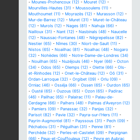
-
Mounes-Prohencoux (12)
-
Mouret (12)
-
Mourvilles-Hautes (31)
-
Moussoulens (11)
-
Mouthoumet (11)
-
Moyrazès (12)
-
Murasson (12)
-
Mur-de-Barrez (12)
-
Muret (31)
-
Muret-le-Château
(12)
-
Murols (12)
-
Nages (81)
-
Nahuja (66)
-
Nailloux (31)
-
Nant (12)
-
Nasbinals (48)
-
Naucelle
(12)
-
Naussac-Fontanes (48)
-
Nègrepelisse (82)
-
Nestier (65)
-
Nîmes (30)
-
Niort-de-Sault (11)
-
Nistos (65)
-
Noailhac (81)
-
Noalhac (48)
-
Nogaro
(32)
-
Nohèdes (66)
-
Notre-Dame-de-Londres (34)
-
Nouilhan (65)
-
Nuzéjouls (46)
-
Nyer (66)
-
Octon
(34)
-
Odos (65)
-
Olemps (12)
-
Olette (66)
-
Ols-
et-Rinhodes (12)
-
Onet-le-Château (12)
-
Oô (31)
-
Ordan-Larroque (32)
-
Orgibet (09)
-
Orlu (09)
-
Orniac (46)
-
Osséja (66)
-
Ossen (65)
-
Ourdon (65)
-
Ousté (65)
-
Ouzous (65)
-
Ozon (65)
-
Padirac
(46)
-
Pailhac (65)
-
Palairac (11)
-
Palau-de-
Cerdagne (66)
-
Palhers (48)
-
Palmas d'Aveyron (12)
-
Pamiers (09)
-
Panassac (32)
-
Panjas (32)
-
Parisot (82)
-
Pavie (32)
-
Payra-sur-l'Hers (11)
-
Payrin-Augmontel (81)
-
Payssous (31)
-
Pech (09)
-
Péchabou (31)
-
Péguilhan (31)
-
Penne (81)
-
Perchède (32)
-
Perles-et-Castelet (09)
-
Perpignan
(66)
-
Peux-et-Couffouleux (12)
-
Peyre en Aubrac