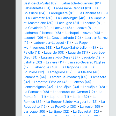
Bastide-du-Salat (09)
-
Labastide-Rouairoux (81)
-
Labastidette (31)
-
Labessière-Candeil (81)
-
La
Boissière (34)
-
Labruguière (81)
-
La Cabanasse (66)
-
La Calmette (30)
-
La Canourgue (48)
-
La Capelle-
et-Masmolène (30)
-
Lacaugne (31)
-
Lacaune (81)
-
La Cavalerie (12)
-
Lacave (46)
-
Lacaze (81)
-
Lachamp-Ribennes (48)
-
Lachapelle-Auzac (46)
-
Lacourt (09)
-
La Couvertoirade (12)
-
Lacroix-Barrez
(12)
-
Ladern-sur-Lauquet (11)
-
La Fage-
Montivernoux (48)
-
La Fage-Saint-Julien (48)
-
La
Fajolle (11)
-
Lagarde (09)
-
Lagarde (31)
-
Lagrâce-
Dieu (31)
-
Lagraulet-du-Gers (32)
-
Laguiole (12)
-
Lahitte (32)
-
Lairière (11)
-
Laissac-Sévérac l'Église
(12)
-
Lalbenque (46)
-
La Llagonne (66)
-
La
Loubière (12)
-
Lamaguère (32)
-
La Malène (48)
-
Lamanère (66)
-
Lamarque-Pontacq (65)
-
Lamazère
(32)
-
Lamothe-Fénelon (46)
-
Lançon (65)
-
Lannemaignan (32)
-
Lanuéjols (30)
-
Lanuéjols (48)
-
La Panouse (48)
-
Lapanouse-de-Cernon (12)
-
La
Pomarède (11)
-
Laprade (11)
-
Larée (32)
-
La
Romieu (32)
-
La Roque-Sainte-Marguerite (12)
-
La
Rouquette (12)
-
La Rouvière (30)
-
Larreule (65)
-
Larroque (65)
-
Lartigue (32)
-
La Sauvetat (32)
-