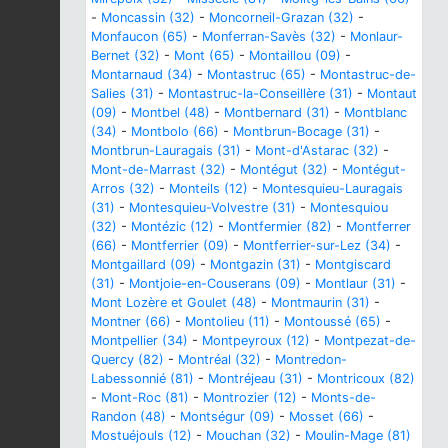
-
Moncassin (32)
-
Moncorneil-Grazan (32)
-
Monfaucon (65)
-
Monferran-Savès (32)
-
Monlaur-
Bernet (32)
-
Mont (65)
-
Montaillou (09)
-
Montarnaud (34)
-
Montastruc (65)
-
Montastruc-de-
Salies (31)
-
Montastruc-la-Conseillère (31)
-
Montaut
(09)
-
Montbel (48)
-
Montbernard (31)
-
Montblanc
(34)
-
Montbolo (66)
-
Montbrun-Bocage (31)
-
Montbrun-Lauragais (31)
-
Mont-d'Astarac (32)
-
Mont-de-Marrast (32)
-
Montégut (32)
-
Montégut-
Arros (32)
-
Monteils (12)
-
Montesquieu-Lauragais
(31)
-
Montesquieu-Volvestre (31)
-
Montesquiou
(32)
-
Montézic (12)
-
Montfermier (82)
-
Montferrer
(66)
-
Montferrier (09)
-
Montferrier-sur-Lez (34)
-
Montgaillard (09)
-
Montgazin (31)
-
Montgiscard
(31)
-
Montjoie-en-Couserans (09)
-
Montlaur (31)
-
Mont Lozère et Goulet (48)
-
Montmaurin (31)
-
Montner (66)
-
Montolieu (11)
-
Montoussé (65)
-
Montpellier (34)
-
Montpeyroux (12)
-
Montpezat-de-
Quercy (82)
-
Montréal (32)
-
Montredon-
Labessonnié (81)
-
Montréjeau (31)
-
Montricoux (82)
-
Mont-Roc (81)
-
Montrozier (12)
-
Monts-de-
Randon (48)
-
Montségur (09)
-
Mosset (66)
-
Mostuéjouls (12)
-
Mouchan (32)
-
Moulin-Mage (81)