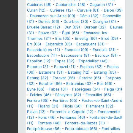
Cubières (48)
-
Cubiérettes (48)
-
Cuguron (31)
-
Curan (12)
-
Curières (12)
-
Curvalle (81)
-
Dalou (09)
-
Daumazan-sur-Arize (09)
-
Dému (32)
-
Donneville
(31)
-
Dorres (66)
-
Dourbies (30)
-
Dourgne (81)
-
Druelle Balsac (12)
-
Dun (09)
-
Durban (32)
-
Eaunes
(31)
-
Eauze (32)
-
Égat (66)
-
Encausse-les-
Thermes (31)
-
Ens (65)
-
Enveitg (66)
-
Ercé (09)
-
Err (66)
-
Esbareich (65)
-
Escalquens (31)
-
Escandolières (12)
-
Escosse (09)
-
Escoulis (31)
-
Escouloubre (11)
-
Escoussens (81)
-
Escroux (81)
-
Espalion (12)
-
Espas (32)
-
Espédaillac (46)
-
Esperce (31)
-
Espezel (11)
-
Espinas (82)
-
Esplas
(09)
-
Estadens (31)
-
Estaing (12)
-
Estaing (65)
-
Estang (32)
-
Estavar (66)
-
Esterre (65)
-
Estipouy
(32)
-
Estoher (66)
-
Estramiac (32)
-
Eus (66)
-
Eyne (66)
-
Fabas (31)
-
Fabrègues (34)
-
Falga (31)
-
Felzins (46)
-
Féneyrols (82)
-
Fenouillet (66)
-
Ferrère (65)
-
Ferrières (65)
-
Festes-et-Saint-André
(11)
-
Figarol (31)
-
Fillols (66)
-
Flamarens (32)
-
Flavin (12)
-
Florentin-la-Capelle (12)
-
Fondamente
(12)
-
Fons (46)
-
Fontanes (46)
-
Fontanès-de-Sault
(11)
-
Fontans (48)
-
Fonters-du-Razès (11)
-
Fontpédrouse (66)
-
Fontrabiouse (66)
-
Fontrailles