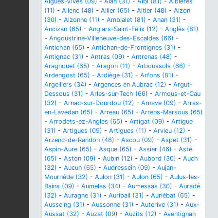
Aigues-Vives (09)
-
Alan (31)
-
Albi (81)
-
Albières
(11)
-
Allenc (48)
-
Allier (65)
-
Altier (48)
-
Alzon
(30)
-
Alzonne (11)
-
Ambialet (81)
-
Anan (31)
-
Ancizan (65)
-
Anglars-Saint-Félix (12)
-
Anglès (81)
-
Angoustrine-Villeneuve-des-Escaldes (66)
-
Antichan (65)
-
Antichan-de-Frontignes (31)
-
Antignac (31)
-
Antras (09)
-
Antrenas (48)
-
Aragnouet (65)
-
Aragon (11)
-
Arboussols (66)
-
Ardengost (65)
-
Ardiège (31)
-
Arfons (81)
-
Argelliers (34)
-
Argences en Aubrac (12)
-
Argut-
Dessous (31)
-
Arles-sur-Tech (66)
-
Armous-et-Cau
(32)
-
Arnac-sur-Dourdou (12)
-
Arnave (09)
-
Arras-
en-Lavedan (65)
-
Arreau (65)
-
Arrens-Marsous (65)
-
Arrodets-ez-Angles (65)
-
Artigat (09)
-
Artigue
(31)
-
Artigues (09)
-
Artigues (11)
-
Arvieu (12)
-
Arzenc-de-Randon (48)
-
Ascou (09)
-
Aspet (31)
-
Aspin-Aure (65)
-
Asque (65)
-
Assier (46)
-
Asté
(65)
-
Aston (09)
-
Aubin (12)
-
Aubord (30)
-
Auch
(32)
-
Aucun (65)
-
Audressein (09)
-
Aujan-
Mournède (32)
-
Aulon (31)
-
Aulon (65)
-
Aulus-les-
Bains (09)
-
Aumelas (34)
-
Aumessas (30)
-
Auradé
(32)
-
Auragne (31)
-
Auribail (31)
-
Auriébat (65)
-
Ausseing (31)
-
Aussonne (31)
-
Auterive (31)
-
Aux-
Aussat (32)
-
Auzat (09)
-
Auzits (12)
-
Aventignan