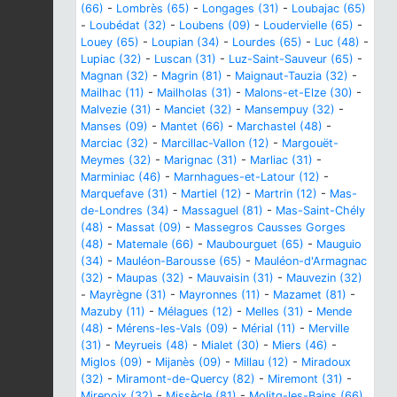
(66)
-
Lombrès (65)
-
Longages (31)
-
Loubajac (65)
-
Loubédat (32)
-
Loubens (09)
-
Loudervielle (65)
-
Louey (65)
-
Loupian (34)
-
Lourdes (65)
-
Luc (48)
-
Lupiac (32)
-
Luscan (31)
-
Luz-Saint-Sauveur (65)
-
Magnan (32)
-
Magrin (81)
-
Maignaut-Tauzia (32)
-
Mailhac (11)
-
Mailholas (31)
-
Malons-et-Elze (30)
-
Malvezie (31)
-
Manciet (32)
-
Mansempuy (32)
-
Manses (09)
-
Mantet (66)
-
Marchastel (48)
-
Marciac (32)
-
Marcillac-Vallon (12)
-
Margouët-
Meymes (32)
-
Marignac (31)
-
Marliac (31)
-
Marminiac (46)
-
Marnhagues-et-Latour (12)
-
Marquefave (31)
-
Martiel (12)
-
Martrin (12)
-
Mas-
de-Londres (34)
-
Massaguel (81)
-
Mas-Saint-Chély
(48)
-
Massat (09)
-
Massegros Causses Gorges
(48)
-
Matemale (66)
-
Maubourguet (65)
-
Mauguio
(34)
-
Mauléon-Barousse (65)
-
Mauléon-d'Armagnac
(32)
-
Maupas (32)
-
Mauvaisin (31)
-
Mauvezin (32)
-
Mayrègne (31)
-
Mayronnes (11)
-
Mazamet (81)
-
Mazuby (11)
-
Mélagues (12)
-
Melles (31)
-
Mende
(48)
-
Mérens-les-Vals (09)
-
Mérial (11)
-
Merville
(31)
-
Meyrueis (48)
-
Mialet (30)
-
Miers (46)
-
Miglos (09)
-
Mijanès (09)
-
Millau (12)
-
Miradoux
(32)
-
Miramont-de-Quercy (82)
-
Miremont (31)
-
Mirepoix (32)
-
Missècle (81)
-
Molitg-les-Bains (66)