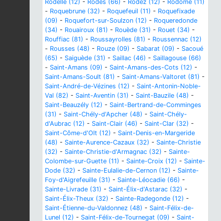
Rodelle (12)
-
Rodès (66)
-
Rodez (12)
-
Rodome (11)
-
Roquebrune (32)
-
Roquefeuil (11)
-
Roquefixade
(09)
-
Roquefort-sur-Soulzon (12)
-
Roqueredonde
(34)
-
Rouairoux (81)
-
Rouède (31)
-
Rouet (34)
-
Rouffiac (81)
-
Roussayrolles (81)
-
Roussennac (12)
-
Rousses (48)
-
Rouze (09)
-
Sabarat (09)
-
Sacoué
(65)
-
Saiguède (31)
-
Saillac (46)
-
Saillagouse (66)
-
Saint-Amans (09)
-
Saint-Amans-des-Cots (12)
-
Saint-Amans-Soult (81)
-
Saint-Amans-Valtoret (81)
-
Saint-André-de-Vézines (12)
-
Saint-Antonin-Noble-
Val (82)
-
Saint-Aventin (31)
-
Saint-Bauzile (48)
-
Saint-Beauzély (12)
-
Saint-Bertrand-de-Comminges
(31)
-
Saint-Chély-d'Apcher (48)
-
Saint-Chély-
d'Aubrac (12)
-
Saint-Clair (46)
-
Saint-Clar (32)
-
Saint-Côme-d'Olt (12)
-
Saint-Denis-en-Margeride
(48)
-
Sainte-Aurence-Cazaux (32)
-
Sainte-Christie
(32)
-
Sainte-Christie-d'Armagnac (32)
-
Sainte-
Colombe-sur-Guette (11)
-
Sainte-Croix (12)
-
Sainte-
Dode (32)
-
Sainte-Eulalie-de-Cernon (12)
-
Sainte-
Foy-d'Aigrefeuille (31)
-
Sainte-Léocadie (66)
-
Sainte-Livrade (31)
-
Saint-Élix-d'Astarac (32)
-
Saint-Élix-Theux (32)
-
Sainte-Radegonde (12)
-
Saint-Étienne-du-Valdonnez (48)
-
Saint-Félix-de-
Lunel (12)
-
Saint-Félix-de-Tournegat (09)
-
Saint-