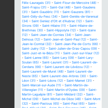
Félix-Lauragais (31)
-
Saint-Flour-de-Mercoire (48)
-
Saint-Frajou (31)
-
Saint-Gal (48)
-
Saint-Gaudens
(31)
-
Saint-Gaudéric (11)
-
Saint-Gauzens (81)
-
Saint-Gély-du-Fesc (34)
-
Saint-Geniès-de-Varensal
(34)
-
Saint Geniez d'Olt et d'Aubrac (12)
-
Saint-
Girons (09)
-
Saint-Hilaire (11)
-
Saint-Hilaire-de-
Brethmas (30)
-
Saint-Hippolyte (12)
-
Saint-Izaire
(12)
-
Saint-Jean-de-Cornies (34)
-
Saint-Jean-
Delnous (12)
-
Saint-Jean-et-Saint-Paul (12)
-
Saint-
Jean-le-Comtal (32)
-
Saint-Jean-Pla-de-Corts (66)
-
Saint-Juéry (12)
-
Saint-Julien-de-Gras-Capou (09)
-
Saint-Just-et-le-Bézu (11)
-
Saint-Just-sur-Viaur (12)
-
Saint-Lanne (65)
-
Saint-Lary (09)
-
Saint-Lary-
Soulan (65)
-
Saint-Laurent (31)
-
Saint-Laurent-de-
Cerdans (66)
-
Saint-Laurent-de-Lévézou (12)
-
Saint-Laurent-de-Muret (48)
-
Saint-Laurent-de-
Neste (65)
-
Saint-Laurent-des-Arbres (30)
-
Saint-
Léon (31)
-
Saint-Léons (12)
-
Saint-Mamet (31)
-
Saint-Marcel-sur-Aude (11)
-
Saint-Martin-de-
Villereglan (11)
-
Saint-Martin-d'Oydes (09)
-
Saint-
Martin-Laguépie (81)
-
Saint-Médard (32)
-
Saint-
Michel (09)
-
Saint-Michel-de-Dèze (48)
-
Saint-Mont
(32)
-
Saint-Pastous (65)
-
Saint-Paul (65)
-
Saint-