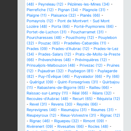
(48)
-
Peyreleau (12)
-
Pézènes-les-Mines (34)
-
Pierrefiche (12)
-
Pignan (34)
-
Plagnole (31)
-
Plaigne (11)
-
Plaisance (32)
-
Planès (66)
-
Pomayrols (12)
-
Pont de Montvert - Sud Mont
Lozère (48)
-
Porta (66)
-
Porté-Puymorens (66)
-
Portet-de-Luchon (31)
-
Poucharramet (31)
-
Pourcharesses (48)
-
Pousthomy (12)
-
Pouylebon
(32)
-
Pouzac (65)
-
Pradelles-Cabardès (11)
-
Prades (09)
-
Prades-d'Aubrac (12)
-
Prades-le-Lez
(34)
-
Prades-Salars (12)
-
Prats-de-Mollo-la-Preste
(66)
-
Prévenchères (48)
-
Prévinquières (12)
-
Prinsuéjols-Malbouzon (48)
-
Privezac (12)
-
Pruines
(12)
-
Pujaudran (32)
-
Puybegon (81)
-
Puylagarde
(82)
-
Puy-l'Évêque (46)
-
Puyvalador (66)
-
Py (66)
-
Quérigut (09)
-
Quint-Fonsegrives (31)
-
Quirbajou
(11)
-
Rabastens-de-Bigorre (65)
-
Railleu (66)
-
Raissac-sur-Lampy (11)
-
Réal (66)
-
Réans (32)
-
Recoules-d'Aubrac (48)
-
Recurt (65)
-
Réquista (12)
-
Revel (31)
-
Revens (30)
-
Reynès (66)
-
Reyrevignes (46)
-
Rieumajou (31)
-
Rieumes (31)
-
Rieupeyroux (12)
-
Rieux-Volvestre (31)
-
Rignac (12)
-
Rignac (46)
-
Riguepeu (32)
-
Rimont (09)
-
Rivèrenert (09)
-
Rivesaltes (66)
-
Rocles (48)
-