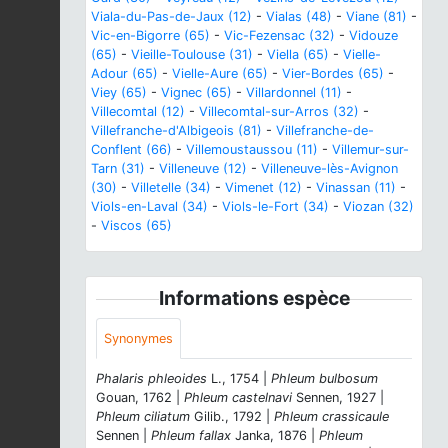
Viala-du-Pas-de-Jaux (12)
-
Vialas (48)
-
Viane (81)
-
Vic-en-Bigorre (65)
-
Vic-Fezensac (32)
-
Vidouze
(65)
-
Vieille-Toulouse (31)
-
Viella (65)
-
Vielle-
Adour (65)
-
Vielle-Aure (65)
-
Vier-Bordes (65)
-
Viey (65)
-
Vignec (65)
-
Villardonnel (11)
-
Villecomtal (12)
-
Villecomtal-sur-Arros (32)
-
Villefranche-d'Albigeois (81)
-
Villefranche-de-
Conflent (66)
-
Villemoustaussou (11)
-
Villemur-sur-
Tarn (31)
-
Villeneuve (12)
-
Villeneuve-lès-Avignon
(30)
-
Villetelle (34)
-
Vimenet (12)
-
Vinassan (11)
-
Viols-en-Laval (34)
-
Viols-le-Fort (34)
-
Viozan (32)
-
Viscos (65)
Informations espèce
Synonymes
Phalaris phleoides
L., 1754 |
Phleum bulbosum
Gouan, 1762 |
Phleum castelnavi
Sennen, 1927 |
Phleum ciliatum
Gilib., 1792 |
Phleum crassicaule
Sennen |
Phleum fallax
Janka, 1876 |
Phleum