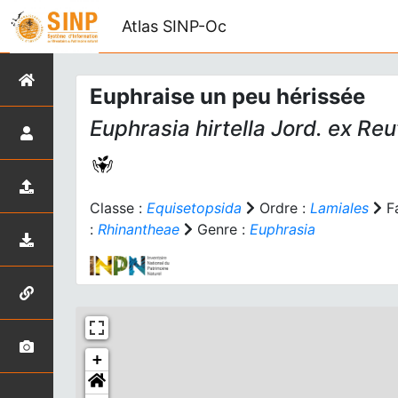
Atlas SINP-Oc
Euphraise un peu hérissée
Euphrasia hirtella
Jord. ex Reu
Classe :
Equisetopsida
Ordre :
Lamiales
Fa
:
Rhinantheae
Genre :
Euphrasia
+