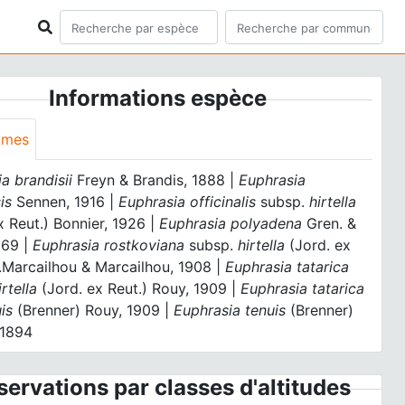
Informations espèce
ymes
a brandisii
Freyn & Brandis, 1888 |
Euphrasia
is
Sennen, 1916 |
Euphrasia officinalis
subsp.
hirtella
x Reut.) Bonnier, 1926 |
Euphrasia polyadena
Gren. &
869 |
Euphrasia rostkoviana
subsp.
hirtella
(Jord. ex
.Marcailhou & Marcailhou, 1908 |
Euphrasia tatarica
rtella
(Jord. ex Reut.) Rouy, 1909 |
Euphrasia tatarica
is
(Brenner) Rouy, 1909 |
Euphrasia tenuis
(Brenner)
 1894
ervations par classes d'altitudes