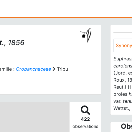
t., 1856
Synon
Euphrasi
carolens
mille :
Orobanchaceae
Tribu
(Jord. e
Roux, 1
Reut.) H
proles
hi
var.
tenu
Wettst.,
422
Obs
observations