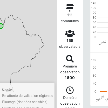
111
communes
155
observateurs
Première
observation
1600
Cluster
En attente de validation régionale
Dernière
Floutage (données sensibles)
observation
Floutage par le producteur