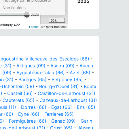
2025
Non floutées
2026
50 km
tion(s): 422
Leaflet
| © OpenStreetMap
ngoustrine-Villeneuve-des-Escaldes (66)
-
e (31)
-
Artigues (09)
-
Ascou (09)
-
Aucun
 (09)
-
Ayguatébia-Talau (66)
-
Azet (65)
-
n (31)
-
Barèges (65)
-
Betpouey (65)
-
-Uchentein (09)
-
Bourg-d'Oueil (31)
-
Boutx
)
-
Casteil (66)
-
Castillon-de-Larboust (31)
-
Cauterets (65)
-
Cazeaux-de-Larboust (31)
ls (11)
-
Dorres (66)
-
Égat (66)
-
Ens (65)
r (66)
-
Eyne (66)
-
Ferrières (65)
-
6)
-
Formiguères (66)
-
Ganac (09)
-
Garin
ux-de-Larboust (31)
-
Grust (65)
-
Jézeau