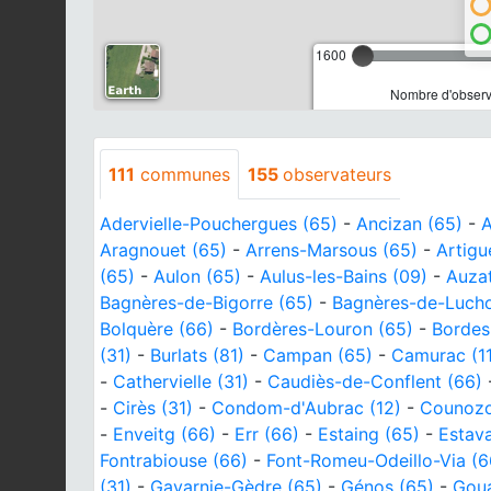
1600
Nombre d'observa
111
communes
155
observateurs
Adervielle-Pouchergues (65)
-
Ancizan (65)
-
A
Aragnouet (65)
-
Arrens-Marsous (65)
-
Artigu
(65)
-
Aulon (65)
-
Aulus-les-Bains (09)
-
Auzat
Bagnères-de-Bigorre (65)
-
Bagnères-de-Lucho
Bolquère (66)
-
Bordères-Louron (65)
-
Bordes
(31)
-
Burlats (81)
-
Campan (65)
-
Camurac (11
-
Cathervielle (31)
-
Caudiès-de-Conflent (66)
-
Cirès (31)
-
Condom-d'Aubrac (12)
-
Counozou
-
Enveitg (66)
-
Err (66)
-
Estaing (65)
-
Estava
Fontrabiouse (66)
-
Font-Romeu-Odeillo-Via (6
(31)
-
Gavarnie-Gèdre (65)
-
Génos (65)
-
Goua