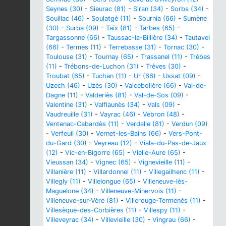
Seynes (30)
-
Sieurac (81)
-
Siran (34)
-
Sorbs (34)
-
Souillac (46)
-
Soulatgé (11)
-
Sournia (66)
-
Sumène
(30)
-
Surba (09)
-
Taïx (81)
-
Tarbes (65)
-
Targassonne (66)
-
Taussac-la-Billière (34)
-
Tautavel
(66)
-
Termes (11)
-
Terrebasse (31)
-
Tornac (30)
-
Toulouse (31)
-
Tournay (65)
-
Trassanel (11)
-
Trèbes
(11)
-
Trébons-de-Luchon (31)
-
Trèves (30)
-
Troubat (65)
-
Tuchan (11)
-
Ur (66)
-
Ussat (09)
-
Uzech (46)
-
Uzès (30)
-
Valcebollère (66)
-
Val-de-
Dagne (11)
-
Valderiès (81)
-
Val-de-Sos (09)
-
Valentine (31)
-
Valflaunès (34)
-
Vals (09)
-
Vaudreuille (31)
-
Vayrac (46)
-
Vebron (48)
-
Ventenac-Cabardès (11)
-
Verdalle (81)
-
Verdun (09)
-
Verfeuil (30)
-
Vernet-les-Bains (66)
-
Vers-Pont-
du-Gard (30)
-
Veyreau (12)
-
Viala-du-Pas-de-Jaux
(12)
-
Vic-en-Bigorre (65)
-
Vielle-Aure (65)
-
Vieussan (34)
-
Vignec (65)
-
Vignevieille (11)
-
Villanière (11)
-
Villardonnel (11)
-
Villegailhenc (11)
-
Villegly (11)
-
Villelongue (65)
-
Villeneuve-lès-
Maguelone (34)
-
Villeneuve-Minervois (11)
-
Villeneuve-sur-Vère (81)
-
Villerouge-Termenès (11)
-
Villesèque-des-Corbières (11)
-
Villespy (11)
-
Villeveyrac (34)
-
Villevieille (30)
-
Vingrau (66)
-