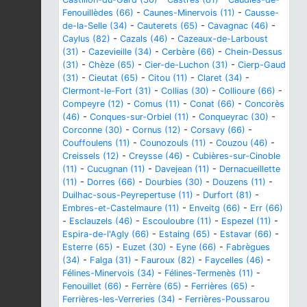
Fenouillèdes (66)
-
Caunes-Minervois (11)
-
Causse-
de-la-Selle (34)
-
Cauterets (65)
-
Cavagnac (46)
-
Caylus (82)
-
Cazals (46)
-
Cazeaux-de-Larboust
(31)
-
Cazevieille (34)
-
Cerbère (66)
-
Chein-Dessus
(31)
-
Chèze (65)
-
Cier-de-Luchon (31)
-
Cierp-Gaud
(31)
-
Cieutat (65)
-
Citou (11)
-
Claret (34)
-
Clermont-le-Fort (31)
-
Collias (30)
-
Collioure (66)
-
Compeyre (12)
-
Comus (11)
-
Conat (66)
-
Concorès
(46)
-
Conques-sur-Orbiel (11)
-
Conqueyrac (30)
-
Corconne (30)
-
Cornus (12)
-
Corsavy (66)
-
Couffoulens (11)
-
Counozouls (11)
-
Couzou (46)
-
Creissels (12)
-
Creysse (46)
-
Cubières-sur-Cinoble
(11)
-
Cucugnan (11)
-
Davejean (11)
-
Dernacueillette
(11)
-
Dorres (66)
-
Dourbies (30)
-
Douzens (11)
-
Duilhac-sous-Peyrepertuse (11)
-
Durfort (81)
-
Embres-et-Castelmaure (11)
-
Enveitg (66)
-
Err (66)
-
Esclauzels (46)
-
Escouloubre (11)
-
Espezel (11)
-
Espira-de-l'Agly (66)
-
Estaing (65)
-
Estavar (66)
-
Esterre (65)
-
Euzet (30)
-
Eyne (66)
-
Fabrègues
(34)
-
Falga (31)
-
Fauroux (82)
-
Faycelles (46)
-
Félines-Minervois (34)
-
Félines-Termenès (11)
-
Fenouillet (66)
-
Ferrère (65)
-
Ferrières (65)
-
Ferrières-les-Verreries (34)
-
Ferrières-Poussarou