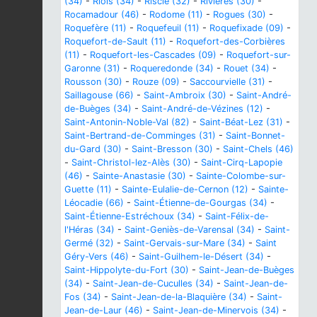
(34)
-
Riols (34)
-
Riscle (32)
-
Rivières (30)
-
Rocamadour (46)
-
Rodome (11)
-
Rogues (30)
-
Roquefère (11)
-
Roquefeuil (11)
-
Roquefixade (09)
-
Roquefort-de-Sault (11)
-
Roquefort-des-Corbières
(11)
-
Roquefort-les-Cascades (09)
-
Roquefort-sur-
Garonne (31)
-
Roqueredonde (34)
-
Rouet (34)
-
Rousson (30)
-
Rouze (09)
-
Saccourvielle (31)
-
Saillagouse (66)
-
Saint-Ambroix (30)
-
Saint-André-
de-Buèges (34)
-
Saint-André-de-Vézines (12)
-
Saint-Antonin-Noble-Val (82)
-
Saint-Béat-Lez (31)
-
Saint-Bertrand-de-Comminges (31)
-
Saint-Bonnet-
du-Gard (30)
-
Saint-Bresson (30)
-
Saint-Chels (46)
-
Saint-Christol-lez-Alès (30)
-
Saint-Cirq-Lapopie
(46)
-
Sainte-Anastasie (30)
-
Sainte-Colombe-sur-
Guette (11)
-
Sainte-Eulalie-de-Cernon (12)
-
Sainte-
Léocadie (66)
-
Saint-Étienne-de-Gourgas (34)
-
Saint-Étienne-Estréchoux (34)
-
Saint-Félix-de-
l'Héras (34)
-
Saint-Geniès-de-Varensal (34)
-
Saint-
Germé (32)
-
Saint-Gervais-sur-Mare (34)
-
Saint
Géry-Vers (46)
-
Saint-Guilhem-le-Désert (34)
-
Saint-Hippolyte-du-Fort (30)
-
Saint-Jean-de-Buèges
(34)
-
Saint-Jean-de-Cuculles (34)
-
Saint-Jean-de-
Fos (34)
-
Saint-Jean-de-la-Blaquière (34)
-
Saint-
Jean-de-Laur (46)
-
Saint-Jean-de-Minervois (34)
-