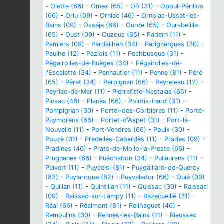
-
Olette (66)
-
Omex (65)
-
Oô (31)
-
Opoul-Périllos
(66)
-
Orlu (09)
-
Orniac (46)
-
Ornolac-Ussat-les-
Bains (09)
-
Osséja (66)
-
Ourde (65)
-
Oursbelille
(65)
-
Oust (09)
-
Ouzous (65)
-
Padern (11)
-
Pamiers (09)
-
Pardailhan (34)
-
Parignargues (30)
-
Paulhe (12)
-
Paziols (11)
-
Pechbusque (31)
-
Pégairolles-de-Buèges (34)
-
Pégairolles-de-
l'Escalette (34)
-
Pennautier (11)
-
Penne (81)
-
Péré
(65)
-
Péret (34)
-
Perpignan (66)
-
Peyreleau (12)
-
Peyriac-de-Mer (11)
-
Pierrefitte-Nestalas (65)
-
Pinsac (46)
-
Planès (66)
-
Pointis-Inard (31)
-
Pompignan (30)
-
Portel-des-Corbières (11)
-
Porté-
Puymorens (66)
-
Portet-d'Aspet (31)
-
Port-la-
Nouvelle (11)
-
Port-Vendres (66)
-
Poulx (30)
-
Pouze (31)
-
Pradelles-Cabardès (11)
-
Prades (09)
-
Pradines (46)
-
Prats-de-Mollo-la-Preste (66)
-
Prugnanes (66)
-
Puéchabon (34)
-
Puilaurens (11)
-
Puivert (11)
-
Puycelsi (81)
-
Puygaillard-de-Quercy
(82)
-
Puylaroque (82)
-
Puyvalador (66)
-
Quié (09)
-
Quillan (11)
-
Quintillan (11)
-
Quissac (30)
-
Raissac
(09)
-
Raissac-sur-Lampy (11)
-
Razecueillé (31)
-
Réal (66)
-
Réalmont (81)
-
Reilhaguet (46)
-
Remoulins (30)
-
Rennes-les-Bains (11)
-
Rieussec