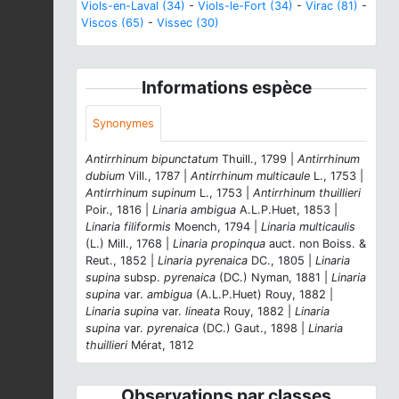
Viols-en-Laval (34)
-
Viols-le-Fort (34)
-
Virac (81)
-
Viscos (65)
-
Vissec (30)
Informations espèce
Synonymes
Antirrhinum bipunctatum
Thuill., 1799 |
Antirrhinum
dubium
Vill., 1787 |
Antirrhinum multicaule
L., 1753 |
Antirrhinum supinum
L., 1753 |
Antirrhinum thuillieri
Poir., 1816 |
Linaria ambigua
A.L.P.Huet, 1853 |
Linaria filiformis
Moench, 1794 |
Linaria multicaulis
(L.) Mill., 1768 |
Linaria propinqua
auct. non Boiss. &
Reut., 1852 |
Linaria pyrenaica
DC., 1805 |
Linaria
supina
subsp.
pyrenaica
(DC.) Nyman, 1881 |
Linaria
supina
var.
ambigua
(A.L.P.Huet) Rouy, 1882 |
Linaria supina
var.
lineata
Rouy, 1882 |
Linaria
supina
var.
pyrenaica
(DC.) Gaut., 1898 |
Linaria
thuillieri
Mérat, 1812
Observations par classes