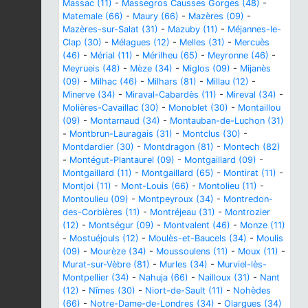
Massac (11)
-
Massegros Causses Gorges (48)
-
Matemale (66)
-
Maury (66)
-
Mazères (09)
-
Mazères-sur-Salat (31)
-
Mazuby (11)
-
Méjannes-le-
Clap (30)
-
Mélagues (12)
-
Melles (31)
-
Mercuès
(46)
-
Mérial (11)
-
Mérilheu (65)
-
Meyronne (46)
-
Meyrueis (48)
-
Mèze (34)
-
Miglos (09)
-
Mijanès
(09)
-
Milhac (46)
-
Milhars (81)
-
Millau (12)
-
Minerve (34)
-
Miraval-Cabardès (11)
-
Mireval (34)
-
Molières-Cavaillac (30)
-
Monoblet (30)
-
Montaillou
(09)
-
Montarnaud (34)
-
Montauban-de-Luchon (31)
-
Montbrun-Lauragais (31)
-
Montclus (30)
-
Montdardier (30)
-
Montdragon (81)
-
Montech (82)
-
Montégut-Plantaurel (09)
-
Montgaillard (09)
-
Montgaillard (11)
-
Montgaillard (65)
-
Montirat (11)
-
Montjoi (11)
-
Mont-Louis (66)
-
Montolieu (11)
-
Montoulieu (09)
-
Montpeyroux (34)
-
Montredon-
des-Corbières (11)
-
Montréjeau (31)
-
Montrozier
(12)
-
Montségur (09)
-
Montvalent (46)
-
Monze (11)
-
Mostuéjouls (12)
-
Moulès-et-Baucels (34)
-
Moulis
(09)
-
Mourèze (34)
-
Moussoulens (11)
-
Moux (11)
-
Murat-sur-Vèbre (81)
-
Murles (34)
-
Murviel-lès-
Montpellier (34)
-
Nahuja (66)
-
Nailloux (31)
-
Nant
(12)
-
Nîmes (30)
-
Niort-de-Sault (11)
-
Nohèdes
(66)
-
Notre-Dame-de-Londres (34)
-
Olargues (34)