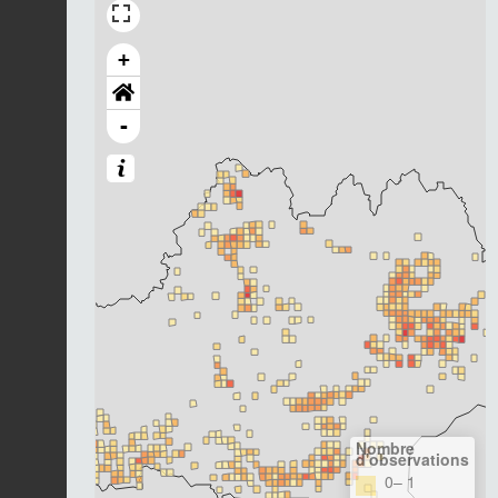
+
-
Nombre
d'observations
0– 1