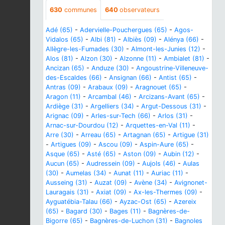
630
communes
640
observateurs
Adé (65)
-
Adervielle-Pouchergues (65)
-
Agos-
Vidalos (65)
-
Albi (81)
-
Albiès (09)
-
Alénya (66)
-
Allègre-les-Fumades (30)
-
Almont-les-Junies (12)
-
Alos (81)
-
Alzon (30)
-
Alzonne (11)
-
Ambialet (81)
-
Ancizan (65)
-
Anduze (30)
-
Angoustrine-Villeneuve-
des-Escaldes (66)
-
Ansignan (66)
-
Antist (65)
-
Antras (09)
-
Arabaux (09)
-
Aragnouet (65)
-
Aragon (11)
-
Arcambal (46)
-
Arcizans-Avant (65)
-
Ardiège (31)
-
Argelliers (34)
-
Argut-Dessous (31)
-
Arignac (09)
-
Arles-sur-Tech (66)
-
Arlos (31)
-
Arnac-sur-Dourdou (12)
-
Arquettes-en-Val (11)
-
Arre (30)
-
Arreau (65)
-
Artagnan (65)
-
Artigue (31)
-
Artigues (09)
-
Ascou (09)
-
Aspin-Aure (65)
-
Asque (65)
-
Asté (65)
-
Aston (09)
-
Aubin (12)
-
Aucun (65)
-
Audressein (09)
-
Aujols (46)
-
Aulas
(30)
-
Aumelas (34)
-
Aunat (11)
-
Auriac (11)
-
Ausseing (31)
-
Auzat (09)
-
Avène (34)
-
Avignonet-
Lauragais (31)
-
Axiat (09)
-
Ax-les-Thermes (09)
-
Ayguatébia-Talau (66)
-
Ayzac-Ost (65)
-
Azereix
(65)
-
Bagard (30)
-
Bages (11)
-
Bagnères-de-
Bigorre (65)
-
Bagnères-de-Luchon (31)
-
Bagnoles