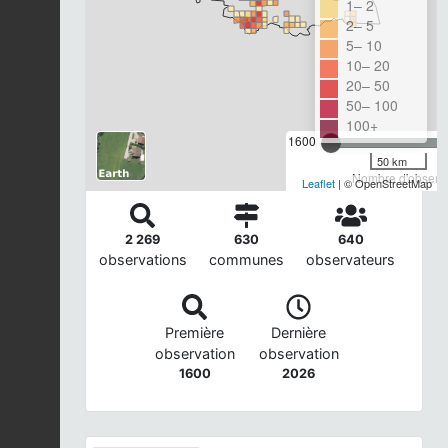
1– 2
2– 5
5– 10
10– 20
20– 50
50– 100
100+
1600
50 km
Nombre d'observa
Leaflet
| © OpenStreetMap
2 269
630
640
observations
communes
observateurs
Première
Dernière
observation
observation
1600
2026