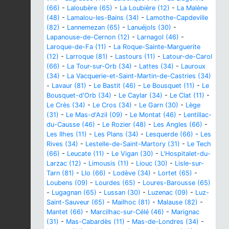
(66)
-
Laloubère (65)
-
La Loubière (12)
-
La Malène
(48)
-
Lamalou-les-Bains (34)
-
Lamothe-Capdeville
(82)
-
Lannemezan (65)
-
Lanuéjols (30)
-
Lapanouse-de-Cernon (12)
-
Larnagol (46)
-
Laroque-de-Fa (11)
-
La Roque-Sainte-Marguerite
(12)
-
Larroque (81)
-
Lastours (11)
-
Latour-de-Carol
(66)
-
La Tour-sur-Orb (34)
-
Lattes (34)
-
Lauroux
(34)
-
La Vacquerie-et-Saint-Martin-de-Castries (34)
-
Lavaur (81)
-
Le Bastit (46)
-
Le Bousquet (11)
-
Le
Bousquet-d'Orb (34)
-
Le Caylar (34)
-
Le Clat (11)
-
Le Crès (34)
-
Le Cros (34)
-
Le Garn (30)
-
Lège
(31)
-
Le Mas-d'Azil (09)
-
Le Montat (46)
-
Lentillac-
du-Causse (46)
-
Le Rozier (48)
-
Les Angles (66)
-
Les Ilhes (11)
-
Les Plans (34)
-
Lesquerde (66)
-
Les
Rives (34)
-
Lestelle-de-Saint-Martory (31)
-
Le Tech
(66)
-
Leucate (11)
-
Le Vigan (30)
-
L'Hospitalet-du-
Larzac (12)
-
Limousis (11)
-
Liouc (30)
-
Lisle-sur-
Tarn (81)
-
Llo (66)
-
Lodève (34)
-
Lortet (65)
-
Loubens (09)
-
Lourdes (65)
-
Loures-Barousse (65)
-
Lugagnan (65)
-
Lussan (30)
-
Luzenac (09)
-
Luz-
Saint-Sauveur (65)
-
Mailhoc (81)
-
Malause (82)
-
Mantet (66)
-
Marcilhac-sur-Célé (46)
-
Marignac
(31)
-
Mas-Cabardès (11)
-
Mas-de-Londres (34)
-