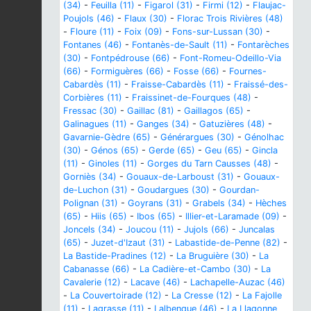
(34)
-
Feuilla (11)
-
Figarol (31)
-
Firmi (12)
-
Flaujac-
Poujols (46)
-
Flaux (30)
-
Florac Trois Rivières (48)
-
Floure (11)
-
Foix (09)
-
Fons-sur-Lussan (30)
-
Fontanes (46)
-
Fontanès-de-Sault (11)
-
Fontarèches
(30)
-
Fontpédrouse (66)
-
Font-Romeu-Odeillo-Via
(66)
-
Formiguères (66)
-
Fosse (66)
-
Fournes-
Cabardès (11)
-
Fraisse-Cabardès (11)
-
Fraissé-des-
Corbières (11)
-
Fraissinet-de-Fourques (48)
-
Fressac (30)
-
Gaillac (81)
-
Gaillagos (65)
-
Galinagues (11)
-
Ganges (34)
-
Gatuzières (48)
-
Gavarnie-Gèdre (65)
-
Générargues (30)
-
Génolhac
(30)
-
Génos (65)
-
Gerde (65)
-
Geu (65)
-
Gincla
(11)
-
Ginoles (11)
-
Gorges du Tarn Causses (48)
-
Gorniès (34)
-
Gouaux-de-Larboust (31)
-
Gouaux-
de-Luchon (31)
-
Goudargues (30)
-
Gourdan-
Polignan (31)
-
Goyrans (31)
-
Grabels (34)
-
Hèches
(65)
-
Hiis (65)
-
Ibos (65)
-
Illier-et-Laramade (09)
-
Joncels (34)
-
Joucou (11)
-
Jujols (66)
-
Juncalas
(65)
-
Juzet-d'Izaut (31)
-
Labastide-de-Penne (82)
-
La Bastide-Pradines (12)
-
La Bruguière (30)
-
La
Cabanasse (66)
-
La Cadière-et-Cambo (30)
-
La
Cavalerie (12)
-
Lacave (46)
-
Lachapelle-Auzac (46)
-
La Couvertoirade (12)
-
La Cresse (12)
-
La Fajolle
(11)
-
Lagrasse (11)
-
Lalbenque (46)
-
La Llagonne