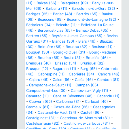
(11)
-
Baixas (66)
-
Balaguères (09)
-
Banyuls-sur-
Mer (66)
-
Barbaira (11)
-
Barcelonne-du-Gers (32)
-
Barèges (65)
-
Barjac (48)
-
Bartrès (65)
-
Baulou
(09)
-
Beaucens (65)
-
Beaumont-de-Lomagne (82)
-
Bédarieux (34)
-
Belcaire (11)
-
Bellefont-La Rauze
(46)
-
Berbérust-Lias (65)
-
Bernac-Debat (65)
-
Bertren (65)
-
Beyrède-Jumet-Camous (65)
-
Bezins-
Garraux (31)
-
Blandas (30)
-
Blars (46)
-
Blauzac
(30)
-
Bolquère (66)
-
Boudou (82)
-
Bouisse (11)
-
Bouquet (30)
-
Bourg-d'Oueil (31)
-
Bourg-Madame
(66)
-
Bourisp (65)
-
Boutx (31)
-
Bouziès (46)
-
Brengues (46)
-
Brissac (34)
-
Bruniquel (82)
-
Brusque (12)
-
Bugarach (11)
-
Burg (65)
-
Cabrerets
(46)
-
Cabrespine (11)
-
Cabrières (34)
-
Cahors (46)
-
Cajarc (46)
-
Calce (66)
-
Calès (46)
-
Cambon (81)
-
Campagna-de-Sault (11)
-
Campan (65)
-
Campestre-et-Luc (30)
-
Camps-sur-l'Agly (11)
-
Camurac (11)
-
Cans et Cévennes (48)
-
Capendu (11)
-
Capvern (65)
-
Carbonne (31)
-
Carlucet (46)
-
Carmaux (81)
-
Cases-de-Pène (66)
-
Cassagnoles
(34)
-
Castanet-le-Haut (34)
-
Casteil (66)
-
Castelginest (31)
-
Castelnau-de-Montmiral (81)
-
Castelsarrasin (82)
-
Castillon-de-Larboust (31)
-
Castillon-du-Gard (30)
-
Castres (81)
-
Caudiès-de-