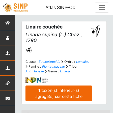
Atlas SINP-Oc
Linaire couchée
Linaria supina
(L.) Chaz.,
1790
Classe :
Equisetopsida
Ordre :
Lamiales
Famille :
Plantaginaceae
Tribu :
Antirrhineae
Genre :
Linaria
1
taxon(s) inférieur(s)
agrégé(s) sur cette fiche