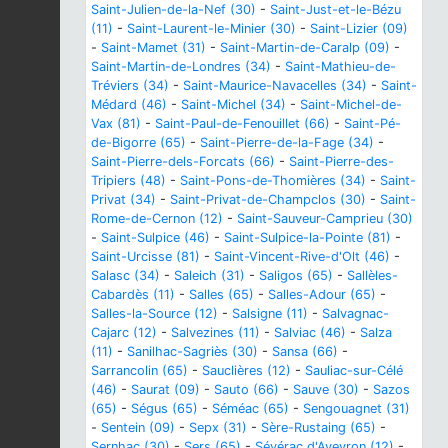
Saint-Julien-de-la-Nef (30)
-
Saint-Just-et-le-Bézu
(11)
-
Saint-Laurent-le-Minier (30)
-
Saint-Lizier (09)
-
Saint-Mamet (31)
-
Saint-Martin-de-Caralp (09)
-
Saint-Martin-de-Londres (34)
-
Saint-Mathieu-de-
Tréviers (34)
-
Saint-Maurice-Navacelles (34)
-
Saint-
Médard (46)
-
Saint-Michel (34)
-
Saint-Michel-de-
Vax (81)
-
Saint-Paul-de-Fenouillet (66)
-
Saint-Pé-
de-Bigorre (65)
-
Saint-Pierre-de-la-Fage (34)
-
Saint-Pierre-dels-Forcats (66)
-
Saint-Pierre-des-
Tripiers (48)
-
Saint-Pons-de-Thomières (34)
-
Saint-
Privat (34)
-
Saint-Privat-de-Champclos (30)
-
Saint-
Rome-de-Cernon (12)
-
Saint-Sauveur-Camprieu (30)
-
Saint-Sulpice (46)
-
Saint-Sulpice-la-Pointe (81)
-
Saint-Urcisse (81)
-
Saint-Vincent-Rive-d'Olt (46)
-
Salasc (34)
-
Saleich (31)
-
Saligos (65)
-
Sallèles-
Cabardès (11)
-
Salles (65)
-
Salles-Adour (65)
-
Salles-la-Source (12)
-
Salsigne (11)
-
Salvagnac-
Cajarc (12)
-
Salvezines (11)
-
Salviac (46)
-
Salza
(11)
-
Sanilhac-Sagriès (30)
-
Sansa (66)
-
Sarrancolin (65)
-
Sauclières (12)
-
Sauliac-sur-Célé
(46)
-
Saurat (09)
-
Sauto (66)
-
Sauve (30)
-
Sazos
(65)
-
Ségus (65)
-
Séméac (65)
-
Sengouagnet (31)
-
Sentein (09)
-
Sepx (31)
-
Sère-Rustaing (65)
-
Sernhac (30)
-
Sers (65)
-
Sévérac d'Aveyron (12)
-