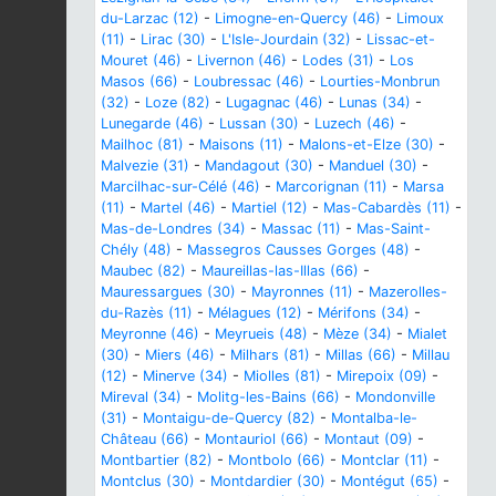
du-Larzac (12)
-
Limogne-en-Quercy (46)
-
Limoux
(11)
-
Lirac (30)
-
L'Isle-Jourdain (32)
-
Lissac-et-
Mouret (46)
-
Livernon (46)
-
Lodes (31)
-
Los
Masos (66)
-
Loubressac (46)
-
Lourties-Monbrun
(32)
-
Loze (82)
-
Lugagnac (46)
-
Lunas (34)
-
Lunegarde (46)
-
Lussan (30)
-
Luzech (46)
-
Mailhoc (81)
-
Maisons (11)
-
Malons-et-Elze (30)
-
Malvezie (31)
-
Mandagout (30)
-
Manduel (30)
-
Marcilhac-sur-Célé (46)
-
Marcorignan (11)
-
Marsa
(11)
-
Martel (46)
-
Martiel (12)
-
Mas-Cabardès (11)
-
Mas-de-Londres (34)
-
Massac (11)
-
Mas-Saint-
Chély (48)
-
Massegros Causses Gorges (48)
-
Maubec (82)
-
Maureillas-las-Illas (66)
-
Mauressargues (30)
-
Mayronnes (11)
-
Mazerolles-
du-Razès (11)
-
Mélagues (12)
-
Mérifons (34)
-
Meyronne (46)
-
Meyrueis (48)
-
Mèze (34)
-
Mialet
(30)
-
Miers (46)
-
Milhars (81)
-
Millas (66)
-
Millau
(12)
-
Minerve (34)
-
Miolles (81)
-
Mirepoix (09)
-
Mireval (34)
-
Molitg-les-Bains (66)
-
Mondonville
(31)
-
Montaigu-de-Quercy (82)
-
Montalba-le-
Château (66)
-
Montauriol (66)
-
Montaut (09)
-
Montbartier (82)
-
Montbolo (66)
-
Montclar (11)
-
Montclus (30)
-
Montdardier (30)
-
Montégut (65)
-