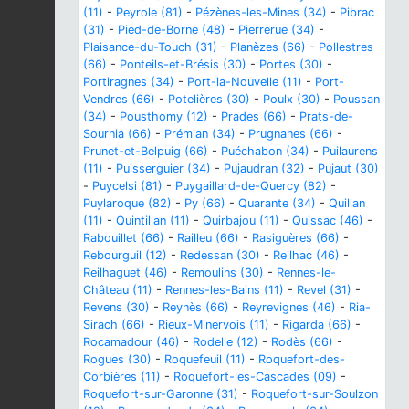
(11)
-
Peyrole (81)
-
Pézènes-les-Mines (34)
-
Pibrac
(31)
-
Pied-de-Borne (48)
-
Pierrerue (34)
-
Plaisance-du-Touch (31)
-
Planèzes (66)
-
Pollestres
(66)
-
Ponteils-et-Brésis (30)
-
Portes (30)
-
Portiragnes (34)
-
Port-la-Nouvelle (11)
-
Port-
Vendres (66)
-
Potelières (30)
-
Poulx (30)
-
Poussan
(34)
-
Pousthomy (12)
-
Prades (66)
-
Prats-de-
Sournia (66)
-
Prémian (34)
-
Prugnanes (66)
-
Prunet-et-Belpuig (66)
-
Puéchabon (34)
-
Puilaurens
(11)
-
Puisserguier (34)
-
Pujaudran (32)
-
Pujaut (30)
-
Puycelsi (81)
-
Puygaillard-de-Quercy (82)
-
Puylaroque (82)
-
Py (66)
-
Quarante (34)
-
Quillan
(11)
-
Quintillan (11)
-
Quirbajou (11)
-
Quissac (46)
-
Rabouillet (66)
-
Railleu (66)
-
Rasiguères (66)
-
Rebourguil (12)
-
Redessan (30)
-
Reilhac (46)
-
Reilhaguet (46)
-
Remoulins (30)
-
Rennes-le-
Château (11)
-
Rennes-les-Bains (11)
-
Revel (31)
-
Revens (30)
-
Reynès (66)
-
Reyrevignes (46)
-
Ria-
Sirach (66)
-
Rieux-Minervois (11)
-
Rigarda (66)
-
Rocamadour (46)
-
Rodelle (12)
-
Rodès (66)
-
Rogues (30)
-
Roquefeuil (11)
-
Roquefort-des-
Corbières (11)
-
Roquefort-les-Cascades (09)
-
Roquefort-sur-Garonne (31)
-
Roquefort-sur-Soulzon