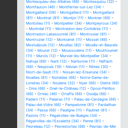
Montesquieu-des-Albères (66)
-
Montesquiou (32)
-
Montfaucon (46)
-
Montferrier-sur-Lez (34)
-
Montgaillard (09)
-
Montgaillard (11)
-
Montgaillard
(81)
-
Montirat (81)
-
Montjoi (11)
-
Montner (66)
-
Montolieu (11)
-
Montpellier (34)
-
Montpeyroux (34)
-
Montréal (11)
-
Montredon-des-Corbières (11)
-
Montredon-Labessonnié (81)
-
Montrosier (81)
-
Montrozier (12)
-
Montséret (11)
-
Mosset (66)
-
Mostuéjouls (12)
-
Mouillac (82)
-
Moulès-et-Baucels
(34)
-
Mouret (12)
-
Moussoulens (11)
-
Mouthoumet
(11)
-
Murols (12)
-
Murviel-lès-Montpellier (34)
-
Nahuja (66)
-
Nant (12)
-
Narbonne (11)
-
Néfiach
(66)
-
Nespouls (19)
-
Névian (11)
-
Nîmes (30)
-
Niort-de-Sault (11)
-
Nissan-lez-Enserune (34)
-
Noailles (81)
-
Nohèdes (66)
-
Notre-Dame-de-
Londres (34)
-
Noulens (32)
-
Nyer (66)
-
Olette (66)
-
Oms (66)
-
Onet-le-Château (12)
-
Opoul-Périllos
(66)
-
Orniac (46)
-
Ortaffa (66)
-
Osséja (66)
-
Padern (11)
-
Palairac (11)
-
Palau-de-Cerdagne (66)
-
Palau-del-Vidre (66)
-
Pampelonne (81)
-
Pardailhan
(34)
-
Passa (66)
-
Pauligne (11)
-
Paulinet (81)
-
Paziols (11)
-
Pégairolles-de-Buèges (34)
-
Pégairolles-de-l'Escalette (34)
-
Penne (81)
-
Peyreleau (12)
-
Peyrestortes (66)
-
Peyriac-de-Mer