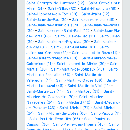
Saint-Georges-de-Luzençon (12)
-
Saint-Gervais-sur-
Mare (34)
-
Saint-Gilles (30)
-
Saint-Hippolyte (66)
-
Saint-Hippolyte-du-Fort (30)
-
Saint-Izaire (12)
-
Saint-Jean-de-Fos (34)
-
Saint-Jean-de-Laur (46)
-
Saint-Jean-de-Minervois (34)
-
Saint-Jean-de-Védas
(34)
-
Saint-Jean-et-Saint-Paul (12)
-
Saint-Jean-Pla-
de-Corts (66)
-
Saint-Julia-de-Bec (11)
-
Saint-Julien
(34)
-
Saint-Julien-de-Peyrolas (30)
-
Saint-Julien-
du-Puy (81)
-
Saint-Julien-Gaulène (81)
-
Saint-
Julien-sur-Garonne (31)
-
Saint-Just-et-le-Bézu (11)
-
Saint-Laurent-d'Aigouze (30)
-
Saint-Laurent-de-la-
Cabrerisse (11)
-
Saint-Laurent-le-Minier (30)
-
Saint-
Martial (30)
-
Saint-Martin-de-Boubaux (48)
-
Saint-
Martin-de-Fenouillet (66)
-
Saint-Martin-de-
Villereglan (11)
-
Saint-Martin-d'Oydes (09)
-
Saint-
Martin-Labouval (46)
-
Saint-Martin-le-Vieil (11)
-
Saint-Martin-Lys (11)
-
Saint-Martory (31)
-
Saint-
Maurice-de-Cazevieille (30)
-
Saint-Maurice-
Navacelles (34)
-
Saint-Médard (46)
-
Saint-Médard-
de-Presque (46)
-
Saint-Michel (31)
-
Saint-Michel
(34)
-
Saint-Michel-de-Llotes (66)
-
Saint-Papoul (11)
-
Saint-Paul-de-Fenouillet (66)
-
Saint-Paulet-de-
Caisson (30)
-
Saint-Pierre-des-Tripiers (48)
-
Saint-
Pons-de-Mauchiens (34)
-
Saint-Pons-de-Thomières