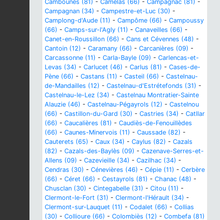
Cambounès (81)
-
Camélas (66)
-
Campagnac (81)
-
Campagnan (34)
-
Campestre-et-Luc (30)
-
Camplong-d'Aude (11)
-
Campôme (66)
-
Campoussy
(66)
-
Camps-sur-l'Agly (11)
-
Canaveilles (66)
-
Canet-en-Roussillon (66)
-
Cans et Cévennes (48)
-
Cantoin (12)
-
Caramany (66)
-
Carcanières (09)
-
Carcassonne (11)
-
Carla-Bayle (09)
-
Carlencas-et-
Levas (34)
-
Carlucet (46)
-
Carlus (81)
-
Cases-de-
Pène (66)
-
Castans (11)
-
Casteil (66)
-
Castelnau-
de-Mandailles (12)
-
Castelnau-d'Estrétefonds (31)
-
Castelnau-le-Lez (34)
-
Castelnau Montratier-Sainte
Alauzie (46)
-
Castelnau-Pégayrols (12)
-
Castelnou
(66)
-
Castillon-du-Gard (30)
-
Castries (34)
-
Catllar
(66)
-
Caucalières (81)
-
Caudiès-de-Fenouillèdes
(66)
-
Caunes-Minervois (11)
-
Caussade (82)
-
Cauterets (65)
-
Caux (34)
-
Caylus (82)
-
Cazals
(82)
-
Cazals-des-Baylès (09)
-
Cazenave-Serres-et-
Allens (09)
-
Cazevieille (34)
-
Cazilhac (34)
-
Cendras (30)
-
Cénevières (46)
-
Cépie (11)
-
Cerbère
(66)
-
Céret (66)
-
Cestayrols (81)
-
Chanac (48)
-
Chusclan (30)
-
Cintegabelle (31)
-
Citou (11)
-
Clermont-le-Fort (31)
-
Clermont-l'Hérault (34)
-
Clermont-sur-Lauquet (11)
-
Codalet (66)
-
Collias
(30)
-
Collioure (66)
-
Colombiès (12)
-
Combefa (81)