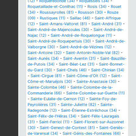
(12)
-
Roqueredonde (34)
-
Roquessels (34)
-
Roquetaillade-et-Conilhac (11)
-
Rosis (34)
-
Rouet
(34)
-
Roussayrolles (81)
-
Rousson (30)
-
Rouze
(09)
-
Rustiques (11)
-
Saillac (46)
-
Saint-Affrique
(12)
-
Saint-Amans-Valtoret (81)
-
Saint-André (31)
-
Saint-André-de-Majencoules (30)
-
Saint-André-de-
Najac (12)
-
Saint-André-de-Roquelongue (11)
-
Saint-André-de-Roquepertuis (30)
-
Saint-André-de-
Valborgne (30)
-
Saint-André-de-Vézines (12)
-
Saint-Antoine (32)
-
Saint-Antonin-Noble-Val (82)
-
Saint-Aunès (34)
-
Saint-Aventin (31)
-
Saint-Bauzille-
de-Putois (34)
-
Saint-Béat-Lez (31)
-
Saint-Bonnet-
du-Gard (30)
-
Saint-Chels (46)
-
Saint-Chinian (34)
-
Saint-Cirgue (81)
-
Saint-Côme-d'Olt (12)
-
Saint-
Côme-et-Maruéjols (30)
-
Sainte-Anastasie (30)
-
Sainte-Colombe (46)
-
Sainte-Colombe-de-la-
Commanderie (66)
-
Sainte-Colombe-sur-Guette (11)
-
Sainte-Eulalie-de-Cernon (12)
-
Sainte-Foy-de-
Peyrolières (31)
-
Sainte-Juliette (82)
-
Sainte-
Radegonde (12)
-
Saint-Étienne-Estréchoux (34)
-
Saint-Félix-de-l'Héras (34)
-
Saint-Félix-Lauragais
(31)
-
Saint-Ferriol (11)
-
Saint-Florent-sur-Auzonnet
(30)
-
Saint-Genest-de-Contest (81)
-
Saint-Geniès-
de-Varensal (34)
-
Saint-Génis-des-Fontaines (66)
-