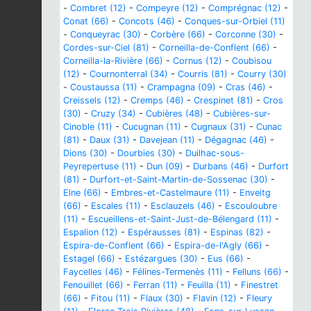
-
Combret (12)
-
Compeyre (12)
-
Comprégnac (12)
-
Conat (66)
-
Concots (46)
-
Conques-sur-Orbiel (11)
-
Conqueyrac (30)
-
Corbère (66)
-
Corconne (30)
-
Cordes-sur-Ciel (81)
-
Corneilla-de-Conflent (66)
-
Corneilla-la-Rivière (66)
-
Cornus (12)
-
Coubisou
(12)
-
Cournonterral (34)
-
Courris (81)
-
Courry (30)
-
Coustaussa (11)
-
Crampagna (09)
-
Cras (46)
-
Creissels (12)
-
Cremps (46)
-
Crespinet (81)
-
Cros
(30)
-
Cruzy (34)
-
Cubières (48)
-
Cubières-sur-
Cinoble (11)
-
Cucugnan (11)
-
Cugnaux (31)
-
Cunac
(81)
-
Daux (31)
-
Davejean (11)
-
Dégagnac (46)
-
Dions (30)
-
Dourbies (30)
-
Duilhac-sous-
Peyrepertuse (11)
-
Dun (09)
-
Durbans (46)
-
Durfort
(81)
-
Durfort-et-Saint-Martin-de-Sossenac (30)
-
Elne (66)
-
Embres-et-Castelmaure (11)
-
Enveitg
(66)
-
Escales (11)
-
Esclauzels (46)
-
Escouloubre
(11)
-
Escueillens-et-Saint-Just-de-Bélengard (11)
-
Espalion (12)
-
Espérausses (81)
-
Espinas (82)
-
Espira-de-Conflent (66)
-
Espira-de-l'Agly (66)
-
Estagel (66)
-
Estézargues (30)
-
Eus (66)
-
Faycelles (46)
-
Félines-Termenès (11)
-
Felluns (66)
-
Fenouillet (66)
-
Ferran (11)
-
Feuilla (11)
-
Finestret
(66)
-
Fitou (11)
-
Flaux (30)
-
Flavin (12)
-
Fleury