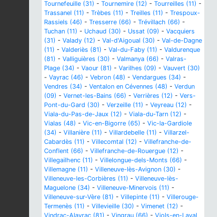
Tournefeuille (31)
-
Tournemire (12)
-
Tourreilles (11)
-
Trassanel (11)
-
Trèbes (11)
-
Treilles (11)
-
Trespoux-
Rassiels (46)
-
Tresserre (66)
-
Trévillach (66)
-
Tuchan (11)
-
Uchaud (30)
-
Ussat (09)
-
Vacquiers
(31)
-
Valady (12)
-
Val-d'Aigoual (30)
-
Val-de-Dagne
(11)
-
Valderiès (81)
-
Val-du-Faby (11)
-
Valdurenque
(81)
-
Valliguières (30)
-
Valmanya (66)
-
Valras-
Plage (34)
-
Vaour (81)
-
Varilhes (09)
-
Vauvert (30)
-
Vayrac (46)
-
Vebron (48)
-
Vendargues (34)
-
Vendres (34)
-
Ventalon en Cévennes (48)
-
Verdun
(09)
-
Vernet-les-Bains (66)
-
Verrières (12)
-
Vers-
Pont-du-Gard (30)
-
Verzeille (11)
-
Veyreau (12)
-
Viala-du-Pas-de-Jaux (12)
-
Viala-du-Tarn (12)
-
Vialas (48)
-
Vic-en-Bigorre (65)
-
Vic-la-Gardiole
(34)
-
Villanière (11)
-
Villardebelle (11)
-
Villarzel-
Cabardès (11)
-
Villecomtal (12)
-
Villefranche-de-
Conflent (66)
-
Villefranche-de-Rouergue (12)
-
Villegailhenc (11)
-
Villelongue-dels-Monts (66)
-
Villemagne (11)
-
Villeneuve-lès-Avignon (30)
-
Villeneuve-les-Corbières (11)
-
Villeneuve-lès-
Maguelone (34)
-
Villeneuve-Minervois (11)
-
Villeneuve-sur-Vère (81)
-
Villepinte (11)
-
Villerouge-
Termenès (11)
-
Villevieille (30)
-
Vimenet (12)
-
Vindrac-Alayrac (81)
-
Vingrau (66)
-
Viols-en-Laval