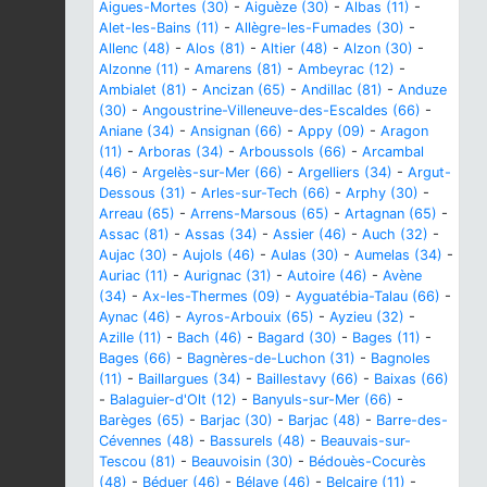
Aigues-Mortes (30)
-
Aiguèze (30)
-
Albas (11)
-
Alet-les-Bains (11)
-
Allègre-les-Fumades (30)
-
Allenc (48)
-
Alos (81)
-
Altier (48)
-
Alzon (30)
-
Alzonne (11)
-
Amarens (81)
-
Ambeyrac (12)
-
Ambialet (81)
-
Ancizan (65)
-
Andillac (81)
-
Anduze
(30)
-
Angoustrine-Villeneuve-des-Escaldes (66)
-
Aniane (34)
-
Ansignan (66)
-
Appy (09)
-
Aragon
(11)
-
Arboras (34)
-
Arboussols (66)
-
Arcambal
(46)
-
Argelès-sur-Mer (66)
-
Argelliers (34)
-
Argut-
Dessous (31)
-
Arles-sur-Tech (66)
-
Arphy (30)
-
Arreau (65)
-
Arrens-Marsous (65)
-
Artagnan (65)
-
Assac (81)
-
Assas (34)
-
Assier (46)
-
Auch (32)
-
Aujac (30)
-
Aujols (46)
-
Aulas (30)
-
Aumelas (34)
-
Auriac (11)
-
Aurignac (31)
-
Autoire (46)
-
Avène
(34)
-
Ax-les-Thermes (09)
-
Ayguatébia-Talau (66)
-
Aynac (46)
-
Ayros-Arbouix (65)
-
Ayzieu (32)
-
Azille (11)
-
Bach (46)
-
Bagard (30)
-
Bages (11)
-
Bages (66)
-
Bagnères-de-Luchon (31)
-
Bagnoles
(11)
-
Baillargues (34)
-
Baillestavy (66)
-
Baixas (66)
-
Balaguier-d'Olt (12)
-
Banyuls-sur-Mer (66)
-
Barèges (65)
-
Barjac (30)
-
Barjac (48)
-
Barre-des-
Cévennes (48)
-
Bassurels (48)
-
Beauvais-sur-
Tescou (81)
-
Beauvoisin (30)
-
Bédouès-Cocurès
(48)
-
Béduer (46)
-
Bélaye (46)
-
Belcaire (11)
-