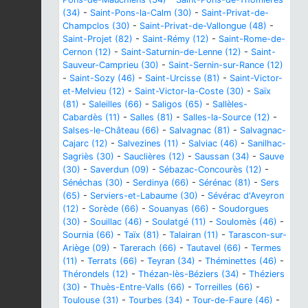
(34)
-
Saint-Pons-la-Calm (30)
-
Saint-Privat-de-
Champclos (30)
-
Saint-Privat-de-Vallongue (48)
-
Saint-Projet (82)
-
Saint-Rémy (12)
-
Saint-Rome-de-
Cernon (12)
-
Saint-Saturnin-de-Lenne (12)
-
Saint-
Sauveur-Camprieu (30)
-
Saint-Sernin-sur-Rance (12)
-
Saint-Sozy (46)
-
Saint-Urcisse (81)
-
Saint-Victor-
et-Melvieu (12)
-
Saint-Victor-la-Coste (30)
-
Saïx
(81)
-
Saleilles (66)
-
Saligos (65)
-
Sallèles-
Cabardès (11)
-
Salles (81)
-
Salles-la-Source (12)
-
Salses-le-Château (66)
-
Salvagnac (81)
-
Salvagnac-
Cajarc (12)
-
Salvezines (11)
-
Salviac (46)
-
Sanilhac-
Sagriès (30)
-
Sauclières (12)
-
Saussan (34)
-
Sauve
(30)
-
Saverdun (09)
-
Sébazac-Concourès (12)
-
Sénéchas (30)
-
Serdinya (66)
-
Sérénac (81)
-
Sers
(65)
-
Serviers-et-Labaume (30)
-
Sévérac d'Aveyron
(12)
-
Sorède (66)
-
Souanyas (66)
-
Soudorgues
(30)
-
Souillac (46)
-
Soulatgé (11)
-
Soulomès (46)
-
Sournia (66)
-
Taïx (81)
-
Talairan (11)
-
Tarascon-sur-
Ariège (09)
-
Tarerach (66)
-
Tautavel (66)
-
Termes
(11)
-
Terrats (66)
-
Teyran (34)
-
Théminettes (46)
-
Thérondels (12)
-
Thézan-lès-Béziers (34)
-
Théziers
(30)
-
Thuès-Entre-Valls (66)
-
Torreilles (66)
-
Toulouse (31)
-
Tourbes (34)
-
Tour-de-Faure (46)
-