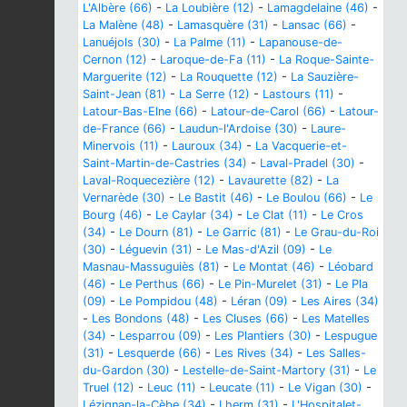
L'Albère (66)
-
La Loubière (12)
-
Lamagdelaine (46)
-
La Malène (48)
-
Lamasquère (31)
-
Lansac (66)
-
Lanuéjols (30)
-
La Palme (11)
-
Lapanouse-de-
Cernon (12)
-
Laroque-de-Fa (11)
-
La Roque-Sainte-
Marguerite (12)
-
La Rouquette (12)
-
La Sauzière-
Saint-Jean (81)
-
La Serre (12)
-
Lastours (11)
-
Latour-Bas-Elne (66)
-
Latour-de-Carol (66)
-
Latour-
de-France (66)
-
Laudun-l'Ardoise (30)
-
Laure-
Minervois (11)
-
Lauroux (34)
-
La Vacquerie-et-
Saint-Martin-de-Castries (34)
-
Laval-Pradel (30)
-
Laval-Roquecezière (12)
-
Lavaurette (82)
-
La
Vernarède (30)
-
Le Bastit (46)
-
Le Boulou (66)
-
Le
Bourg (46)
-
Le Caylar (34)
-
Le Clat (11)
-
Le Cros
(34)
-
Le Dourn (81)
-
Le Garric (81)
-
Le Grau-du-Roi
(30)
-
Léguevin (31)
-
Le Mas-d'Azil (09)
-
Le
Masnau-Massuguiès (81)
-
Le Montat (46)
-
Léobard
(46)
-
Le Perthus (66)
-
Le Pin-Murelet (31)
-
Le Pla
(09)
-
Le Pompidou (48)
-
Léran (09)
-
Les Aires (34)
-
Les Bondons (48)
-
Les Cluses (66)
-
Les Matelles
(34)
-
Lesparrou (09)
-
Les Plantiers (30)
-
Lespugue
(31)
-
Lesquerde (66)
-
Les Rives (34)
-
Les Salles-
du-Gardon (30)
-
Lestelle-de-Saint-Martory (31)
-
Le
Truel (12)
-
Leuc (11)
-
Leucate (11)
-
Le Vigan (30)
-
Lézignan-la-Cèbe (34)
-
Lherm (31)
-
L'Hospitalet-