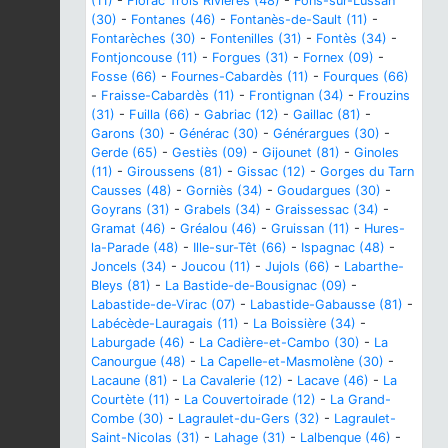
(11)
-
Florac Trois Rivières (48)
-
Fons-sur-Lussan
(30)
-
Fontanes (46)
-
Fontanès-de-Sault (11)
-
Fontarèches (30)
-
Fontenilles (31)
-
Fontès (34)
-
Fontjoncouse (11)
-
Forgues (31)
-
Fornex (09)
-
Fosse (66)
-
Fournes-Cabardès (11)
-
Fourques (66)
-
Fraisse-Cabardès (11)
-
Frontignan (34)
-
Frouzins
(31)
-
Fuilla (66)
-
Gabriac (12)
-
Gaillac (81)
-
Garons (30)
-
Générac (30)
-
Générargues (30)
-
Gerde (65)
-
Gestiès (09)
-
Gijounet (81)
-
Ginoles
(11)
-
Giroussens (81)
-
Gissac (12)
-
Gorges du Tarn
Causses (48)
-
Gorniès (34)
-
Goudargues (30)
-
Goyrans (31)
-
Grabels (34)
-
Graissessac (34)
-
Gramat (46)
-
Gréalou (46)
-
Gruissan (11)
-
Hures-
la-Parade (48)
-
Ille-sur-Têt (66)
-
Ispagnac (48)
-
Joncels (34)
-
Joucou (11)
-
Jujols (66)
-
Labarthe-
Bleys (81)
-
La Bastide-de-Bousignac (09)
-
Labastide-de-Virac (07)
-
Labastide-Gabausse (81)
-
Labécède-Lauragais (11)
-
La Boissière (34)
-
Laburgade (46)
-
La Cadière-et-Cambo (30)
-
La
Canourgue (48)
-
La Capelle-et-Masmolène (30)
-
Lacaune (81)
-
La Cavalerie (12)
-
Lacave (46)
-
La
Courtète (11)
-
La Couvertoirade (12)
-
La Grand-
Combe (30)
-
Lagraulet-du-Gers (32)
-
Lagraulet-
Saint-Nicolas (31)
-
Lahage (31)
-
Lalbenque (46)
-