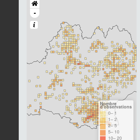
-
Nombre
d'observations
0– 1
1– 2
2– 5
5– 10
10– 20