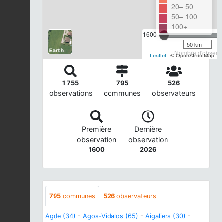
20– 50
50– 100
100+
1600
50 km
Nombre d'observa
Leaflet
| © OpenStreetMap
1 755
795
526
observations
communes
observateurs
Première
Dernière
observation
observation
1600
2026
795
communes
526
observateurs
Agde (34)
-
Agos-Vidalos (65)
-
Aigaliers (30)
-