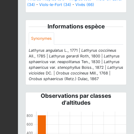
(34)
-
Viols-le-Fort (34)
-
Vivès (66)
Informations espèce
Synonymes
Lathyrus angulatus
L., 1771 |
Lathyrus coccineus
All., 1785 |
Lathyrus gerardi
Roth, 1800 |
Lathyrus
sphaericus
var.
neapolitanus
Ten., 1830 |
Lathyrus
sphaericus
var.
stenophyllus
Boiss., 1872 |
Lathyrus
vicioides
DC. |
Orobus coccineus
Mill., 1768 |
Orobus sphaericus
(Retz.) Dulac, 1867
Observations par classes
d'altitudes