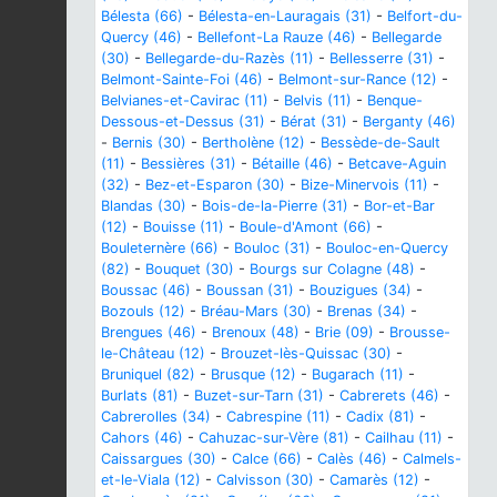
Bélesta (66)
-
Bélesta-en-Lauragais (31)
-
Belfort-du-
Quercy (46)
-
Bellefont-La Rauze (46)
-
Bellegarde
(30)
-
Bellegarde-du-Razès (11)
-
Bellesserre (31)
-
Belmont-Sainte-Foi (46)
-
Belmont-sur-Rance (12)
-
Belvianes-et-Cavirac (11)
-
Belvis (11)
-
Benque-
Dessous-et-Dessus (31)
-
Bérat (31)
-
Berganty (46)
-
Bernis (30)
-
Bertholène (12)
-
Bessède-de-Sault
(11)
-
Bessières (31)
-
Bétaille (46)
-
Betcave-Aguin
(32)
-
Bez-et-Esparon (30)
-
Bize-Minervois (11)
-
Blandas (30)
-
Bois-de-la-Pierre (31)
-
Bor-et-Bar
(12)
-
Bouisse (11)
-
Boule-d'Amont (66)
-
Bouleternère (66)
-
Bouloc (31)
-
Bouloc-en-Quercy
(82)
-
Bouquet (30)
-
Bourgs sur Colagne (48)
-
Boussac (46)
-
Boussan (31)
-
Bouzigues (34)
-
Bozouls (12)
-
Bréau-Mars (30)
-
Brenas (34)
-
Brengues (46)
-
Brenoux (48)
-
Brie (09)
-
Brousse-
le-Château (12)
-
Brouzet-lès-Quissac (30)
-
Bruniquel (82)
-
Brusque (12)
-
Bugarach (11)
-
Burlats (81)
-
Buzet-sur-Tarn (31)
-
Cabrerets (46)
-
Cabrerolles (34)
-
Cabrespine (11)
-
Cadix (81)
-
Cahors (46)
-
Cahuzac-sur-Vère (81)
-
Cailhau (11)
-
Caissargues (30)
-
Calce (66)
-
Calès (46)
-
Calmels-
et-le-Viala (12)
-
Calvisson (30)
-
Camarès (12)
-