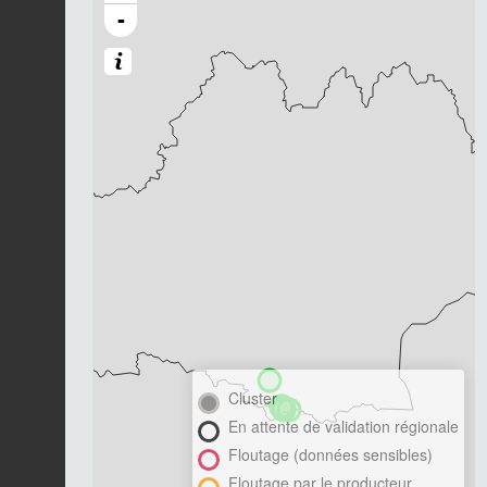
-
Cluster
En attente de validation régionale
Floutage (données sensibles)
Floutage par le producteur