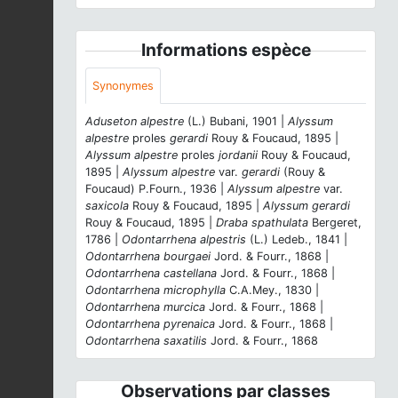
Informations espèce
Synonymes
Aduseton alpestre
(L.) Bubani, 1901 |
Alyssum
alpestre
proles
gerardi
Rouy & Foucaud, 1895 |
Alyssum alpestre
proles
jordanii
Rouy & Foucaud,
1895 |
Alyssum alpestre
var.
gerardi
(Rouy &
Foucaud) P.Fourn., 1936 |
Alyssum alpestre
var.
saxicola
Rouy & Foucaud, 1895 |
Alyssum gerardi
Rouy & Foucaud, 1895 |
Draba spathulata
Bergeret,
1786 |
Odontarrhena alpestris
(L.) Ledeb., 1841 |
Odontarrhena bourgaei
Jord. & Fourr., 1868 |
Odontarrhena castellana
Jord. & Fourr., 1868 |
Odontarrhena microphylla
C.A.Mey., 1830 |
Odontarrhena murcica
Jord. & Fourr., 1868 |
Odontarrhena pyrenaica
Jord. & Fourr., 1868 |
Odontarrhena saxatilis
Jord. & Fourr., 1868
Observations par classes