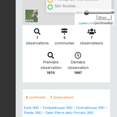
Non floutées
1970
50 km
Nombre d'observ
Leaflet
| © OpenStreetMap
7
5
7
observations
communes
observateurs
Première
Dernière
observation
observation
1970
1997
5
communes
7
observateurs
Eyne (66)
-
Fontpédrouse (66)
-
Fontrabiouse (66)
-
Planès (66)
-
Saint-Pierre-dels-Forcats (66)