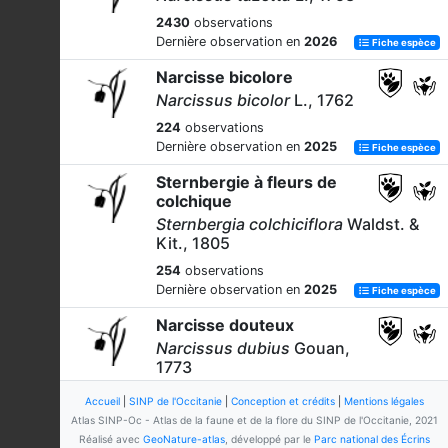
2430
observations
Dernière observation en
2026
Fiche espèce
Narcisse bicolore
Narcissus bicolor
L., 1762
224
observations
Dernière observation en
2025
Fiche espèce
Sternbergie à fleurs de
colchique
Sternbergia colchiciflora
Waldst. &
Kit., 1805
254
observations
Dernière observation en
2025
Fiche espèce
Narcisse douteux
Narcissus dubius
Gouan,
1773
1024
observations
Accueil
|
SINP de l'Occitanie
|
Conception et crédits
|
Mentions légales
Dernière observation en
2026
Fiche espèce
Atlas SINP-Oc - Atlas de la faune et de la flore du SINP de l'Occitanie, 2021
Réalisé avec
GeoNature-atlas
, développé par le
Parc national des Écrins