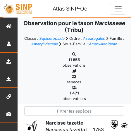
Atlas SINP-Oc
Observation pour le taxon
Narcisseae
(Tribu)
Classe :
Equisetopsida
Ordre :
Asparagales
Famille :
Amaryllidaceae
Sous-Famille :
Amaryllidoideae
11 855
observations
22
espèces
1 471
observateurs
Narcisse tazette
Narcissus tazetta
L., 1753