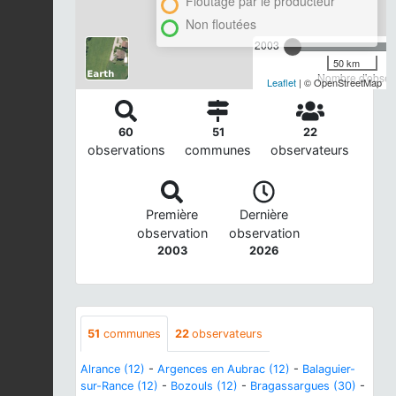
Floutage par le producteur
Non floutées
2003
50 km
Nombre d'observ
Leaflet
| © OpenStreetMap
60
51
22
observations
communes
observateurs
Première
Dernière
observation
observation
2003
2026
51
communes
22
observateurs
Alrance (12)
-
Argences en Aubrac (12)
-
Balaguier-
sur-Rance (12)
-
Bozouls (12)
-
Bragassargues (30)
-