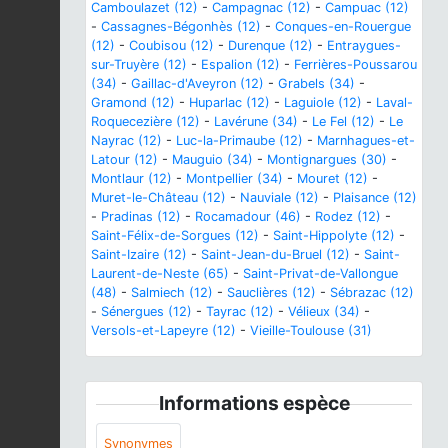
Camboulazet (12)
-
Campagnac (12)
-
Campuac (12)
-
Cassagnes-Bégonhès (12)
-
Conques-en-Rouergue
(12)
-
Coubisou (12)
-
Durenque (12)
-
Entraygues-
sur-Truyère (12)
-
Espalion (12)
-
Ferrières-Poussarou
(34)
-
Gaillac-d'Aveyron (12)
-
Grabels (34)
-
Gramond (12)
-
Huparlac (12)
-
Laguiole (12)
-
Laval-
Roquecezière (12)
-
Lavérune (34)
-
Le Fel (12)
-
Le
Nayrac (12)
-
Luc-la-Primaube (12)
-
Marnhagues-et-
Latour (12)
-
Mauguio (34)
-
Montignargues (30)
-
Montlaur (12)
-
Montpellier (34)
-
Mouret (12)
-
Muret-le-Château (12)
-
Nauviale (12)
-
Plaisance (12)
-
Pradinas (12)
-
Rocamadour (46)
-
Rodez (12)
-
Saint-Félix-de-Sorgues (12)
-
Saint-Hippolyte (12)
-
Saint-Izaire (12)
-
Saint-Jean-du-Bruel (12)
-
Saint-
Laurent-de-Neste (65)
-
Saint-Privat-de-Vallongue
(48)
-
Salmiech (12)
-
Sauclières (12)
-
Sébrazac (12)
-
Sénergues (12)
-
Tayrac (12)
-
Vélieux (34)
-
Versols-et-Lapeyre (12)
-
Vieille-Toulouse (31)
Informations espèce
Synonymes