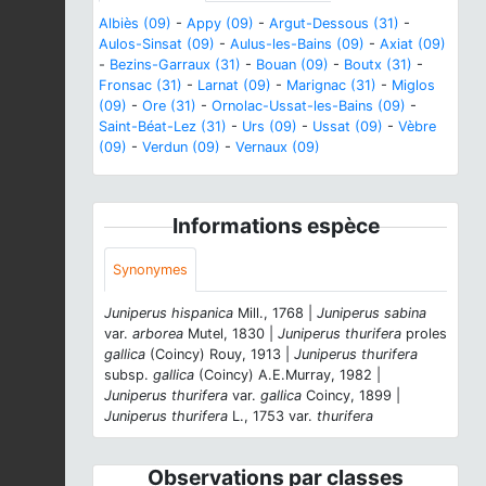
Albiès (09)
-
Appy (09)
-
Argut-Dessous (31)
-
Aulos-Sinsat (09)
-
Aulus-les-Bains (09)
-
Axiat (09)
-
Bezins-Garraux (31)
-
Bouan (09)
-
Boutx (31)
-
Fronsac (31)
-
Larnat (09)
-
Marignac (31)
-
Miglos
(09)
-
Ore (31)
-
Ornolac-Ussat-les-Bains (09)
-
Saint-Béat-Lez (31)
-
Urs (09)
-
Ussat (09)
-
Vèbre
(09)
-
Verdun (09)
-
Vernaux (09)
Informations espèce
Synonymes
Juniperus hispanica
Mill., 1768 |
Juniperus sabina
var.
arborea
Mutel, 1830 |
Juniperus thurifera
proles
gallica
(Coincy) Rouy, 1913 |
Juniperus thurifera
subsp.
gallica
(Coincy) A.E.Murray, 1982 |
Juniperus thurifera
var.
gallica
Coincy, 1899 |
Juniperus thurifera
L., 1753 var.
thurifera
Observations par classes