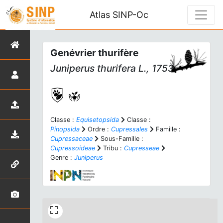
Atlas SINP-Oc
Genévrier thurifère
Juniperus thurifera
L., 1753
Classe :
Equisetopsida
Classe :
Pinopsida
Ordre :
Cupressales
Famille :
Cupressaceae
Sous-Famille :
Cupressoideae
Tribu :
Cupresseae
Genre :
Juniperus