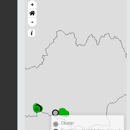
+
-
Cluster