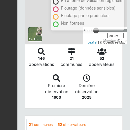
En attente de validation régionale
Floutage (données sensibles)
Floutage par le producteur
Non floutées
1600
50 km
Nombre d'observa
Leaflet
| © OpenStreetMap
146
21
52
observations
communes
observateurs
Première
Dernière
observation
observation
1600
2025
21
communes
52
observateurs